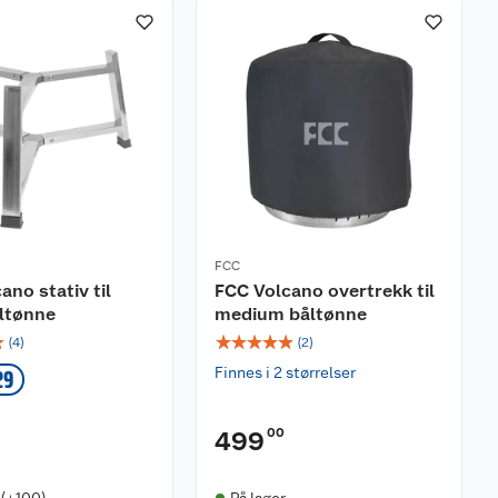
FCC
ano stativ til
FCC Volcano overtrekk til
ltønne
medium båltønne
☆
☆
☆
☆
☆
☆
(
4
)
(
2
)
Finnes i 2 størrelser
29
00
499
 (+100)
På lager