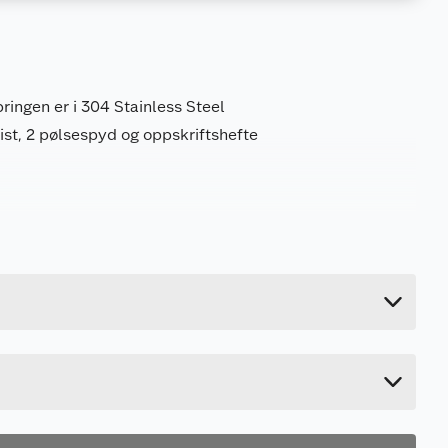
ringen er i 304 Stainless Steel
ist, 2 pølsespyd og oppskriftshefte
14 kg
51 cm
51 cm
40 cm