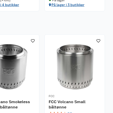
 i 4 butikker
På lager i 3 butikker
FCC
cano Smokeless
FCC Volcano Small
båltønne
båltønne