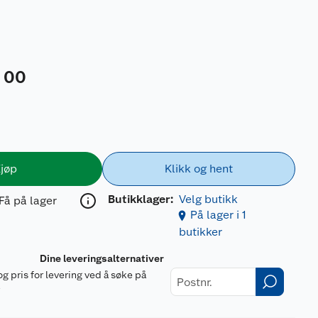
00
9
jøp
Klikk og hent
Butikklager:
Velg butikk
Få på lager
På lager i 1
butikker
Dine leveringsalternativer
og pris for levering ved å søke på
r