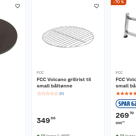
-70 %
FCC
FCC
FCC Volcano grillrist til
FCC Volc
small båltønne
small bå
☆
☆
☆
☆
☆
☆
☆
☆
☆
(
0
)
SPAR 6
70
269
00
349
00
899
På lager (+100)
På lager