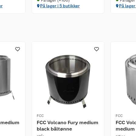
er
På lager i 5 butikker
På lager
FCC
FCC
y medium
FCC Volcano Fury medium
FCC Vol
black båltønne
medium 