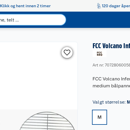
Klikk og hent innen 2 timer
120 dager åpen
FCC Volcano I
Art nr: 7072806005
FCC Volcano Infer
medium bålpanne
Valgt størrelse
:
M