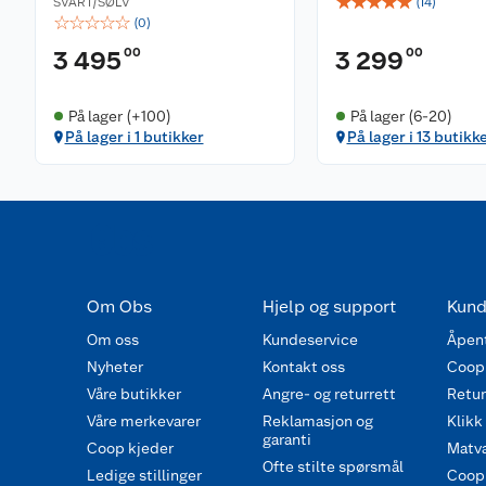
☆
☆
☆
☆
☆
SVART/SØLV
(
14
)
☆
☆
☆
☆
☆
(
0
)
00
00
3 495
3 299
På lager (+100)
På lager (6-20)
På lager i 1 butikker
På lager i 13 butikk
Om Obs
Hjelp og support
Kund
Om oss
Kundeservice
Åpent
Nyheter
Kontakt oss
Coop
Våre butikker
Angre- og returrett
Retur 
Våre merkevarer
Reklamasjon og
Klikk
garanti
Coop kjeder
Matva
Ofte stilte spørsmål
Ledige stillinger
Coop