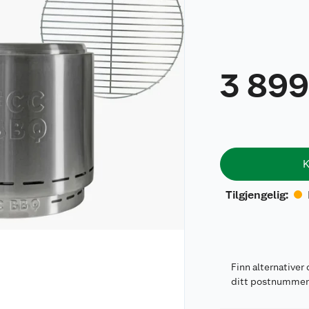
3 89
K
Tilgjengelig
:
Finn alternativer 
ditt postnumme