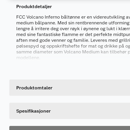
Produktdetaljer
FCC Volcano Inferno båltønne er en videreutvikling 
medium bålpanne. Med sin rentbrennende utforming 
lengre å irritere deg over røyk i øynene og lukt i klær
med sine fantastiske flamme er det perfekte midtpun
aften med gode venner og familie. Leveres med grillr
pølsespyd og oppskriftshefte for mat og drikke på o
samme diameter som Volcano Medium kan tilbehør 
modellene.
Produktegenskaper
Generelt
Alle deler i SS304 stainless steel
Artikkelnummer
Nesten røykfri
Leverandørens artikkelnummer
Produktomtaler
Rentbrennende båltønne
Størrelse
Ingen lukt i klærne
Ingen irriterende røyk som svir i øynene
Farge
Spesifikasjoner
Utrolig god varme
Fantastiske flammer
Brenner veden utrolig effektivt, etterlater kun fi