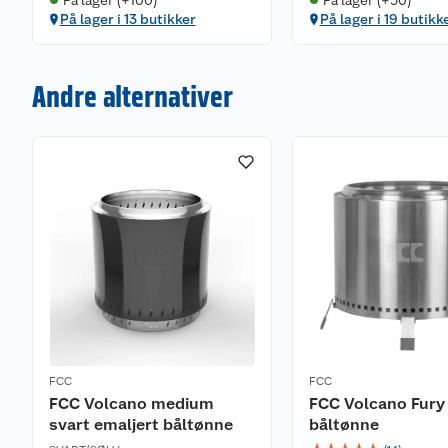
På lager i 13 butikker
På lager i 19 butikk
Andre alternativer
FCC
FCC
FCC Volcano medium
FCC Volcano Fur
svart emaljert båltønne
båltønne