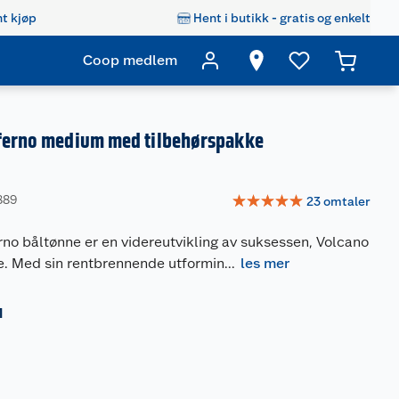
t kjøp
Hent i butikk - gratis og enkelt
Coop medlem
nferno medium med tilbehørspakke
☆
☆
☆
☆
☆
889
23
omtaler
no båltønne er en videreutvikling av suksessen, Volcano
. Med sin rentbrennende utformin
...
les mer
M