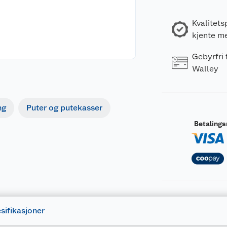
Kvalitets
kjente m
Gebyrfri
Walley
ng
Puter og putekasser
Betaling
sifikasjoner