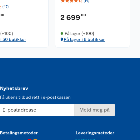
☆
☆
☆
☆
☆
(
14
)
☆
(
47
)
00
00
2 699
 (+100)
På lager (+100)
 i 30 butikker
På lager i 6 butikker
Nyhetsbrev
Få ukens tilbud rett i e-postkassen
E-postadresse
Meld meg på
Betalingsmetoder
Leveringsmetoder