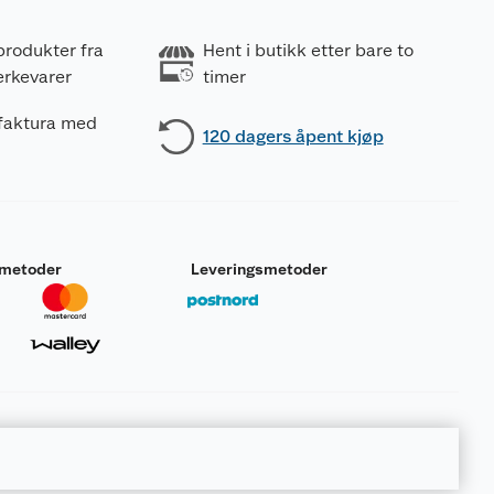
produkter fra
Hent i butikk etter bare to
erkevarer
timer
 faktura med
120 dagers åpent kjøp
smetoder
Leveringsmetoder