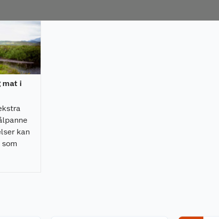
er i 304 Stainless
g mat i
øy
 toppringen will
ekstra
verflate. Dette
bålpanne
lser kan
 Asken må være kald
a som
r. Båltønnen anbefales
 bålpanne
uk.
en.
t for vann kan det
 kan tette
ngjøre.
 og fuktig klut. Sørg
 vannrester/kondens.