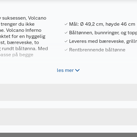
av suksessen, Volcano
trenger du ikke
Mål: Ø 49,2 cm, høyde 46 cm
ne. Volcano Inferno
Båltønnen, bunnringer, og topp
ktet for en hyggelig
Leveres med bæreveske, grillr
ist, bæreveske, to
g rundt båltønna. Med
Rentbrennende båltønne
passe på begge
les mer
Forpakningsmål
7072806005889
Bruttovekt
FCC-B-23002
Høyde
M
Lengde
SØLV
Bredde
n aske