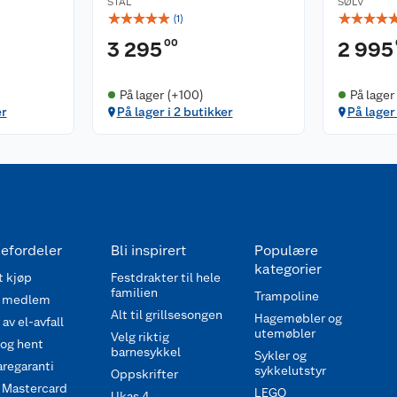
STÅL
SØLV
☆
☆
☆
☆
☆
☆
☆
☆
☆
(
1
)
00
3 295
2 995
På lager (+100)
På lager
er
På lager i 2 butikker
På lager
efordeler
Bli inspirert
Populære
kategorier
 kjøp
Festdrakter til hele
familien
Trampoline
 medlem
Alt til grillsesongen
Hagemøbler og
av el-avfall
utemøbler
Velg riktig
 og hent
barnesykkel
Sykler og
regaranti
sykkelutstyr
Oppskrifter
 Mastercard
LEGO
Ukas 4