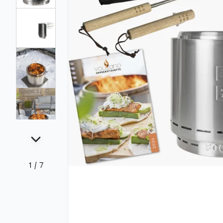
1
/
7