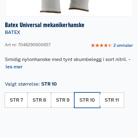
Batex Universal mekanikerhanske
BATEX
Art nr: 7048290600657
☆
☆
☆
☆
☆
2
omtaler
Smidig nylonhanske med tynt skumbelegg i sort nitril.
-
les mer
Valgt størrelse
:
STR 10
STR 7
STR 8
STR 9
STR 10
STR 11