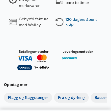
bare to timer
merkevarer
Gebyrfri faktura
120 dagers åpent
kjøp
med Walley
Betalingsmetoder
Leveringsmetoder
Oppdag mer
Flagg og flaggstenger
Frø og dyrking
Basseng