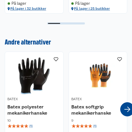
På lager
På lager
På lager i 32 butikker
På lager i 25 butikker
Kundeservice
Andre alternativer
Om oss
Kontakt oss
Nyheter
Angre- og returrett
Våre butikker
Reklamasjon og garanti
Våre merkevarer
Ofte stilte spørsmål
BATEX
BATEX
Batex polyester
Batex softgrip
Coop kjeder
Betalingsalternativer
mekanikerhanske
mekanikerhanske
10
9
Ledige stillinger
Leveringsalternativer
Åpent kjøp
☆
☆
☆
☆
☆
☆
☆
☆
☆
☆
(
1
)
(
1
)