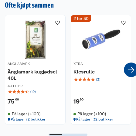
kugjødsel.
Ofte kjøpt sammen
Volum: 40 liter.
2 for 30
ÄNGLAMARK
XTRA
Änglamark kugjødsel
Klesrulle
40L
☆
☆
☆
☆
☆
(
3
)
40 LITER
☆
☆
☆
☆
☆
(
19
)
75
00
19
90
På lager (+100)
På lager (+100)
På lager i 2 butikker
På lager i 32 butikker