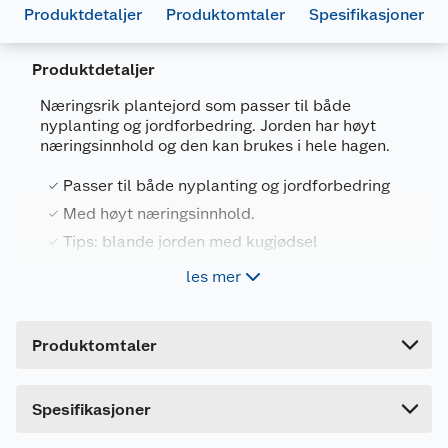
Produktdetaljer
Produktomtaler
Spesifikasjoner
Produktdetaljer
Næringsrik plantejord som passer til både
nyplanting og jordforbedring. Jorden har høyt
Generelt
næringsinnhold og den kan brukes i hele hagen.
Artikkelnummer
7391290681455
Passer til både nyplanting og jordforbedring
Leverandørens artikkelnummer
70145
Med høyt næringsinnhold.
Størrelse
40 L
Tips: blande jorden med kugjødsel
Forpakningsmål
40 liter
les mer
Bruttovekt
14.5 kg
Høyde
8.5 cm
Rölunda gård plantejord er plantejord av høy
Produktomtaler
kvalitet. Jorden passer til både nyplanting og
Lengde
84 cm
jordforbedring. Jorden har god struktur og et høyt
næringsinnhold. Kan brukes i hele hagen.
Bredde
39 cm
Spesifikasjoner
For best resultat blandes plantejorden med