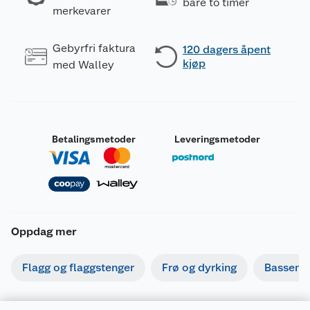
bare to timer
merkevarer
Gebyrfri faktura
120 dagers åpent
kjøp
med Walley
Betalingsmetoder
Leveringsmetoder
Oppdag mer
Flagg og flaggstenger
Frø og dyrking
Basseng