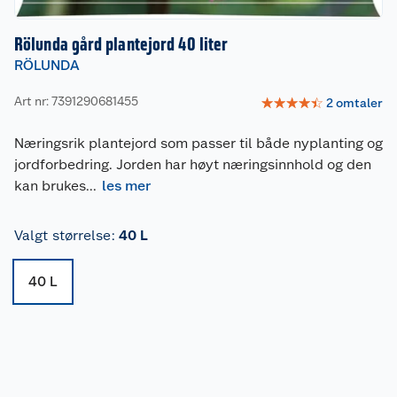
Rölunda gård plantejord 40 liter
RÖLUNDA
Art nr: 7391290681455
☆
☆
☆
☆
☆
2
omtaler
Næringsrik plantejord som passer til både nyplanting og
jordforbedring. Jorden har høyt næringsinnhold og den
kan brukes
...
les mer
Valgt størrelse
:
40 L
40 L