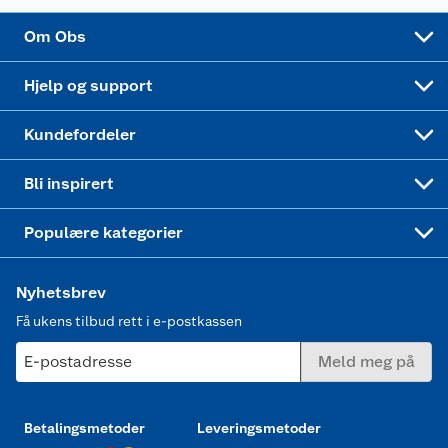
Sponsorvirksomhet
Cookies
Coop Mastercard
Velg riktig barnesykkel
LEGO
Om Obs
Leveringstid
Coop bedriftskort
Oppskrifter
Høytrykkspyler
Hjelp og support
Min kake
Ukas 4 middagstilbud
Klær
Kundefordeler
Mer inspirasjon
Symaskin
Bli inspirert
Joggesko dame
Populære kategorier
Nyhetsbrev
Få ukens tilbud rett i e-postkassen
E-postadresse
Meld meg på
Betalingsmetoder
Leveringsmetoder