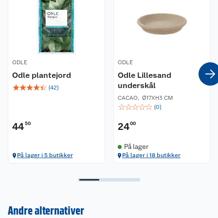
ODLE
ODLE
Odle plantejord
Odle Lillesand
underskål
☆
☆
☆
☆
☆
(
42
)
CACAO
,
Ø17XH3 CM
☆
☆
☆
☆
☆
(
0
)
44
50
24
00
På lager
På lager i 5 butikker
På lager i 18 butikker
Kundeservice
Andre alternativer
Om oss
Kontakt oss