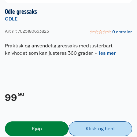
Odle gressaks
ODLE
Art nr: 7025180653825
☆
☆
☆
☆
☆
0
omtaler
Praktisk og anvendelig gressaks med justerbart
knivhodet som kan justeres 360 grader.
-
les mer
90
99
Kjøp
Klikk og hent