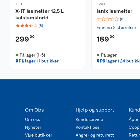
X-IT
ISNIX
X-IT issmelter 12,5 L
Isnix issmelter
kalsiumklorid
☆
☆
☆
☆
☆
(
0
)
☆
☆
☆
☆
☆
(
8
)
Finnes i 2 størrelser
00
00
299
189
På lager (1-5)
På lager
På lager i 1 butikker
På lager i 24 butikk
Om Obs
Hjelp og support
Kund
Om oss
Kundeservice
Åpent
Nyheter
Kontakt oss
Coop
Våre butikker
Angre- og returrett
Retur 