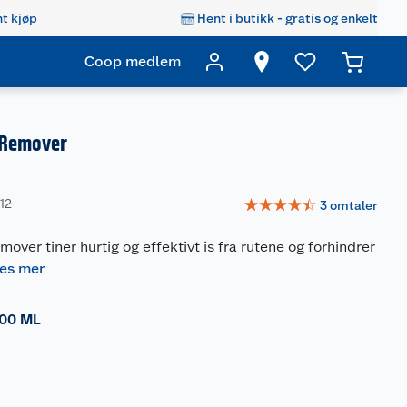
t kjøp
Hent i butikk - gratis og enkelt
Coop medlem
e Remover
☆
☆
☆
☆
☆
12
3
omtaler
over tiner hurtig og effektivt is fra rutene og forhindrer
les mer
00 ML