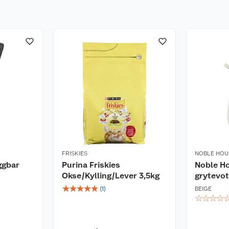
FRISKIES
NOBLE HOU
ggbar
Purina Friskies
Noble H
Okse/Kylling/Lever 3,5kg
grytevot
☆
☆
☆
☆
☆
(
1
)
BEIGE
☆
☆
☆
☆