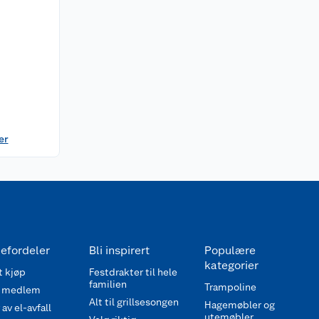
er
efordeler
Bli inspirert
Populære
kategorier
 kjøp
Festdrakter til hele
familien
Trampoline
 medlem
Alt til grillsesongen
Hagemøbler og
av el-avfall
utemøbler