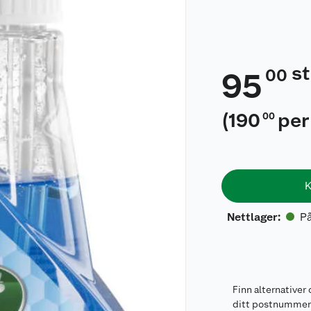
s
00
95
(
190
per 
00
K
På
Nettlager
:
Finn alternativer 
ditt postnumme