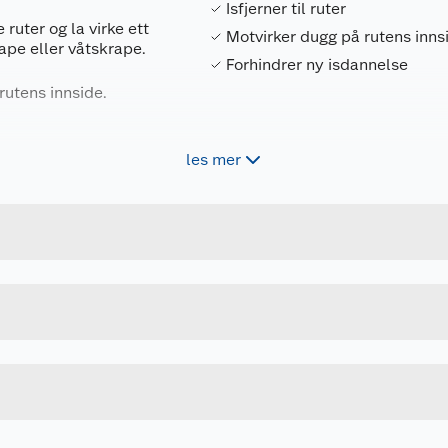
Isfjerner til ruter
 ruter og la virke ett
Motvirker dugg på rutens inns
rape eller våtskrape.
Forhindrer ny isdannelse
rutens innside.
les mer
Forpakningsmål
7314890003212
Bruttovekt
321
Høyde
500 ML
Lengde
Bredde
 før bruk
me overflater. — Røyking forbudt.