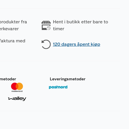
produkter fra
Hent i butikk etter bare to
erkevarer
timer
 faktura med
120 dagers åpent kjøp
smetoder
Leveringsmetoder