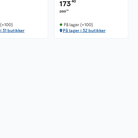
40
173
00
289
 (+100)
På lager (+100)
i 31 butikker
På lager i 32 butikker