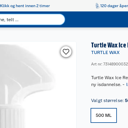
Klikk og hent innen 2 timer
120 dager åpen
Turtle Wax Ic
TURTLE WAX
Art nr: 73148900032
Turtle Wax Ice Rem
ny isdannelse.
-
Valgt størrelse
:
5
500 ML