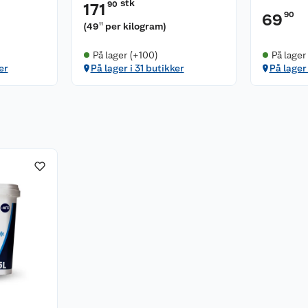
stk
90
171
90
69
(
49
per kilogram
)
11
På lager (+100)
På lager
er
På lager i 31 butikker
På lager 