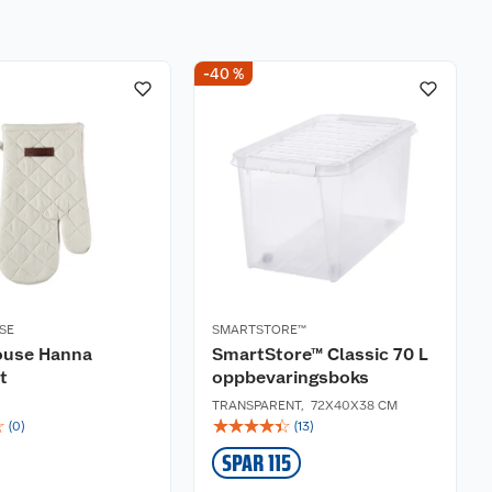
-40 %
SE
SMARTSTORE™
ouse Hanna
SmartStore™ Classic 70 L
t
oppbevaringsboks
TRANSPARENT
,
72X40X38 CM
☆
☆
☆
☆
☆
☆
(
0
)
(
13
)
SPAR 115