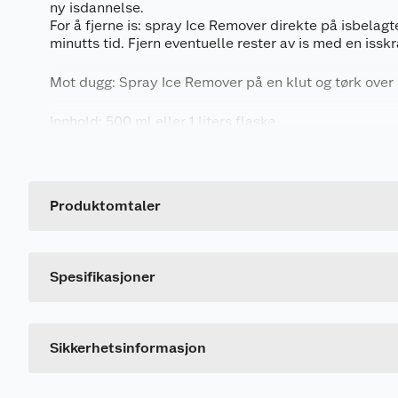
ny isdannelse.
Merking
For å fjerne is: spray Ice Remover direkte på isbelagte
minutts tid. Fjern eventuelle rester av is med en issk
Mot dugg: Spray Ice Remover på en klut og tørk over 
Innhold: 500 ml eller 1 liters flaske
Fareutsagn
Generelt
H226
Brannfarlig væske og damp.
Artikkelnummer
Leverandørens artikkelnummer
Produktomtaler
Dokumentasjon
Størrelse
Last ned / vis datablad
Spesifikasjoner
Forsiktighetsutsagn
P102
Oppbevares utilgjengelig for barn. Les etiketten
P210
Holdes vekk fra varme/gnister/åpen flamme/var
Sikkerhetsinformasjon