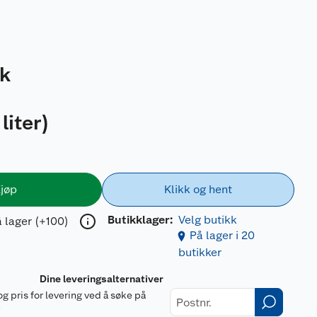
tk
liter
)
jøp
Klikk og hent
Butikklager:
Velg butikk
 lager (+100)
På lager i 20
butikker
Dine leveringsalternativer
og pris for levering ved å søke på
r