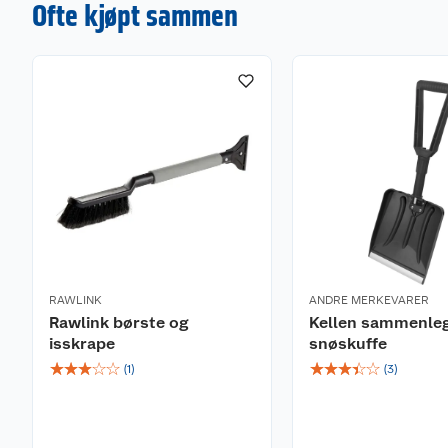
Ofte kjøpt sammen
RAWLINK
ANDRE MERKEVARER
Rawlink børste og
Kellen sammenle
isskrape
snøskuffe
☆
☆
☆
☆
☆
☆
☆
☆
☆
☆
(
1
)
(
3
)