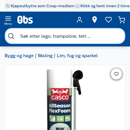
Kjøpeutbytte som Coop-medlem
Klikk og hent innen 2 time
Meny
Bygg og hage
Maling
Lim, fug og sparkel