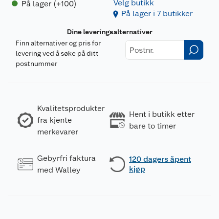
Kan gi allergi eller astmasymptomer eller
Velg butikk
På lager (+100)
H334
På lager i 7 butikker
pustevansker ved innånding.
H335
Kan forårsake irritasjon av luftveiene.
Dine leveringsalternativer
Mistenkes for å kunne forårsake kreft <Angi
Finn alternativer og pris for
opptaksvei dersom det med sikkerhet er
levering ved å søke på ditt
H351
fastlått at ingen andre opptaksveier
postnummer
er årsak til faren>.
Kan forårsake organskader <eller angi alle
organer som påvirkes dersom disse er
Kvalitetsprodukter
kjent.> ved langvarig eller gjentatt
Hent i butikk etter
H373
fra kjente
eksponering <Angi opptaksvei dersom det
bare to timer
merkevarer
med sikkerhet er at ingen
andre opptaksveier er årsak til faren>.
Gebyrfri faktura
120 dagers åpent
kjøp
Dokumentasjon
med Walley
Last ned / vis datablad
Forsiktighetsutsagn