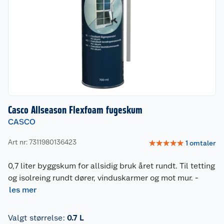
Casco Allseason Flexfoam fugeskum
CASCO
Art nr: 7311980136423
☆
☆
☆
☆
☆
1
omtaler
0,7 liter byggskum for allsidig bruk året rundt. Til tetting
og isolreing rundt dører, vinduskarmer og mot mur.
-
les mer
Valgt størrelse
:
0.7 L