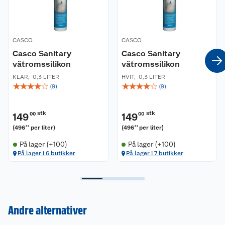
CASCO
CASCO
Casco Sanitary
Casco Sanitary
våtromssilikon
våtromssilikon
KLAR
,
0,3 LITER
HVIT
,
0,3 LITER
☆
☆
☆
☆
☆
☆
☆
☆
☆
☆
(
9
)
(
9
)
stk
stk
149
00
149
00
(
496
per liter
)
(
496
per liter
)
67
67
På lager (+100)
På lager (+100)
På lager i 6 butikker
På lager i 7 butikker
Andre alternativer
Kundeservice