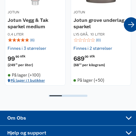
Våre merkevarer
Ofte stilte spørsmål
JOTUN
JOTUN
Jotun Vegg & Tak
Jotun grove underlag
Coop kjeder
sparkel medium
Betalingsalternativer
sparkel
0,4 LITER
LYS GRÅ
,
10 LITER
☆
☆
☆
☆
☆
☆
☆
☆
☆
☆
Ledige stillinger
(
6
)
(
0
)
Leveringsalternativer
Åpent kjøp
Finnes i 3 størrelser
Finnes i 2 størrelser
Bærekraft
Pakkesporing
Coop medlem
stk
stk
99
90
689
00
(
249
per liter
)
(
68
per kilogram
)
75
90
Sikkerhetsdatablad
Sikkerhetsdatablad
Retur av el-avfall
Trampoline
På lager (+100)
På lager (+50)
På lager i 1 butikker
Samvirkelag
Kjøpsvilkår
Klikk og hent
Festdrakter til hele familien
Hagemøbler og utemøbler
Virksomheten
Personvern
Matvaregaranti
Alt til grillsesongen
Sykler og sykkelutstyr
Sponsorvirksomhet
Cookies
Coop Mastercard
Velg riktig barnesykkel
LEGO
Om Obs
Leveringstid
Coop bedriftskort
Oppskrifter
Høytrykkspyler
Hjelp og support