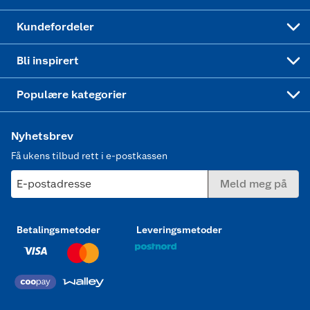
Min kake
Ukas 4 middagstilbud
Klær
Kundefordeler
Mer inspirasjon
Symaskin
Bli inspirert
Joggesko dame
Populære kategorier
Nyhetsbrev
Få ukens tilbud rett i e-postkassen
E-postadresse
Meld meg på
Betalingsmetoder
Leveringsmetoder