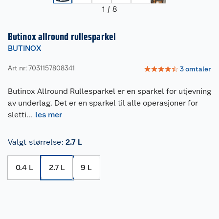
1
/
8
Butinox allround rullesparkel
BUTINOX
Art nr: 7031157808341
☆
☆
☆
☆
☆
3
omtaler
Butinox Allround Rullesparkel er en sparkel for utjevning
av underlag. Det er en sparkel til alle operasjoner for
sletti
...
les mer
Valgt størrelse
:
2.7 L
0.4 L
2.7 L
9 L