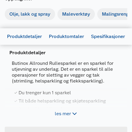
Olje, lakk og spray
Maleverktøy
Malingsrengjø
Produktdetaljer
Produktomtaler
Spesifikasjoner
Produktdetaljer
Butinox Allround Rullesparkel er en sparkel for
utjevning av underlag. Det er en sparkel til alle
Generelt
operasjoner for sletting av vegger og tak
Artikkelnummer
7031157808341
(strimling, helsparkling og flekksparkling).
Leverandørens artikkelnummer
6TNHLHCSA
Du trenger kun 1 sparkel
Størrelse
2.7 L
Til både helsparkling og skjøtesparkling
Forpakningsmål
Kan brekkes i flere farger
les mer
Bruttovekt
Jevner underlaget - lett å slipe
2.87 kg
Høyde
15.7 cm