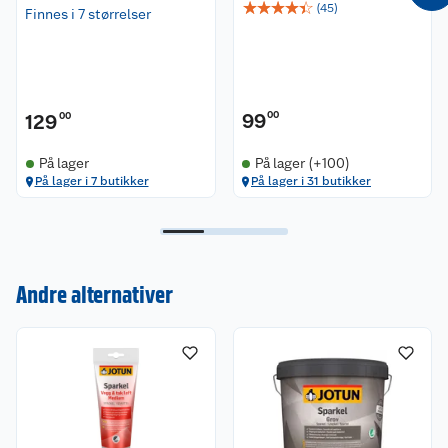
☆
☆
☆
☆
☆
(
45
)
Finnes i 7 størrelser
Sparkelen har minimal krymp og luftbobler.
Forbruk: 1 liter per m2 ved 1 mm tykkelse.
Sparkelen er Svanemerket.
99
00
129
00
På lager
På lager (+100)
På lager i 7 butikker
På lager i 31 butikker
Andre alternativer
Kundeservice
Om oss
Kontakt oss
Nyheter
Angre- og returrett
Våre butikker
Reklamasjon og garanti