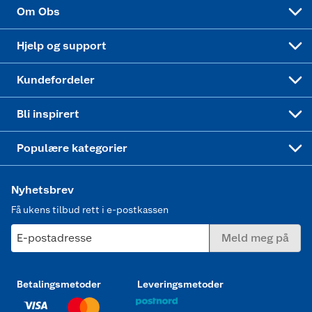
Sponsorvirksomhet
Cookies
Coop Mastercard
Velg riktig barnesykkel
LEGO
Om Obs
Leveringstid
Coop bedriftskort
Oppskrifter
Høytrykkspyler
Hjelp og support
Min kake
Ukas 4 middagstilbud
Klær
Kundefordeler
Mer inspirasjon
Symaskin
Bli inspirert
Joggesko dame
Populære kategorier
Nyhetsbrev
Få ukens tilbud rett i e-postkassen
E-postadresse
Meld meg på
Betalingsmetoder
Leveringsmetoder