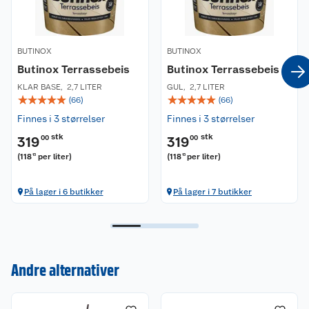
BUTINOX
BUTINOX
Butinox Terrassebeis
Butinox Terrassebeis
KLAR BASE
,
2,7 LITER
GUL
,
2,7 LITER
☆
☆
☆
☆
☆
☆
☆
☆
☆
☆
(
66
)
(
66
)
Finnes i 3 størrelser
Finnes i 3 størrelser
stk
stk
319
00
319
00
(
118
per liter
)
(
118
per liter
)
15
15
På lager i 6 butikker
På lager i 7 butikker
Kundeservice
Andre alternativer
Om oss
Kontakt oss