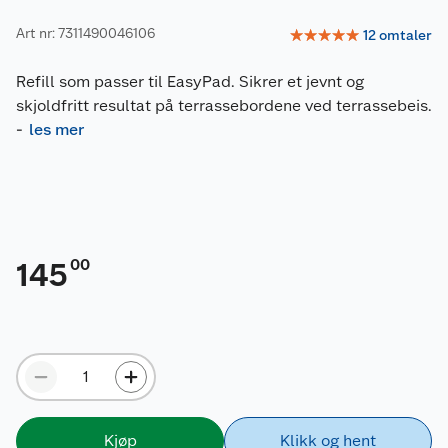
Art nr: 7311490046106
☆
☆
☆
☆
☆
12
omtaler
Refill som passer til EasyPad. Sikrer et jevnt og
skjoldfritt resultat på terrassebordene ved terrassebeis.
-
les mer
00
145
Kjøp
Klikk og hent