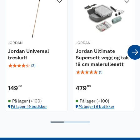
Nyheter
Angre- og returrett
Våre butikker
Reklamasjon og garanti
Våre merkevarer
Ofte stilte spørsmål
JORDAN
JORDAN
Coop kjeder
Jordan Universal
Betalingsalternativer
Jordan Ultimate
treskaft
Supersett vegg og tak
18 cm malerullesett
☆
☆
☆
☆
☆
Ledige stillinger
Leveringsalternativer
Åpent kjøp
(
3
)
☆
☆
☆
☆
☆
(
1
)
Bærekraft
Pakkesporing
Coop medlem
149
00
479
00
Sikkerhetsdatablad
Sikkerhetsdatablad
Retur av el-avfall
Trampoline
På lager (+100)
På lager (+100)
På lager i 9 butikker
På lager i 6 butikker
Samvirkelag
Kjøpsvilkår
Klikk og hent
Festdrakter til hele familien
Hagemøbler og utemøbler
Virksomheten
Personvern
Matvaregaranti
Alt til grillsesongen
Sykler og sykkelutstyr