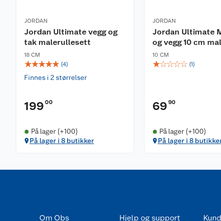
JORDAN
JORDAN
Jordan Ultimate vegg og
Jordan Ultimate M
tak malerullesett
og vegg 10 cm mal
18 CM
10 CM
☆
☆
☆
☆
☆
☆
☆
☆
☆
☆
(
4
)
(
1
)
Finnes i 2 størrelser
00
90
199
69
På lager (+100)
På lager (+100)
På lager i 8 butikker
På lager i 8 butikke
Om Obs
Hjelp og support
Kund