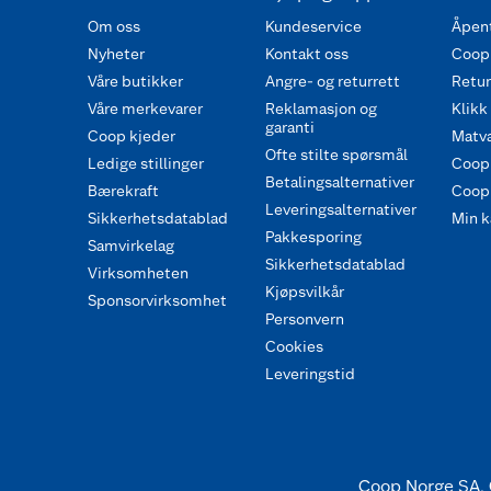
Om oss
Kundeservice
Åpent
Nyheter
Kontakt oss
Coop
Våre butikker
Angre- og returrett
Retur 
Våre merkevarer
Reklamasjon og
Klikk
garanti
Coop kjeder
Matva
Ofte stilte spørsmål
Ledige stillinger
Coop
Betalingsalternativer
Bærekraft
Coop 
Leveringsalternativer
Sikkerhetsdatablad
Min k
Pakkesporing
Samvirkelag
Sikkerhetsdatablad
Virksomheten
Kjøpsvilkår
Sponsorvirksomhet
Personvern
Cookies
Leveringstid
Coop Norge SA, 