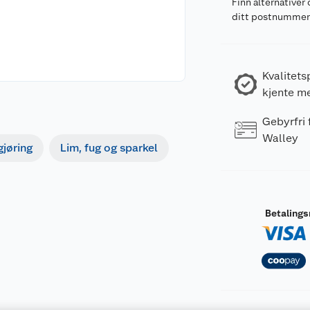
Finn alternativer 
ditt postnumme
Kvalitets
kjente m
Gebyrfri
Walley
gjøring
Lim, fug og sparkel
Betaling