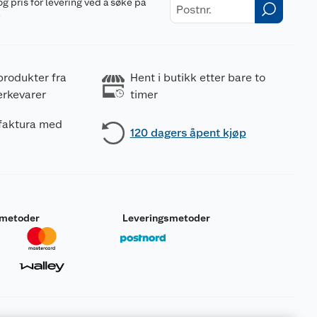
og pris for levering ved å søke på
r
produkter fra
Hent i butikk etter bare to
erkevarer
timer
 faktura med
120 dagers åpent kjøp
smetoder
Leveringsmetoder