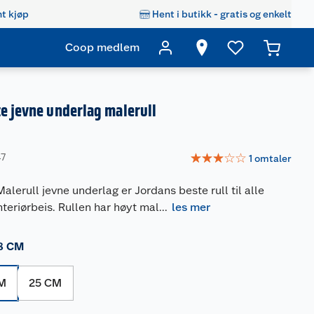
t kjøp
Hent i butikk - gratis og enkelt
Coop medlem
e jevne underlag malerull
☆
☆
☆
☆
☆
47
1
omtaler
alerull jevne underlag er Jordans beste rull til alle
nteriørbeis. Rullen har høyt mal
...
les mer
8 CM
CM
25 CM