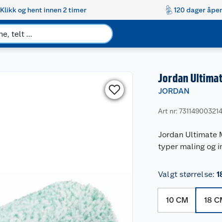
Klikk og hent innen 2 timer
120 dager åpen
Jordan Ultimat
JORDAN
Art nr: 73114900321
Jordan Ultimate M
typer maling og i
Valgt størrelse
:
1
10 CM
18 