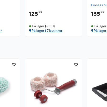
Finnes i 5 
00
00
125
135
På lager (+100)
På lager
er
På lager i 7 butikker
På lager 