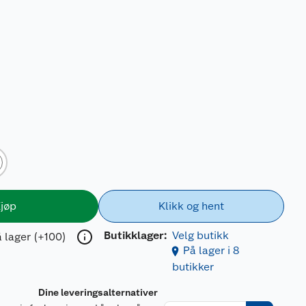
jøp
Klikk og hent
Butikklager:
Velg butikk
 lager (+100)
På lager i 8
butikker
Dine leveringsalternativer