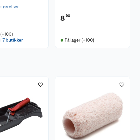
størrelser
90
8
 (+100)
i 7 butikker
På lager (+100)