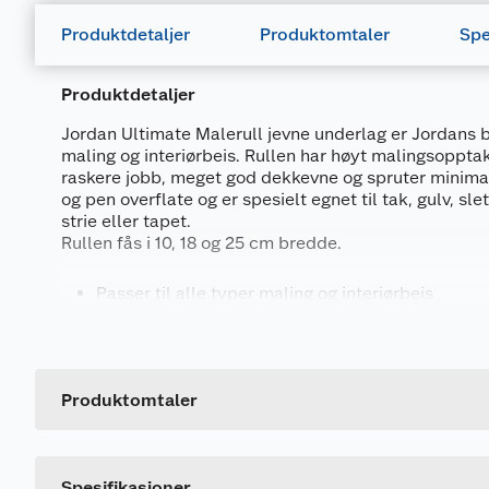
Produktdetaljer
Produktomtaler
Spe
Produktdetaljer
Jordan Ultimate Malerull jevne underlag er Jordans bes
maling og interiørbeis. Rullen har høyt malingsoppta
raskere jobb, meget god dekkevne og spruter minimalt
og pen overflate og er spesielt egnet til tak, gulv, s
strie eller tapet.
Rullen fås i 10, 18 og 25 cm bredde.
Passer til alle typer maling og interiørbeis
Passer til tak, gulv, slett vegg, strie eller tapet
Generelt
Rullen har høyt malingsopptak for færre dypp og
Artikkelnummer
Gir meget god dekkevne og spruter minimalt
Leverandørens artikkelnummer
Etterlater en jevn og pen overflate
Produktomtaler
Størrelse
Spesifikasjoner