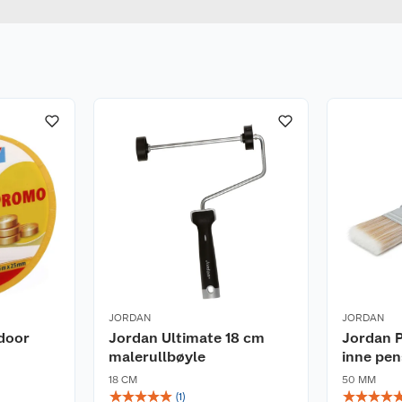
JORDAN
JORDAN
ndoor
Jordan Ultimate 18 cm
Jordan P
malerullbøyle
inne pen
18 CM
50 MM
☆
☆
☆
☆
☆
☆
☆
☆
☆
(
1
)