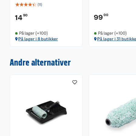
☆
☆
☆
☆
☆
(
11
)
00
90
99
14
På lager (+100)
På lager (+100)
På lager i 8 butikker
På lager i 31 butikk
Andre alternativer