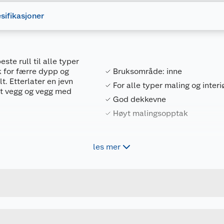
sifikasjoner
te rull til alle typer
k for færre dypp og
Bruksområde: inne
. Etterlater en jevn
For alle typer maling og interi
lett vegg og vegg med
God dekkevne
Høyt malingsopptak
les mer
Forpakningsmål
 raskere jobb
7311490032147
Bruttovekt
2854018
Høyde
18 CM
Lengde
Bredde