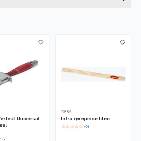
INFRA
erfect Universal
Infra rørepinne liten
sel
☆
☆
☆
☆
☆
(
0
)
☆
(
7
)