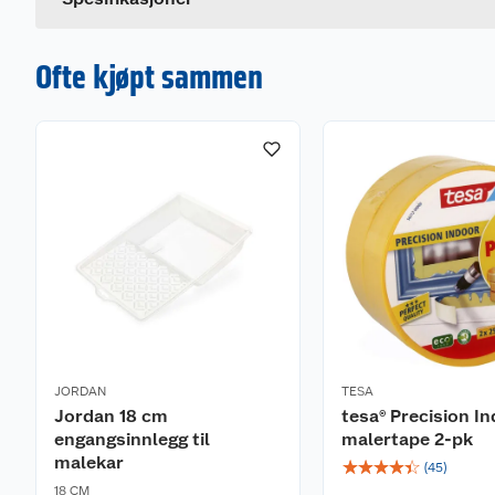
Ofte kjøpt sammen
JORDAN
TESA
Jordan 18 cm
tesa® Precision I
engangsinnlegg til
malertape 2-pk
malekar
☆
☆
☆
☆
☆
(
45
)
18 CM