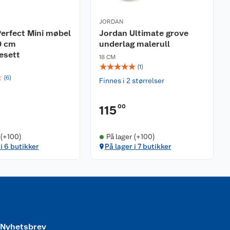
JORDAN
erfect Mini møbel
Jordan Ultimate grove
0 cm
underlag malerull
esett
18 CM
☆
☆
☆
☆
☆
(
1
)
☆
(
6
)
Finnes i 2 størrelser
00
115
 (+100)
På lager (+100)
 i 6 butikker
På lager i 7 butikker
Nyhetsbrev