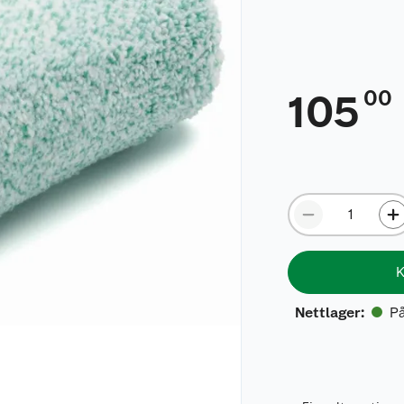
00
105
K
På
Nettlager
: