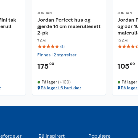
JORDAN
JORDAN
ini tak
Jordan Perfect hus og
Jordan P
erull
gjerde 14 cm malerullesett
og dør 1
2-pk
malerull
7 CM
10 CM
☆
☆
☆
☆
☆
☆
☆
☆
☆
(
8
)
Finnes i 2 størrelser
00
00
175
105
På lager (+100)
På lager
r
På lager i 6 butikker
På lager
efordeler
Bli inspirert
Populære