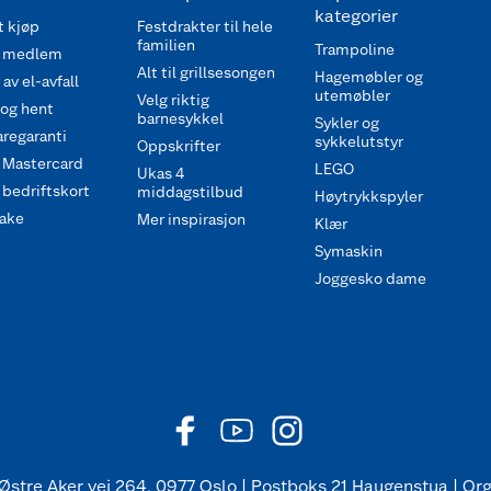
kategorier
 kjøp
Festdrakter til hele
familien
Trampoline
 medlem
Alt til grillsesongen
Hagemøbler og
av el-avfall
utemøbler
Velg riktig
 og hent
barnesykkel
Sykler og
regaranti
sykkelutstyr
Oppskrifter
 Mastercard
LEGO
Ukas 4
bedriftskort
middagstilbud
Høytrykkspyler
ake
Mer inspirasjon
Klær
Symaskin
Joggesko dame
Østre Aker vei 264, 0977 Oslo | Postboks 21 Haugenstua | Org