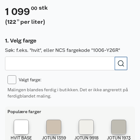
stk
00
1 099
(
122
per liter
)
11
Velg farge
Søk:
f.eks. "hvit", eller NCS fargekode "1006-Y26R"
Valgt farge
:
Malingen blandes ferdig i butikken. Det er ikke angrerett på
ferdigblandet maling.
Populære farger
HVIT BASE
JOTUN 1359
JOTUN 9918
JOTUN 1973