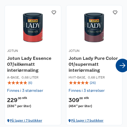
Kundeservice
lagres og oppbevares stående, tørt og frostfritt.
Om oss
Kontakt oss
Nyheter
Angre- og returrett
Våre butikker
Reklamasjon og garanti
JOTUN
JOTUN
Våre merkevarer
Ofte stilte spørsmål
Jotun Lady Essence
Jotun Lady Pure Color
07/silkematt
01/supermatt
Coop kjeder
interiørmaling
Betalingsalternativer
interiørmaling
A-BASE
,
0,68 LITER
HVIT-BASE
,
0,68 LITER
☆
☆
☆
☆
☆
☆
☆
☆
☆
☆
Ledige stillinger
(
6
)
(
26
)
Leveringsalternativer
Åpent kjøp
Finnes i 3 størrelser
Finnes i 3 størrelser
Bærekraft
Pakkesporing
Coop medlem
stk
stk
229
00
309
00
(
336
per liter
)
(
454
per liter
)
76
41
Sikkerhetsdatablad
Sikkerhetsdatablad
Retur av el-avfall
Trampoline
På lager i 7 butikker
På lager i 7 butikker
Samvirkelag
Kjøpsvilkår
Klikk og hent
Festdrakter til hele familien
Hagemøbler og utemøbler