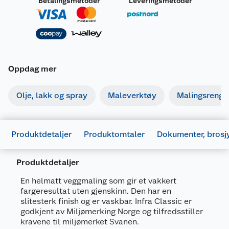
Betalingsmetoder
Leveringsmetoder
Oppdag mer
Olje, lakk og spray
Maleverktøy
Malingsrengjø
Produktdetaljer
Produktomtaler
Dokumenter, brosj
Produktdetaljer
En helmatt veggmaling som gir et vakkert
fargeresultat uten gjenskinn. Den har en
slitesterk finish og er vaskbar. Infra Classic er
Generelt
godkjent av Miljømerking Norge og tilfredsstiller
kravene til miljømerket Svanen.
Artikkelnummer
7025180676015