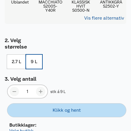
Ublandet
MACCHIATO
KLASSISK
ANTIKKGRÅ
S2005-
HVIT
S2502-Y
Y40R
S0500-N
Vis flere alternativ
Velg
størrelse
2.7 L
9 L
Velg antall
stk á 9 L
Klikk og hent
Butikklager:
Velg butikk