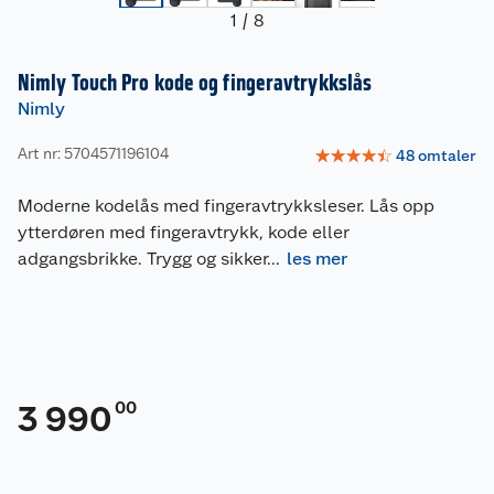
1
/
8
Nimly Touch Pro kode og fingeravtrykkslås
Nimly
Art nr: 5704571196104
☆
☆
☆
☆
☆
48
omtaler
Moderne kodelås med fingeravtrykksleser. Lås opp
ytterdøren med fingeravtrykk, kode eller
adgangsbrikke. Trygg og sikker
...
les mer
00
3 990