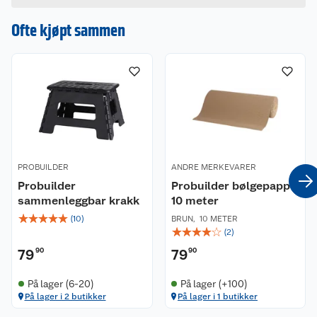
Størrelse oppslått 52x46,5x82cm.
Ofte kjøpt sammen
PROBUILDER
ANDRE MERKEVARER
Probuilder
Probuilder bølgepapp
sammenleggbar krakk
10 meter
☆
☆
☆
☆
☆
(
10
)
BRUN
,
10 METER
☆
☆
☆
☆
☆
(
2
)
79
90
79
90
På lager (6-20)
På lager (+100)
På lager i 2 butikker
På lager i 1 butikker