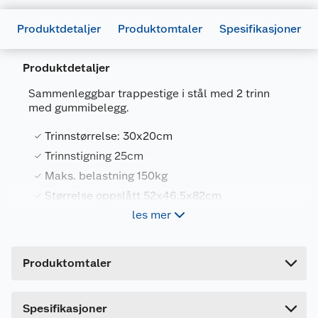
Produktdetaljer
Produktomtaler
Spesifikasjoner
Produktdetaljer
Sammenleggbar trappestige i stål med 2 trinn
med gummibelegg.
Generelt
Trinnstørrelse: 30x20cm
Artikkelnummer
5701390102378
Trinnstigning 25cm
Maks. belastning 150kg
Leverandørens artikkelnummer
611128
Størrelse oppslått 52x46,5x82cm
Forpakningsmål
les mer
Bruttovekt
4.2 kg
Produktspesifkasjoner
Høyde
5 cm
Produktomtaler
Trinnstørrelse: 30x20cm.
Lengde
80 cm
Trinnstigning 25cm.
Bredde
47 cm
Maks. belastning 150kg.
Spesifikasjoner