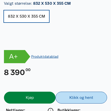
Valgt størrelse
:
832 X 530 X 355 CM
832 X 530 X 355 CM
A+
Produktdatablad
00
8 390
Kjøp
Klikk og hent
Nettlager
:
Butikklager: