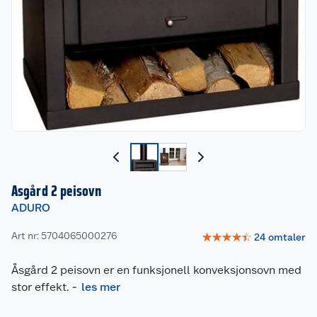
Asgård 2 peisovn
ADURO
Art nr: 5704065000276
☆
☆
☆
☆
☆
24
omtaler
Åsgård 2 peisovn er en funksjonell konveksjonsovn med
stor effekt.
-
les mer