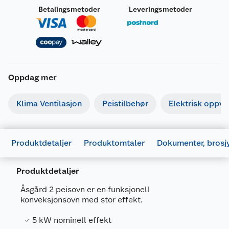
Betalingsmetoder
Leveringsmetoder
Oppdag mer
Klima Ventilasjon
Peistilbehør
Elektrisk oppv
Produktdetaljer
Produktomtaler
Dokumenter, brosj
Brosjyrer
Produktdetaljer
670261_5704065007923_.pdf
Åsgård 2 peisovn er en funksjonell
Last ned / vis datablad
konveksjonsovn med stor effekt.
670952_5704065000276_.pdf
Generelt
5 kW nominell effekt
Last ned / vis datablad