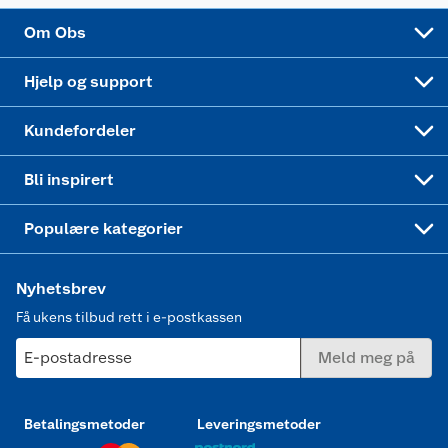
Sponsorvirksomhet
Cookies
Coop Mastercard
Velg riktig barnesykkel
LEGO
Om Obs
Leveringstid
Coop bedriftskort
Oppskrifter
Høytrykkspyler
Hjelp og support
Min kake
Ukas 4 middagstilbud
Klær
Kundefordeler
Mer inspirasjon
Symaskin
Bli inspirert
Joggesko dame
Populære kategorier
Nyhetsbrev
Få ukens tilbud rett i e-postkassen
E-postadresse
Meld meg på
Betalingsmetoder
Leveringsmetoder