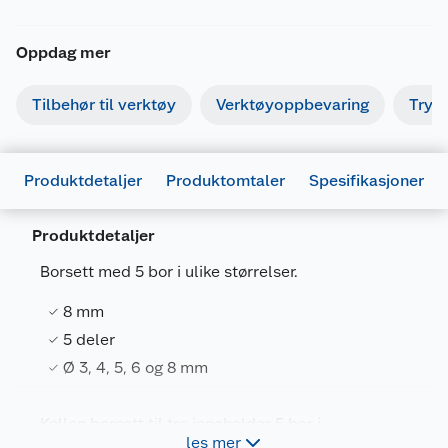
Oppdag mer
Tilbehør til verktøy
Verktøyoppbevaring
Tryk
Produktdetaljer
Produktomtaler
Spesifikasjoner
Produktdetaljer
Borsett med 5 bor i ulike størrelser.
8 mm
Generelt
5 deler
Artikkelnummer
7025180586970
Ø 3, 4, 5, 6 og 8 mm
Leverandørens artikkelnummer
PTA-002
Kellen borsett til tre inneholder 5 bor i
Forpakningsmål
les mer
størrelsene Ø 3, 4, 5, 6, og 8 mm. Et praktisk