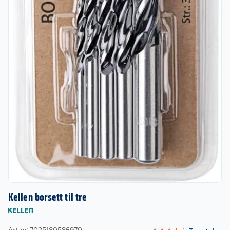
Kellen borsett til tre
Art nr: 7025180586970