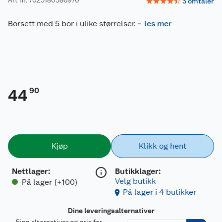
☆
☆
☆
☆
☆
3
omtaler
Borsett med 5 bor i ulike størrelser.
-
les mer
90
44
Kjøp
Klikk og hent
Nettlager
:
Butikklager:
Velg butikk
På lager (+100)
På lager i 4 butikker
Dine leveringsalternativer