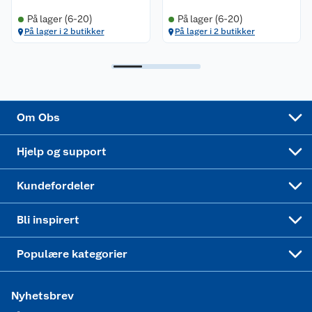
Sikkerhetsdatablad
Sikkerhetsdatablad
Retur av el-avfall
Trampoline
På lager (6-20)
På lager (6-20)
På lager i 2 butikker
På lager i 2 butikker
Samvirkelag
Kjøpsvilkår
Klikk og hent
Festdrakter til hele familien
Hagemøbler og utemøbler
Virksomheten
Personvern
Matvaregaranti
Alt til grillsesongen
Sykler og sykkelutstyr
Sponsorvirksomhet
Cookies
Coop Mastercard
Velg riktig barnesykkel
LEGO
Om Obs
Leveringstid
Coop bedriftskort
Oppskrifter
Høytrykkspyler
Hjelp og support
Min kake
Ukas 4 middagstilbud
Klær
Kundefordeler
Mer inspirasjon
Symaskin
Bli inspirert
Joggesko dame
Populære kategorier
Nyhetsbrev