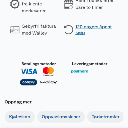
Hent i butikk etter
fra kjente
bare to timer
merkevarer
Gebyrfri faktura
120 dagers åpent
kjøp
med Walley
Betalingsmetoder
Leveringsmetoder
Oppdag mer
Kjøleskap
Oppvaskmaskiner
Tørketromler