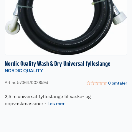
Nordic Quality Wash & Dry Universal fylleslange
NORDIC QUALITY
Art nr: 5706470028593
☆
☆
☆
☆
☆
0
omtaler
2,5 m universal fylleslange til vaske- og
oppvaskmaskiner
-
les mer