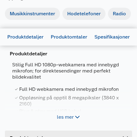
Musikkinstrumenter
Hodetelefoner
Radio
Produktdetaljer
Produktomtaler
Spesifikasjoner
Produktdetaljer
Stilig Full HD 1080p-webkamera med innebygd
mikrofon; for direktesendinger med perfekt
Generelt
bildekvalitet
Artikkelnummer
8713439223972
Full HD webkamera med innebygd mikrofon
Leverandørens artikkelnummer
22397
Oppløsning på opptil 8 megapiksler (3840 x
Farge
SVART
2160)
Plug & play med USB kabel
Forpakningsmål
les mer
Bruttovekt
0.14 kg
HD-webkamera med en oppløsning på opptil
Høyde
3 cm
8 megapiksler (3840 x 2160)