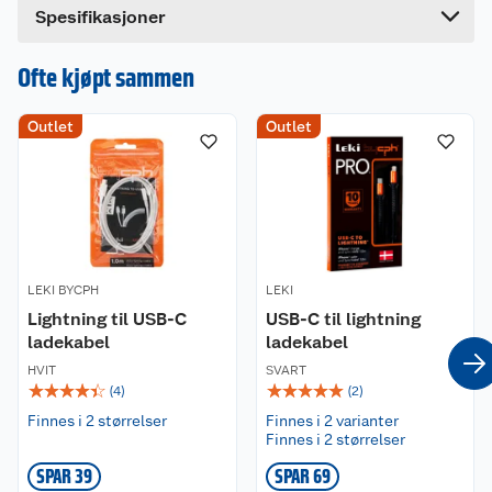
Spesifikasjoner
Ofte kjøpt sammen
Outlet
Outlet
LEKI BYCPH
LEKI
Lightning til USB-C
USB-C til lightning
ladekabel
ladekabel
HVIT
SVART
☆
☆
☆
☆
☆
☆
☆
☆
☆
☆
(
4
)
(
2
)
Finnes i 2 størrelser
Finnes i 2 varianter
Finnes i 2 størrelser
SPAR 39
SPAR 69