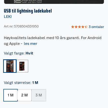
USB til lightning ladekabel
LEKI
Art nr: 5708504351950
☆
☆
☆
☆
☆
3
omtaler
Høykvalitets ladekabel med 10 års garanti. For Android
og Apple
-
les mer
Valgt farge
:
Hvit
Valgt størrelse
:
1 M
1 M
2 M
3 M