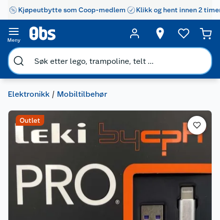
Kjøpeutbytte som Coop-medlem
Klikk og hent innen 2 time
Meny
Elektronikk
Mobiltilbehør
Outlet