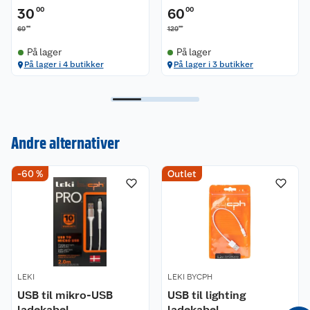
30
00
60
00
00
00
69
129
På lager
På lager
På lager i 4 butikker
På lager i 3 butikker
Andre alternativer
-60 %
Outlet
Kundeservice
Om oss
Kontakt oss
Nyheter
Angre- og returrett
LEKI
Våre butikker
LEKI BYCPH
Reklamasjon og garanti
USB til mikro-USB
USB til lighting
ladekabel
ladekabel