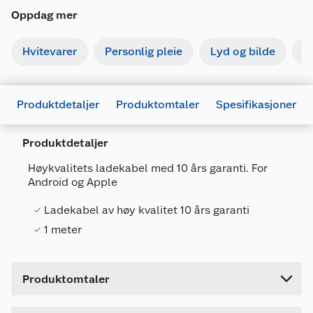
Oppdag mer
Hvitevarer
Personlig pleie
Lyd og bilde
S
Generelt
Produktdetaljer
Produktomtaler
Spesifikasjoner
Artikkelnummer
5708504351950
Produktdetaljer
Leverandørens artikkelnummer
9-50
Høykvalitets ladekabel med 10 års garanti. For
Størrelse
1 M
Android og Apple
Farge
HVIT
Ladekabel av høy kvalitet 10 års garanti
Forpakningsmål
1 meter
Bruttovekt
0.06 kg
Høyde
2.2 cm
Produktomtaler
Lengde
20 cm
Bredde
11 cm