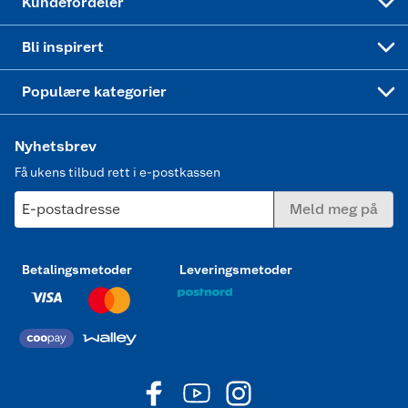
Kundefordeler
Mer inspirasjon
Symaskin
Bli inspirert
Joggesko dame
Populære kategorier
Nyhetsbrev
Få ukens tilbud rett i e-postkassen
E-postadresse
Meld meg på
Betalingsmetoder
Leveringsmetoder