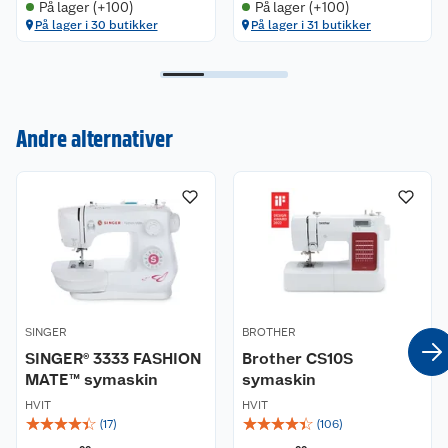
På lager (+100)
På lager (+100)
På lager i 30 butikker
På lager i 31 butikker
Kundeservice
Andre alternativer
Om oss
Kontakt oss
Nyheter
Angre- og returrett
Våre butikker
Reklamasjon og garanti
Våre merkevarer
Ofte stilte spørsmål
SINGER
BROTHER
Coop kjeder
Betalingsalternativer
SINGER® 3333 FASHION
Brother CS10S
MATE™ symaskin
symaskin
Ledige stillinger
Leveringsalternativer
Åpent kjøp
HVIT
HVIT
☆
☆
☆
☆
☆
☆
☆
☆
☆
☆
(
17
)
(
106
)
Bærekraft
Pakkesporing
Coop medlem