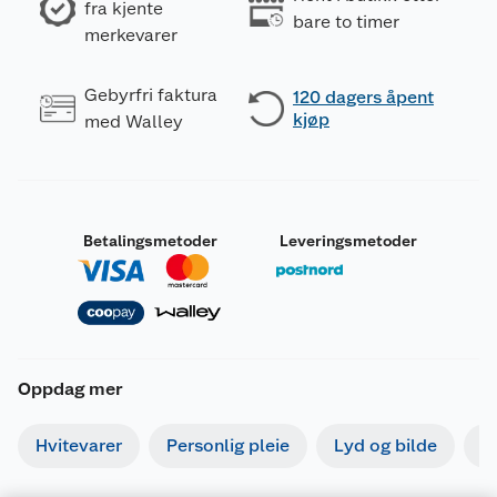
fra kjente
bare to timer
merkevarer
Gebyrfri faktura
120 dagers åpent
kjøp
med Walley
Betalingsmetoder
Leveringsmetoder
Oppdag mer
Hvitevarer
Personlig pleie
Lyd og bilde
S