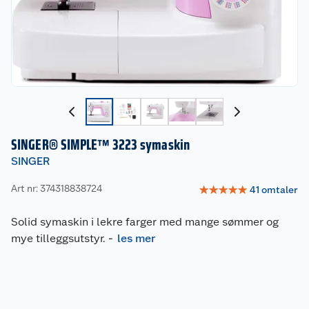
SINGER® SIMPLE™ 3223 symaskin
SINGER
Art nr: 374318838724
☆
☆
☆
☆
☆
41
omtaler
Solid symaskin i lekre farger med mange sømmer og
mye tilleggsutstyr.
-
les mer