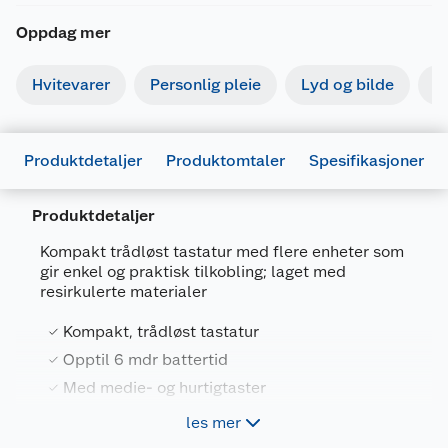
Oppdag mer
Hvitevarer
Personlig pleie
Lyd og bilde
S
Produktdetaljer
Produktomtaler
Spesifikasjoner
Produktdetaljer
Kompakt trådløst tastatur med flere enheter som
gir enkel og praktisk tilkobling; laget med
Generelt
resirkulerte materialer
Artikkelnummer
8713439250589
Kompakt, trådløst tastatur
Leverandørens artikkelnummer
E10330
Opptil 6 mdr battertid
Farge
SVART
Med medie- og hurtigtaster
Forpakningsmål
Kompatibelt med laptop, PC,
les mer
Bruttovekt
bluetoothenheter
0.4 kg