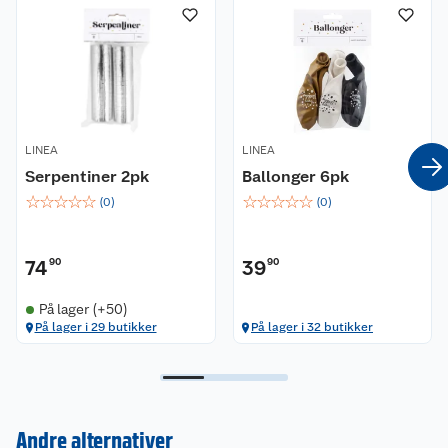
LINEA
LINEA
Serpentiner 2pk
Ballonger 6pk
☆
☆
☆
☆
☆
☆
☆
☆
☆
☆
(
0
)
(
0
)
74
90
39
90
På lager (+50)
På lager i 29 butikker
På lager i 32 butikker
Kundeservice
Om oss
Kontakt oss
Andre alternativer