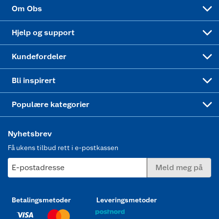
Sponsorvirksomhet
Cookies
Coop Mastercard
Velg riktig barnesykkel
LEGO
Om Obs
Leveringstid
Coop bedriftskort
Oppskrifter
Høytrykkspyler
Hjelp og support
Min kake
Ukas 4 middagstilbud
Klær
Kundefordeler
Mer inspirasjon
Symaskin
Bli inspirert
Joggesko dame
Populære kategorier
Nyhetsbrev
Få ukens tilbud rett i e-postkassen
E-postadresse
Meld meg på
Betalingsmetoder
Leveringsmetoder