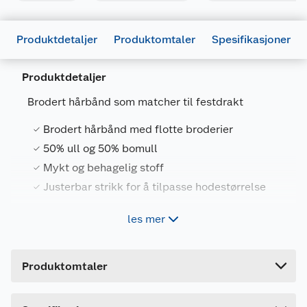
Produktdetaljer
Produktomtaler
Spesifikasjoner
Produktdetaljer
Generelt
Brodert hårbånd som matcher til festdrakt
Artikkelnummer
7072549232467
Brodert hårbånd med flotte broderier
Leverandørens artikkelnummer
165829
50% ull og 50% bomull
Størrelse
ONE SIZE
Mykt og behagelig stoff
Farge
MARINEBLÅ
Justerbar strikk for å tilpasse hodestørrelse
Forpakningsmål
les mer
Brodert hårbånd i ullkvalitet med flotte broderier.
Bruttovekt
0.03 kg
Justerbar strikk. Anbefales å tørke av evt flekker,
Høyde
2 cm
men kan vaskes på 30 grader på ullprogram.
Produktomtaler
Lengde
30 cm
Bredde
7 cm