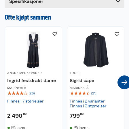
Spesifikasjoner
Ofte kjøpt sammen
ANDRE MERKEVARER
TROLL
Ingrid festdrakt dame
Sigrid cape
MARINEBLÅ
MARINEBLÅ
☆
☆
☆
☆
☆
☆
☆
☆
☆
☆
(
26
)
(
21
)
Finnes i 7 størrelser
Finnes i 2 varianter
Finnes i 3 størrelser
2 490
00
799
00
På lager
På lager