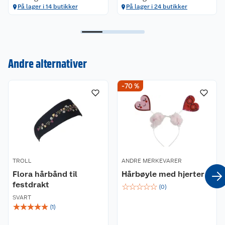
På lager i 14 butikker
På lager i 24 butikker
Kundeservice
Andre alternativer
Om oss
Kontakt oss
-70 %
Nyheter
Angre- og returrett
Våre butikker
Reklamasjon og garanti
Våre merkevarer
Ofte stilte spørsmål
TROLL
ANDRE MERKEVARER
Coop kjeder
Flora hårbånd til
Betalingsalternativer
Hårbøyle med hjerter
festdrakt
☆
☆
☆
☆
☆
(
0
)
Ledige stillinger
Leveringsalternativer
SVART
Åpent kjøp
☆
☆
☆
☆
☆
(
1
)
Bærekraft
Pakkesporing
Coop medlem