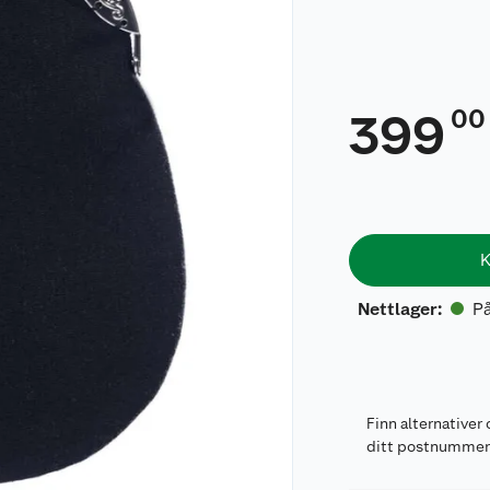
00
399
K
På
Nettlager
:
Finn alternativer 
ditt postnumme