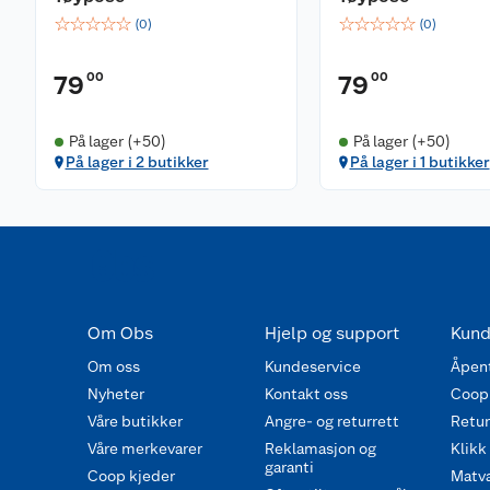
☆
☆
☆
☆
☆
☆
☆
☆
☆
☆
(
0
)
(
0
)
00
00
79
79
På lager (+50)
På lager (+50)
På lager i 2 butikker
På lager i 1 butikker
Om Obs
Hjelp og support
Kund
Om oss
Kundeservice
Åpent
Nyheter
Kontakt oss
Coop
Våre butikker
Angre- og returrett
Retur 
Våre merkevarer
Reklamasjon og
Klikk
garanti
Coop kjeder
Matva