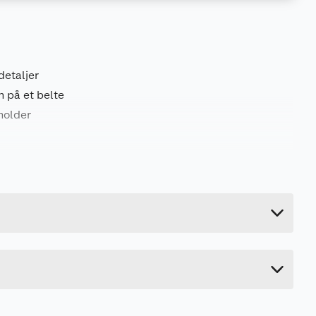
detaljer
n på et belte
holder
0.12 kg
2 cm
24 cm
17 cm