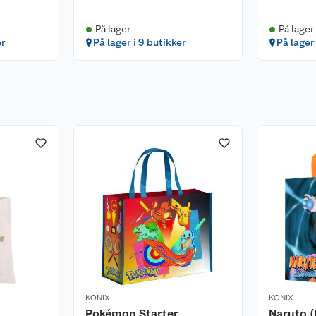
På lager
På lager
er
På lager i 9 butikker
På lager 
KONIX
KONIX
Pokémon Starter
Naruto 