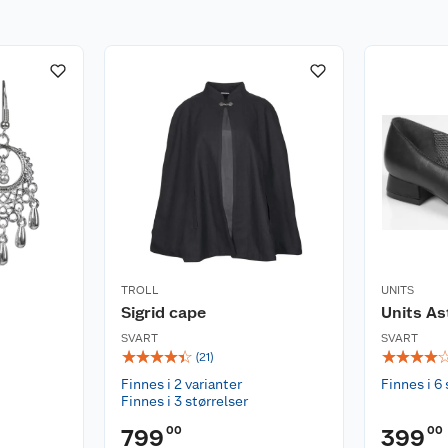
TROLL
UNITS
Sigrid cape
Units As
SVART
SVART
☆
☆
☆
☆
☆
☆
☆
☆
☆
(
21
)
Finnes i 2 varianter
Finnes i 6 
Finnes i 3 størrelser
00
00
799
399