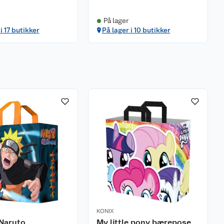
På lager
i 17 butikker
På lager i 10 butikker
KONIX
(Naruto
My little pony bærepose