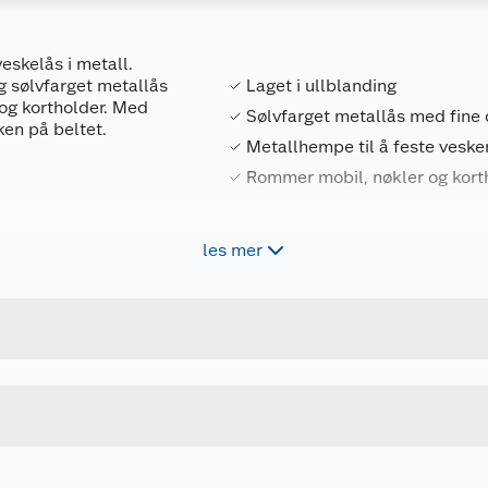
eskelås i metall.
g sølvfarget metallås
Laget i ullblanding
 og kortholder. Med
Sølvfarget metallås med fine 
en på beltet.
Metallhempe til å feste veske
Rommer mobil, nøkler og kort
les mer
Forpakningsmål
7072549407452
Bruttovekt
125535-2
Høyde
ONE SIZE
Lengde
SVART
Bredde