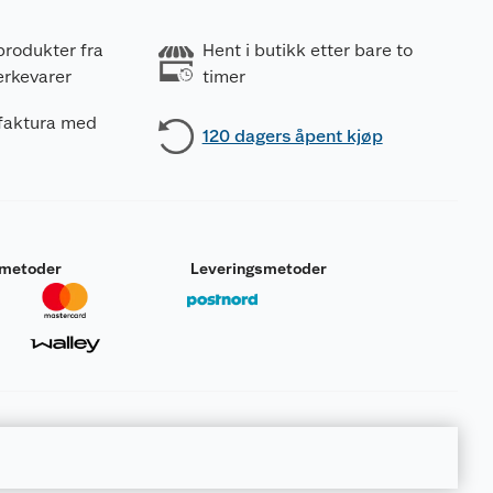
produkter fra
Hent i butikk etter bare to
erkevarer
timer
 faktura med
120 dagers åpent kjøp
smetoder
Leveringsmetoder