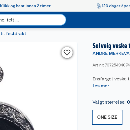
Klikk og hent innen 2 timer
120 dager åpen
til festdrakt
Solveig veske t
ANDRE MERKEVA
Art nr: 7072549407
Ensfarget veske t
les mer
Valgt størrelse
:
O
ONE SIZE