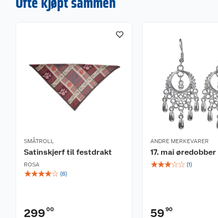
Ofte kjøpt sammen
SMÅTROLL
ANDRE MERKEVARER
Satinskjerf til festdrakt
17. mai øredobber
☆
☆
☆
☆
☆
ROSA
(
1
)
☆
☆
☆
☆
☆
(
8
)
00
90
299
59