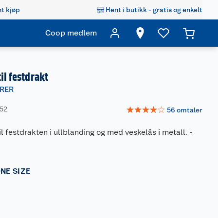
t kjøp
Hent i butikk - gratis og enkelt
Coop medlem
il festdrakt
RER
☆
☆
☆
☆
☆
452
56
omtaler
il festdrakten i ullblanding og med veskelås i metall.
-
NE SIZE