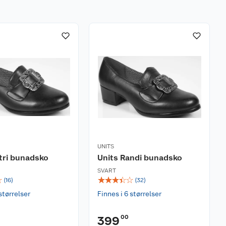
UNITS
tri bunadsko
Units Randi bunadsko
SVART
☆
☆
☆
☆
☆
☆
(
16
)
(
32
)
størrelser
Finnes i 6 størrelser
00
399