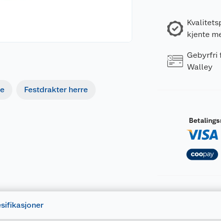
Kvalitets
kjente m
Gebyrfri
Walley
me
Festdrakter herre
Betaling
sifikasjoner