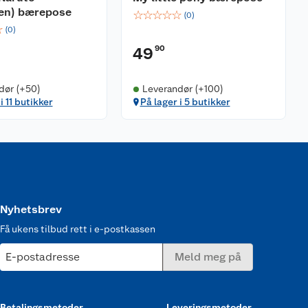
en) bærepose
☆
☆
☆
☆
☆
(
0
)
☆
(
0
)
90
49
dør (+50)
Leverandør (+100)
i 11 butikker
På lager i 5 butikker
Nyhetsbrev
Få ukens tilbud rett i e-postkassen
E-postadresse
Meld meg på
Betalingsmetoder
Leveringsmetoder