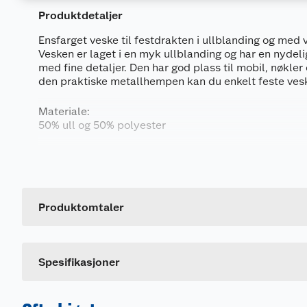
Produktdetaljer
Ensfarget veske til festdrakten i ullblanding og med v
Vesken er laget i en myk ullblanding og har en nydeli
med fine detaljer. Den har god plass til mobil, nøkler
den praktiske metallhempen kan du enkelt feste vesk
Materiale:
50% ull og 50% polyester
Vaskeanvisning:
Generelt
Bør håndvaskes.
Artikkelnummer
Leverandørens artikkelnummer
Produktomtaler
Størrelse
Farge
Spesifikasjoner