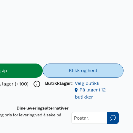
jøp
Klikk og hent
Butikklager:
Velg butikk
 lager (+100)
På lager i 12
butikker
Dine leveringsalternativer
og pris for levering ved å søke på
r