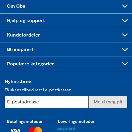
Sponsorvirksomhet
Cookies
Coop Mastercard
Velg riktig barnesykkel
LEGO
Om Obs
Leveringstid
Coop bedriftskort
Oppskrifter
Høytrykkspyler
Hjelp og support
Min kake
Ukas 4 middagstilbud
Klær
Kundefordeler
Mer inspirasjon
Symaskin
Bli inspirert
Joggesko dame
Populære kategorier
Nyhetsbrev
Få ukens tilbud rett i e-postkassen
E-postadresse
Meld meg på
Betalingsmetoder
Leveringsmetoder