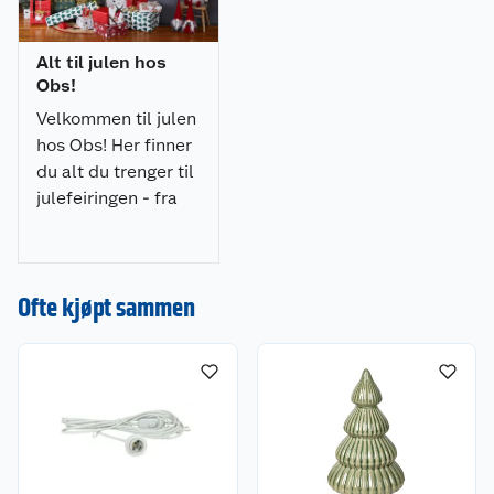
Alt til julen hos
Obs!
Velkommen til julen
hos Obs! Her finner
du alt du trenger til
julefeiringen - fra
julepynt og
julegaver til
dekorasjoner, lys og
Ofte kjøpt sammen
juletrær. Gjør
julehandelen enkel
og stressfri hos oss!