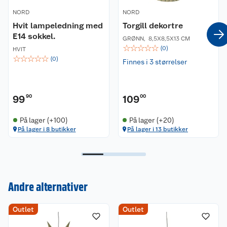
NORD
NORD
Hvit lampeledning med
Torgill dekortre
E14 sokkel.
GRØNN
,
8,5X8,5X13 CM
☆
☆
☆
☆
☆
(
0
)
HVIT
☆
☆
☆
☆
☆
(
0
)
Finnes i 3 størrelser
99
90
109
00
På lager (+100)
På lager (+20)
På lager i 8 butikker
På lager i 13 butikker
Andre alternativer
Kundeservice
Outlet
Outlet
Om oss
Kontakt oss