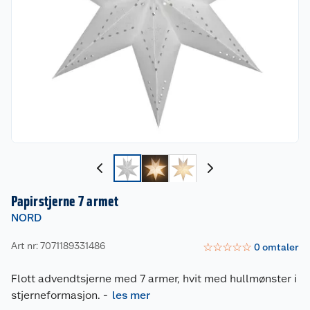
Papirstjerne 7 armet
NORD
Art nr: 7071189331486
☆
☆
☆
☆
☆
0
omtaler
Flott advendtsjerne med 7 armer, hvit med hullmønster i
stjerneformasjon.
-
les mer