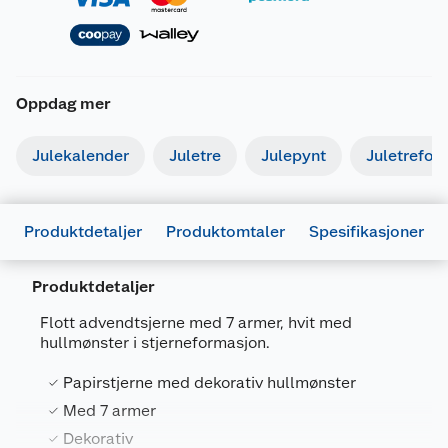
Oppdag mer
Julekalender
Juletre
Julepynt
Juletrefot
Produktdetaljer
Produktomtaler
Spesifikasjoner
Produktdetaljer
Generelt
Artikkelnummer
7071189331486
Flott advendtsjerne med 7 armer, hvit med
hullmønster i stjerneformasjon.
Leverandørens
COOP24-P45-
artikkelnummer
135
Papirstjerne med dekorativ hullmønster
Størrelse
DIA 40 CM
Med 7 armer
Dekorativ
Farge
HVIT