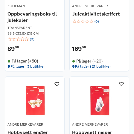
KOOPMAN
ANDRE MERKEVARER
Oppbevaringsboks til
Juleaktivitetskoffert
julekuler
☆
☆
☆
☆
☆
(
0
)
TRANSPARENT
,
33,5X33,5X17,5 CM
☆
☆
☆
☆
☆
(
0
)
89
90
169
00
Kundeservice
På lager (+50)
På lager (+20)
På lager i 3 butikker
På lager i 21 butikker
Om oss
Kontakt oss
Nyheter
Angre- og returrett
Våre butikker
Reklamasjon og garanti
Våre merkevarer
Ofte stilte spørsmål
ANDRE MERKEVARER
ANDRE MERKEVARER
Coop kjeder
Betalingsalternativer
Hobbysett engler
Hobbysett nisser