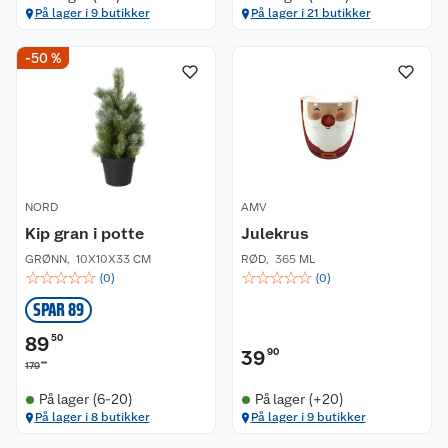
På lager i 9 butikker
På lager i 21 butikker
-50 %
NORD
AMV
Kip gran i potte
Julekrus
GRØNN
,
10X10X33 CM
RØD
,
365 ML
☆
☆
☆
☆
☆
☆
☆
☆
☆
☆
(
0
)
(
0
)
SPAR 89
89
50
39
90
00
179
På lager (6-20)
På lager (+20)
På lager i 8 butikker
På lager i 9 butikker