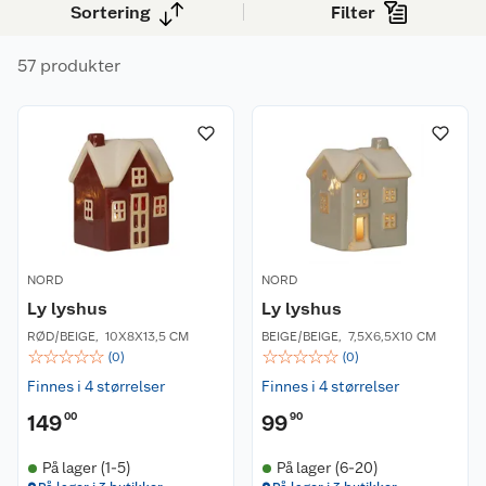
Sortering
Filter
mellom tradisjonelle motiver eller mer moderne
uttrykk, i ulike størrelser og materialer. Med
57 produkter
riktig pynt kan du enkelt tilpasse stilen til både
hjem, hytte og kontor.
NORD
NORD
Ly lyshus
Ly lyshus
RØD/BEIGE
,
10X8X13,5 CM
BEIGE/BEIGE
,
7,5X6,5X10 CM
☆
☆
☆
☆
☆
☆
☆
☆
☆
☆
(
0
)
(
0
)
Finnes i 4 størrelser
Finnes i 4 størrelser
149
00
99
90
På lager (1-5)
På lager (6-20)