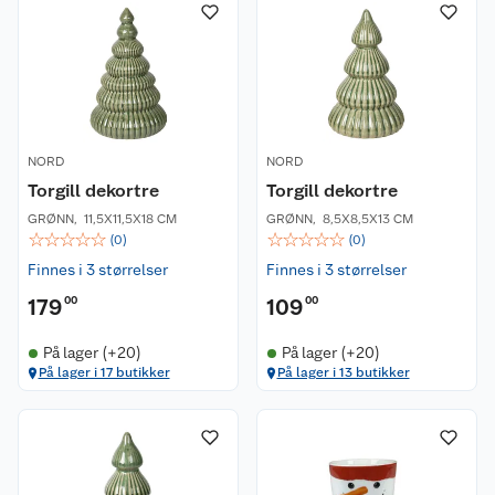
NORD
NORD
Torgill dekortre
Torgill dekortre
GRØNN
,
11,5X11,5X18 CM
GRØNN
,
8,5X8,5X13 CM
☆
☆
☆
☆
☆
☆
☆
☆
☆
☆
(
0
)
(
0
)
Finnes i 3 størrelser
Finnes i 3 størrelser
179
00
109
00
På lager (+20)
På lager (+20)
På lager i 17 butikker
På lager i 13 butikker