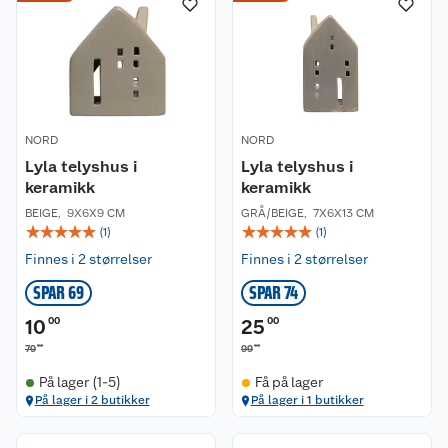
NORD
NORD
Lyla telyshus i
Lyla telyshus i
keramikk
keramikk
BEIGE
,
9X6X9 CM
GRÅ/BEIGE
,
7X6X13 CM
☆
☆
☆
☆
☆
☆
☆
☆
☆
☆
(
1
)
(
1
)
Finnes i 2 størrelser
Finnes i 2 størrelser
SPAR 69
SPAR 74
10
00
25
00
90
90
79
99
På lager (1-5)
Få på lager
På lager i 2 butikker
På lager i 1 butikker