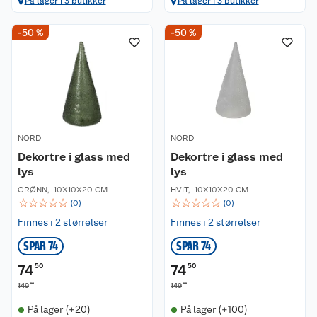
På lager i 3 butikker
På lager i 3 butikker
-50 %
-50 %
NORD
NORD
Dekortre i glass med
Dekortre i glass med
lys
lys
GRØNN
,
10X10X20 CM
HVIT
,
10X10X20 CM
☆
☆
☆
☆
☆
☆
☆
☆
☆
☆
(
0
)
(
0
)
Finnes i 2 størrelser
Finnes i 2 størrelser
SPAR 74
SPAR 74
74
50
74
50
00
00
149
149
På lager (+20)
På lager (+100)