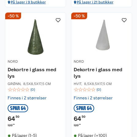
På lager i 9 butikker
På lager i 21 butikker
-50 %
-50 %
NORD
NORD
Dekortre i glass med
Dekortre i glass med
lys
lys
GRØNN
,
8,5X8,5X17,5 CM
HVIT
,
8,5X8,5X17,5 CM
☆
☆
☆
☆
☆
☆
☆
☆
☆
☆
(
0
)
(
0
)
Finnes i 2 størrelser
Finnes i 2 størrelser
SPAR 64
SPAR 64
64
50
64
50
00
00
129
129
På lager (1-5)
På lager (+100)