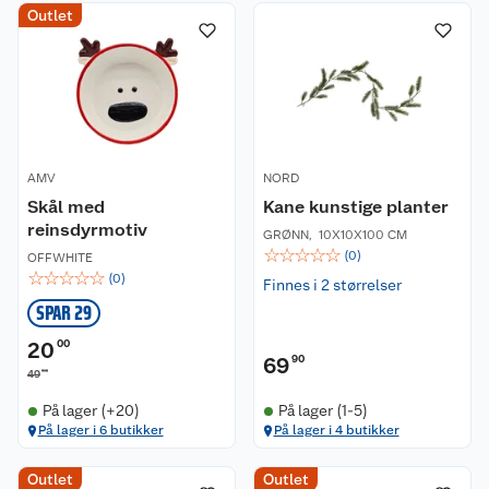
Outlet
AMV
NORD
Skål med
Kane kunstige planter
reinsdyrmotiv
GRØNN
,
10X10X100 CM
☆
☆
☆
☆
☆
(
0
)
OFFWHITE
☆
☆
☆
☆
☆
(
0
)
Finnes i 2 størrelser
SPAR 29
20
00
69
90
90
49
På lager (+20)
På lager (1-5)
På lager i 6 butikker
På lager i 4 butikker
Outlet
Outlet