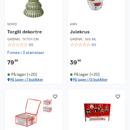
NORD
AMV
Torgill dekortre
Julekrus
GRØNN
,
7X7X11 CM
GRØNN
,
365 ML
☆
☆
☆
☆
☆
☆
☆
☆
☆
☆
(
0
)
(
0
)
Finnes i 3 størrelser
79
90
39
90
På lager (+20)
På lager (+20)
På lager i 7 butikker
På lager i 13 butikker