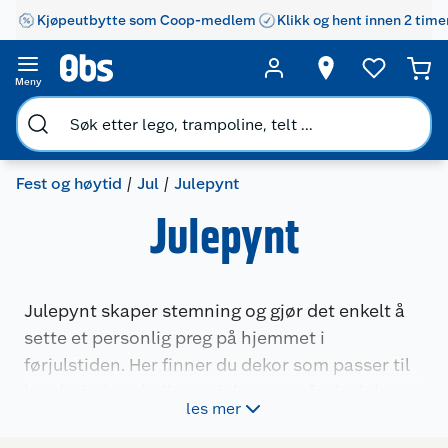
Kjøpeutbytte som Coop-medlem
Klikk og hent innen 2 time
Meny
Fest og høytid
Jul
Julepynt
Julepynt
Julepynt skaper stemning og gjør det enkelt å
sette et personlig preg på hjemmet i
førjulstiden. Her finner du dekor som passer til
bord, vinduer, hyller og juletreet – fra lyslykter
les mer
og figurer til kunstige trær, kranser og små
detaljer som gir ekstra julestemning. Velg