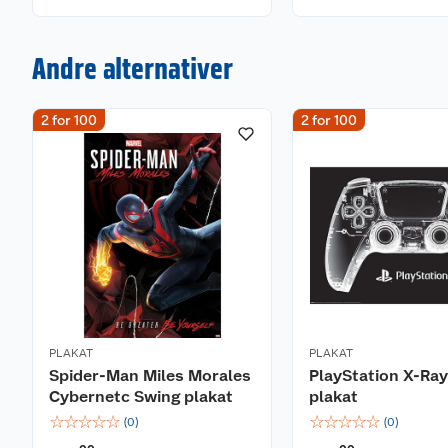
Andre alternativer
2 for 100
2 for 100
PLAKAT
PLAKAT
Spider-Man Miles Morales
PlayStation X-Ra
Cybernetc Swing plakat
plakat
☆
☆
☆
☆
☆
☆
☆
☆
☆
☆
(
0
)
(
0
)