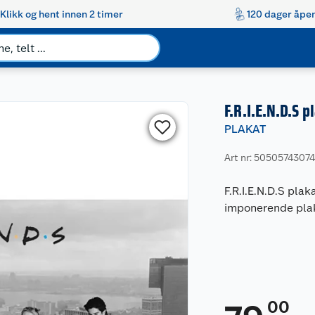
Klikk og hent innen 2 timer
120 dager åpen
F.R.I.E.N.D.S p
PLAKAT
Art nr: 5050574307
F.R.I.E.N.D.S pla
imponerende plak
00