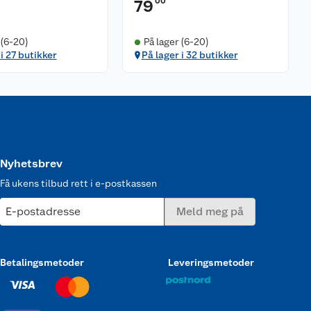
00
79
 (6-20)
På lager (6-20)
i 27 butikker
På lager i 32 butikker
Nyhetsbrev
Få ukens tilbud rett i e-postkassen
E-postadresse
Meld meg på
Betalingsmetoder
Leveringsmetoder