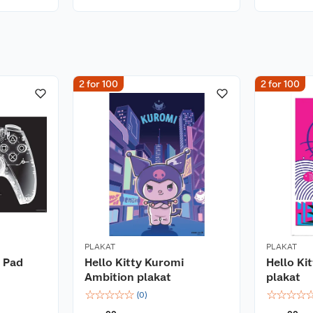
2 for 100
2 for 100
PLAKAT
PLAKAT
y Pad
Hello Kitty Kuromi
Hello Ki
Ambition plakat
plakat
☆
☆
☆
☆
☆
☆
☆
☆
☆
(
0
)