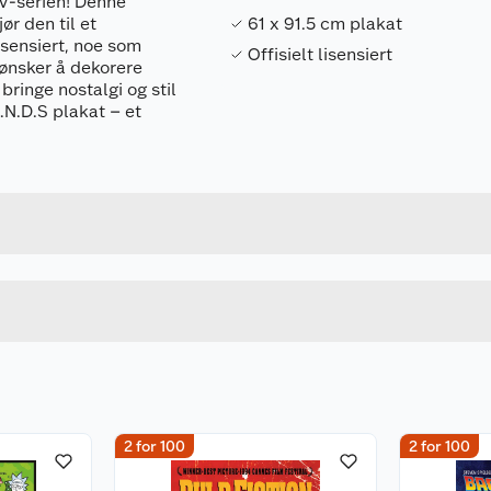
TV-serien! Denne
r den til et
61 x 91.5 cm plakat
lisensiert, noe som
Offisielt lisensiert
 ønsker å dekorere
bringe nostalgi og stil
.N.D.S plakat – et
Forpakningsmål
5050574307420
Bruttovekt
5050574307420
Høyde
Lengde
Bredde
2 for 100
2 for 100