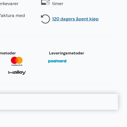
erkevarer
timer
 faktura med
120 dagers åpent kjøp
smetoder
Leveringsmetoder