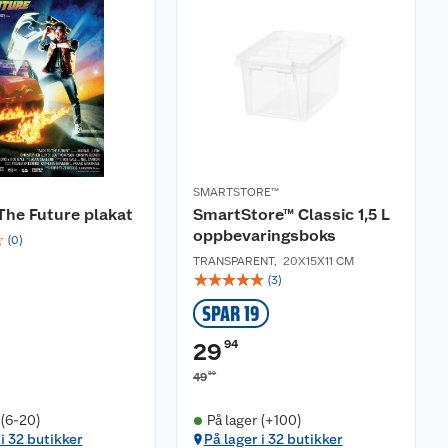
SMARTSTORE™
The Future plakat
SmartStore™ Classic 1,5 L
oppbevaringsboks
☆
(
0
)
TRANSPARENT
,
20X15X11 CM
☆
☆
☆
☆
☆
(
3
)
SPAR 19
94
29
90
49
 (6-20)
På lager (+100)
 i 32 butikker
På lager i 32 butikker