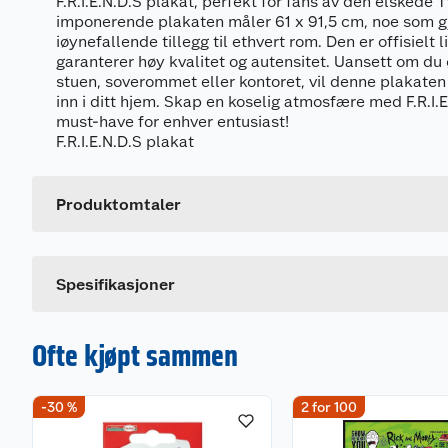
F.R.I.E.N.D.S plakat, perfekt for fans av den elskede 
imponerende plakaten måler 61 x 91,5 cm, noe som gjø
iøynefallende tillegg til ethvert rom. Den er offisielt 
garanterer høy kvalitet og autensitet. Uansett om du
stuen, soverommet eller kontoret, vil denne plakaten 
inn i ditt hjem. Skap en koselig atmosfære med F.R.I.E
must-have for enhver entusiast!
Generelt
F.R.I.E.N.D.S plakat
Artikkelnummer
Leverandørens artikkelnummer
Produktomtaler
Spesifikasjoner
Ofte kjøpt sammen
-30 %
2 for 100