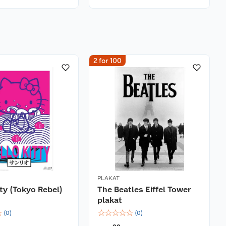
2 for 100
PLAKAT
tty (Tokyo Rebel)
The Beatles Eiffel Tower
plakat
☆
☆
☆
☆
☆
☆
(
0
)
(
0
)