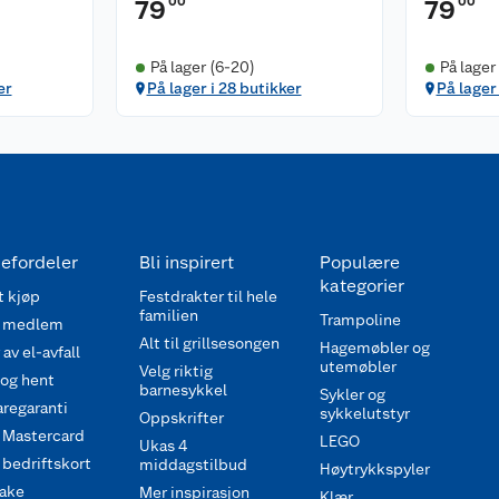
00
00
79
79
På lager (6-20)
På lager
er
På lager i 28 butikker
På lager 
efordeler
Bli inspirert
Populære
kategorier
 kjøp
Festdrakter til hele
familien
Trampoline
 medlem
Alt til grillsesongen
Hagemøbler og
av el-avfall
utemøbler
Velg riktig
 og hent
barnesykkel
Sykler og
regaranti
sykkelutstyr
Oppskrifter
 Mastercard
LEGO
Ukas 4
bedriftskort
middagstilbud
Høytrykkspyler
ake
Mer inspirasjon
Klær