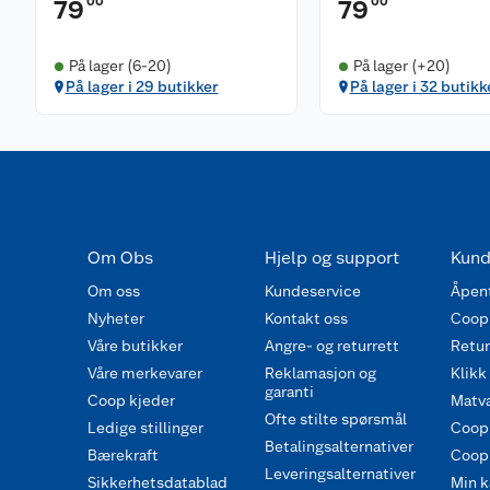
00
00
79
79
På lager (6-20)
På lager (+20)
På lager i 29 butikker
På lager i 32 butikk
Om Obs
Hjelp og support
Kund
Om oss
Kundeservice
Åpent
Nyheter
Kontakt oss
Coop
Våre butikker
Angre- og returrett
Retur 
Våre merkevarer
Reklamasjon og
Klikk
garanti
Coop kjeder
Matva
Ofte stilte spørsmål
Ledige stillinger
Coop
Betalingsalternativer
Bærekraft
Coop 
Leveringsalternativer
Sikkerhetsdatablad
Min k