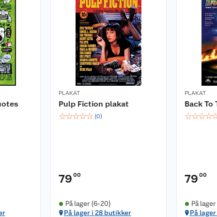
PLAKAT
PLAKAT
uotes
Pulp Fiction plakat
Back To 
☆
☆
☆
☆
☆
☆
☆
☆
☆
(
0
)
00
00
79
79
På lager (6-20)
På lager
er
På lager i 28 butikker
På lager