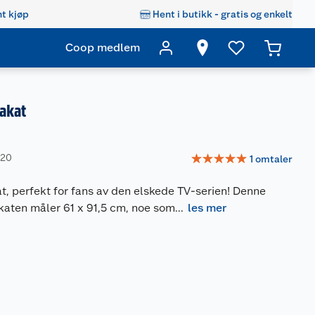
t kjøp
Hent i butikk - gratis og enkelt
Coop medlem
lakat
☆
☆
☆
☆
☆
420
1
omtaler
kat, perfekt for fans av den elskede TV-serien! Denne
aten måler 61 x 91,5 cm, noe som
...
les mer