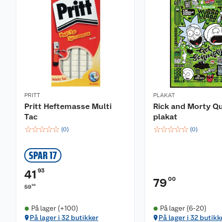
PRITT
PLAKAT
Pritt Heftemasse Multi
Rick and Morty Q
Tac
plakat
☆
☆
☆
☆
☆
☆
☆
☆
☆
☆
(
0
)
(
0
)
SPAR 17
93
41
00
79
90
59
På lager (+100)
På lager (6-20)
På lager i 32 butikker
På lager i 32 butikk