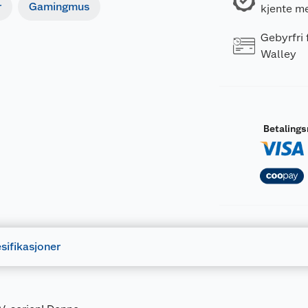
r
Gamingmus
kjente m
Gebyrfri
Walley
Betaling
sifikasjoner