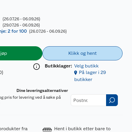
-
(26.07.26 - 06.09.26)
-
(29.07.26 - 06.09.26)
e: 2 for 100
(26.07.26 - 06.09.26)
jøp
Klikk og hent
Butikklager:
Velg butikk
0)
På lager i 29
butikker
Dine leveringsalternativer
og pris for levering ved å søke på
r
produkter fra
Hent i butikk etter bare to