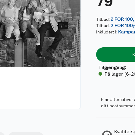
79
2 FOR 100,
Tilbud:
2 FOR 100,
Tilbud:
Kampanj
Inkludert i:
K
Tilgjengelig
:
På lager (6-2
Finn alternativer 
ditt postnumme
Kvalitets