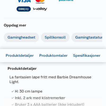
Oppdag mer
Gamingheadset
Spillkonsoll
Gamingtastatur
Produktdetaljer
Produktomtaler
Spesifikasjoner
Produktdetaljer
La fantasien løpe fritt med Barbie Dreamhouse
Light.
Generelt
H: 30 cm lampe
Artikkelnummer
5056577714098
Inkl. 2 ark med klistremerker
Bruker 3 x AAA batterier (ikke inkludert)
Leverandørens artikkelnummer
872115