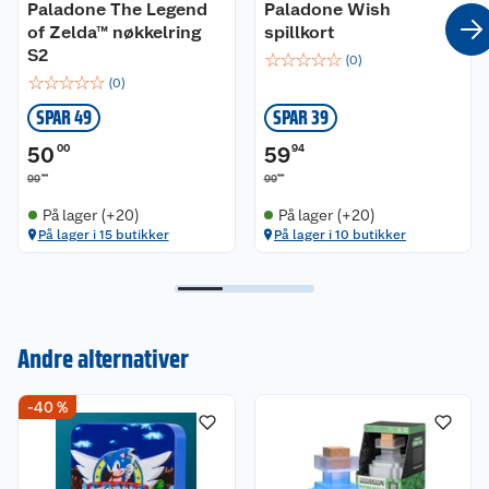
Paladone The Legend
Paladone Wish
of Zelda™ nøkkelring
spillkort
S2
☆
☆
☆
☆
☆
(
0
)
☆
☆
☆
☆
☆
(
0
)
SPAR 49
SPAR 39
50
00
59
94
90
90
99
99
På lager (+20)
På lager (+20)
På lager i 15 butikker
På lager i 10 butikker
Andre alternativer
Kundeservice
-40 %
Om oss
Kontakt oss
Nyheter
Angre- og returrett