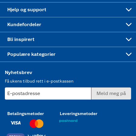
Leveringstid
Coop bedriftskort
Oppskrifter
Høytrykkspyler
Hjelp og support
Min kake
Ukas 4 middagstilbud
Klær
Kundefordeler
Mer inspirasjon
Symaskin
Bli inspirert
Joggesko dame
Populære kategorier
Nyhetsbrev
Få ukens tilbud rett i e-postkassen
E-postadresse
Meld meg på
Betalingsmetoder
Leveringsmetoder