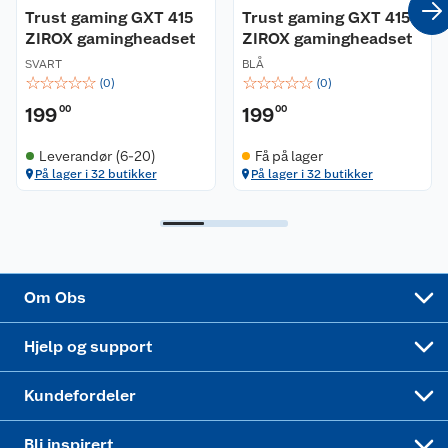
Trust gaming GXT 415
Trust gaming GXT 415
ZIROX gamingheadset
ZIROX gamingheadset
Ledige stillinger
Leveringsalternativer
Åpent kjøp
SVART
BLÅ
☆
☆
☆
☆
☆
☆
☆
☆
☆
☆
(
0
)
(
0
)
Bærekraft
Pakkesporing
Coop medlem
199
00
199
00
Sikkerhetsdatablad
Sikkerhetsdatablad
Retur av el-avfall
Trampoline
Leverandør (6-20)
Få på lager
På lager i 32 butikker
På lager i 32 butikker
Samvirkelag
Kjøpsvilkår
Klikk og hent
Festdrakter til hele familien
Hagemøbler og utemøbler
Virksomheten
Personvern
Matvaregaranti
Alt til grillsesongen
Sykler og sykkelutstyr
Sponsorvirksomhet
Cookies
Coop Mastercard
Velg riktig barnesykkel
LEGO
Om Obs
Leveringstid
Coop bedriftskort
Oppskrifter
Høytrykkspyler
Hjelp og support
Min kake
Ukas 4 middagstilbud
Klær
Kundefordeler
Mer inspirasjon
Symaskin
Bli inspirert