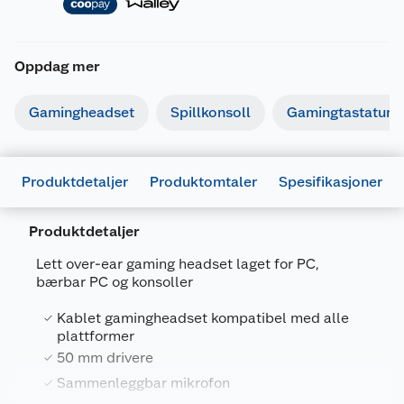
Oppdag mer
Gamingheadset
Spillkonsoll
Gamingtastatur
Produktdetaljer
Produktomtaler
Spesifikasjoner
Produktdetaljer
Lett over-ear gaming headset laget for PC,
bærbar PC og konsoller
Generelt
Artikkelnummer
8713439251470
Kablet gamingheadset kompatibel med alle
plattformer
Leverandørens artikkelnummer
E10325
50 mm drivere
Farge
HVIT
Sammenleggbar mikrofon
Forpakningsmål