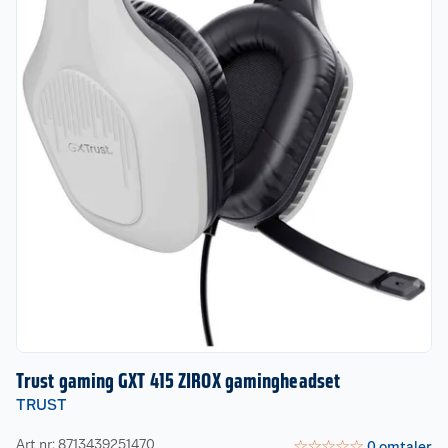
Trust gaming GXT 415 ZIROX gamingheadset
TRUST
Art nr: 8713439251470
☆
☆
☆
☆
☆
0
omtaler