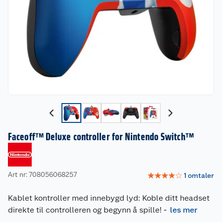
Faceoff™ Deluxe controller for Nintendo Switch™
Art nr: 708056068257
☆
☆
☆
☆
☆
1
omtaler
Kablet kontroller med innebygd lyd: Koble ditt headset
direkte til controlleren og begynn å spille!
-
les mer