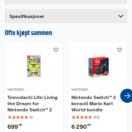
Lengde
7 cm
Bredde
15.6 cm
Spesifikasjoner
Ofte kjøpt sammen
NINTENDO
NINTENDO
Tomodachi Life: Living
Nintendo Switch™ 2
the Dream for
konsoll Mario Kart
Nintendo Switch™ 2
World bundle
☆
☆
☆
☆
☆
☆
☆
☆
☆
☆
(
1
)
(
33
)
699
00
6 290
00