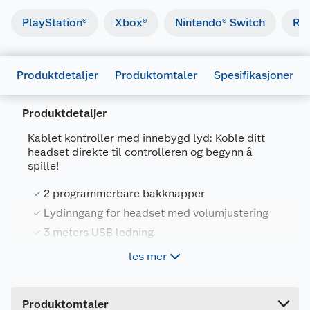
PlayStation®
Xbox®
Nintendo® Switch
Ret
Produktdetaljer
Produktomtaler
Spesifikasjoner
Produktdetaljer
Kablet kontroller med innebygd lyd: Koble ditt
headset direkte til controlleren og begynn å
spille!
Generelt
2 programmerbare bakknapper
Artikkelnummer
708056068257
Lydinngang for headset med volumjustering
Leverandørens artikkelnummer
E10498
3 meters USB ledning
Forpakningsmål
Offisielt lisensiert av Nintendo
les mer
Bruttovekt
0.4 kg
Høyde
13.8 cm
Produktomtaler