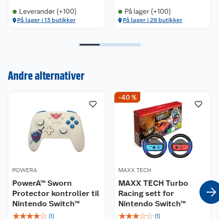
Leverandør (+100)
På lager (+100)
På lager i 13 butikker
På lager i 29 butikker
Andre alternativer
Kundeservice
-40 %
Om oss
Kontakt oss
Nyheter
Angre- og returrett
Våre butikker
Reklamasjon og garanti
POWERA
MAXX TECH
Våre merkevarer
Ofte stilte spørsmål
PowerA™ Sworn
MAXX TECH Turbo
Protector kontroller til
Racing sett for
Coop kjeder
Betalingsalternativer
Nintendo Switch™
Nintendo Switch™
☆
☆
☆
☆
☆
☆
☆
☆
☆
☆
(
1
)
(
1
)