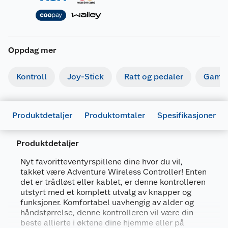
Oppdag mer
Kontroll
Joy-Stick
Ratt og pedaler
Gamin
Produktdetaljer
Produktomtaler
Spesifikasjoner
Produktdetaljer
Nyt favoritteventyrspillene dine hvor du vil,
takket være Adventure Wireless Controller! Enten
Generelt
det er trådløst eller kablet, er denne kontrolleren
Artikkelnummer
3760352735322
utstyrt med et komplett utvalg av knapper og
funksjoner. Komfortabel uavhengig av alder og
Leverandørens artikkelnummer
E10014
håndstørrelse, denne kontrolleren vil være din
Farge
LYS BLÅ
beste allierte i øktene dine hjemme eller på