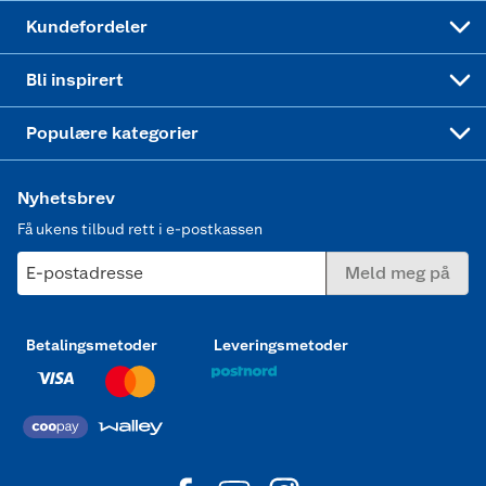
Min kake
Ukas 4 middagstilbud
Klær
Kundefordeler
Mer inspirasjon
Symaskin
Bli inspirert
Joggesko dame
Populære kategorier
Nyhetsbrev
Få ukens tilbud rett i e-postkassen
E-postadresse
Meld meg på
Betalingsmetoder
Leveringsmetoder