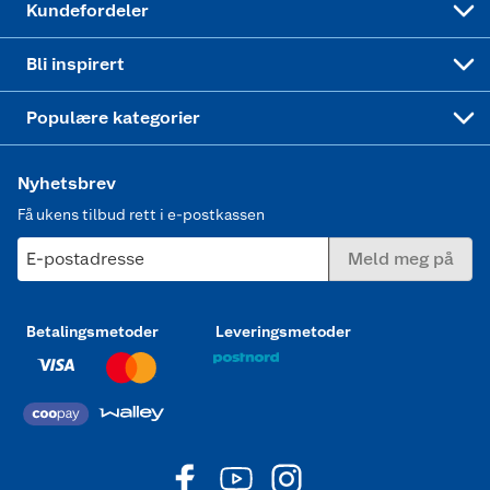
Kundefordeler
Mer inspirasjon
Symaskin
Bli inspirert
Joggesko dame
Populære kategorier
Nyhetsbrev
Få ukens tilbud rett i e-postkassen
E-postadresse
Meld meg på
Betalingsmetoder
Leveringsmetoder