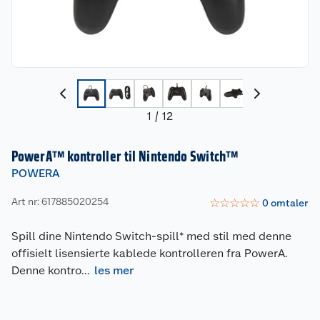
1
/
12
PowerA™ kontroller til Nintendo Switch™
POWERA
Art nr: 617885020254
☆
☆
☆
☆
☆
0
omtaler
Spill dine Nintendo Switch-spill* med stil med denne
offisielt lisensierte kablede kontrolleren fra PowerA.
Denne kontro
...
les mer