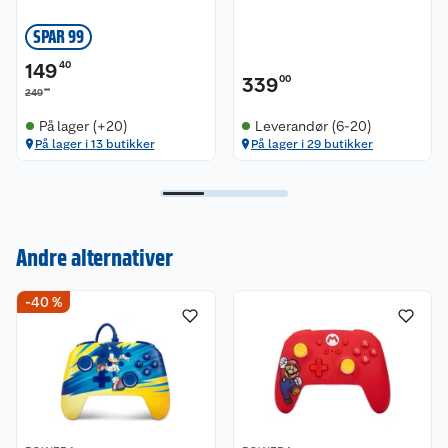
SPAR 99
149
40
339
00
00
249
På lager (+20)
Leverandør (6-20)
På lager i 13 butikker
På lager i 29 butikker
Andre alternativer
Kundeservice
-40 %
Om oss
Kontakt oss
Nyheter
Angre- og returrett
Våre butikker
Reklamasjon og garanti