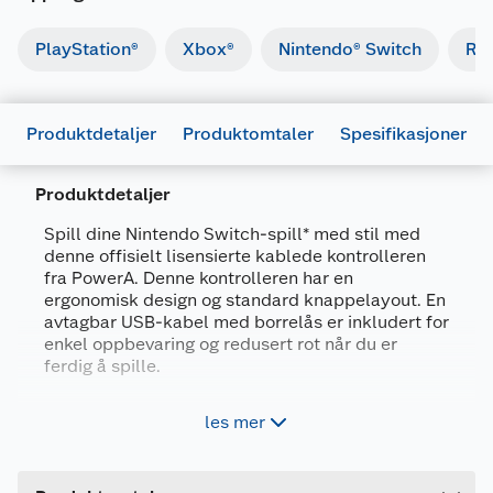
PlayStation®
Xbox®
Nintendo® Switch
Ret
Produktdetaljer
Produktomtaler
Spesifikasjoner
Produktdetaljer
Spill dine Nintendo Switch-spill* med stil med
denne offisielt lisensierte kablede kontrolleren
Generelt
fra PowerA. Denne kontrolleren har en
Artikkelnummer
617885020254
ergonomisk design og standard knappelayout. En
avtagbar USB-kabel med borrelås er inkludert for
Leverandørens artikkelnummer
E10033
enkel oppbevaring og redusert rot når du er
Farge
SVART
ferdig å spille.
Forpakningsmål
Kablet kontroller for Nintendo Switch™
les mer
Bruttovekt
0.35 kg
Komfortabel for lange spilleøkter
Offisielt lisensiert for Nintendo Switch
Høyde
6.5 cm