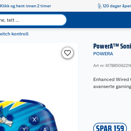
Klikk og hent innen 2 timer
120 dager åpen
itch kontroll
PowerA™ Sonic
POWERA
Art nr: 61788506221
Enhanced Wired C
avanserte gaming
SPAR 159