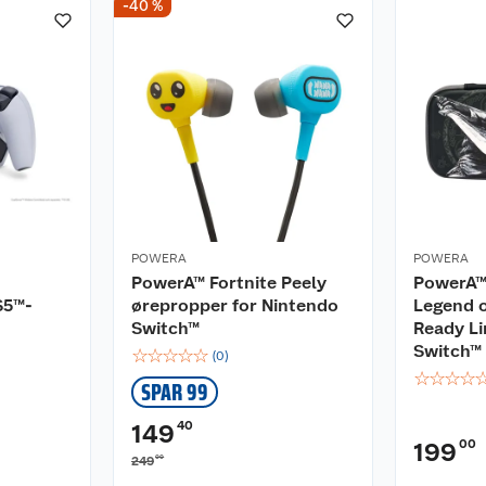
-40 %
POWERA
POWERA
PowerA™ Fortnite Peely
PowerA™
S5™-
ørepropper for Nintendo
Legend o
Switch™
Ready Li
Switch™
☆
☆
☆
☆
☆
(
0
)
☆
☆
☆
☆
SPAR 99
40
149
00
199
00
249