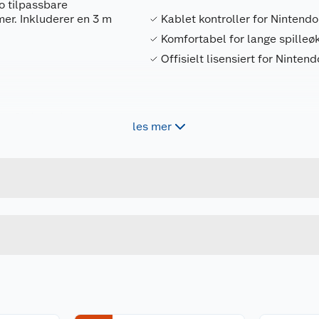
o tilpassbare
er. Inkluderer en 3 m
Kablet kontroller for Nintend
Komfortabel for lange spilleø
Offisielt lisensiert for Ninten
ndo Switch Lite
les mer
Forpakningsmål
617885062216
Bruttovekt
 rumble, IR,
 med Joy-Con-spill.
E10032
Høyde
Lengde
u kjøper produktet får du invitasjon til å gi en omtale.
Bredde