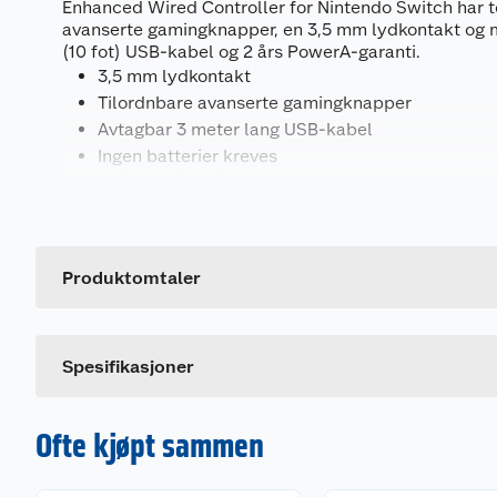
Enhanced Wired Controller for Nintendo Switch har t
avanserte gamingknapper, en 3,5 mm lydkontakt og m
(10 fot) USB-kabel og 2 års PowerA-garanti.
3,5 mm lydkontakt
Tilordnbare avanserte gamingknapper
Avtagbar 3 meter lang USB-kabel
Ingen batterier kreves
Offisielt lisensiert for Nintendo Switch og Ninte
Generelt
To års begrenset garanti
Artikkelnummer
*Kun til bruk når bryteren er i dokken. Støtter ikke HD
bevegelseskontroller eller amiibo NFC. Ikke for bruk
Leverandørens artikkelnummer
Produktomtaler
Fullpakket med funksjoner
Dette produktet har ikke fått noen omtale ennå. Hvis d
Tilordnbare avanserte gamingknapper
Spesifikasjoner
Overlegen ergonomisk komfort
Skjermbildeknapp
3,5 mm stereolydkontakt
Ofte kjøpt sammen
Høy ytelse
Avtagbar 3 meter lang USB-kabel