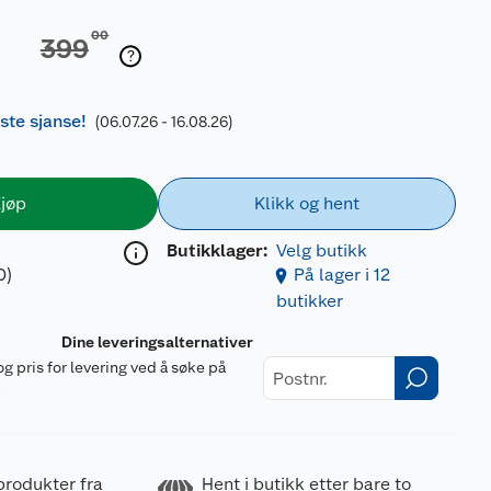
00
399
iste sjanse!
(06.07.26 - 16.08.26)
jøp
Klikk og hent
Butikklager:
Velg butikk
0)
På lager i 12
butikker
Dine leveringsalternativer
og pris for levering ved å søke på
r
produkter fra
Hent i butikk etter bare to