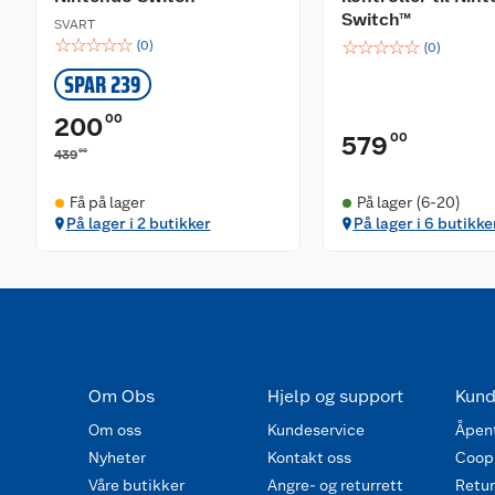
Switch™
SVART
☆
☆
☆
☆
☆
☆
☆
☆
☆
☆
(
0
)
(
0
)
SPAR 239
00
200
00
579
00
439
Få på lager
På lager (6-20)
På lager i 2 butikker
På lager i 6 butikke
Om Obs
Hjelp og support
Kund
Om oss
Kundeservice
Åpent
Nyheter
Kontakt oss
Coop
Våre butikker
Angre- og returrett
Retur 