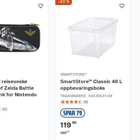
-40 %
SMARTSTORE™
 reiseveske
SmartStore™ Classic 46 L
f Zelda Battle
oppbevaringsboks
nk for Nintendo
TRANSPARENT
,
59X39X31 CM
☆
☆
☆
☆
☆
(
9
)
☆
(
0
)
SPAR 79
40
119
00
199