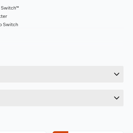
o Switch™
kter
do Switch
0.265 kg
6.65 cm
16.5 cm
16 cm