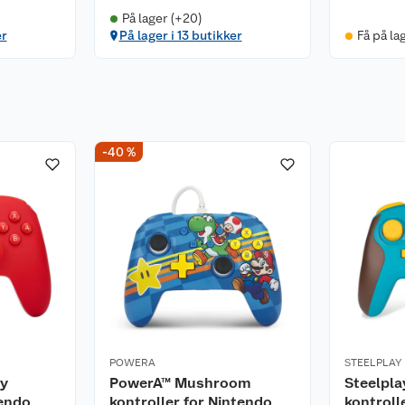
På lager (+20)
er
På lager i 13 butikker
Få på la
-40 %
POWERA
STEELPLAY
oy
PowerA™ Mushroom
Steelpla
tendo
kontroller for Nintendo
kontroll