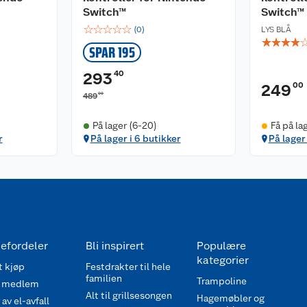
Switch™
Switch™
☆
☆
☆
☆
☆
(
0
)
LYS BLÅ
☆
☆
☆
☆
SPAR 195
40
293
00
249
00
489
På lager (6-20)
Få på la
r
På lager i 6 butikker
På lager
efordeler
Bli inspirert
Populære
kategorier
 kjøp
Festdrakter til hele
familien
Trampoline
 medlem
Alt til grillsesongen
Hagemøbler og
av el-avfall