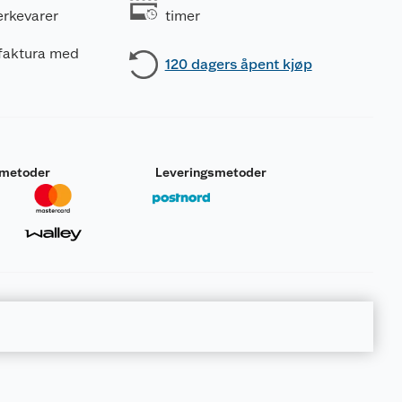
erkevarer
timer
 faktura med
120 dagers åpent kjøp
smetoder
Leveringsmetoder