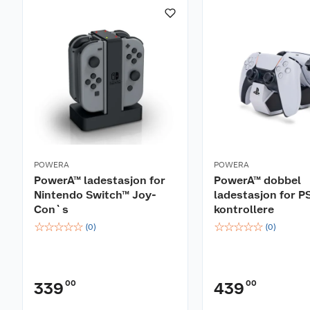
Jevne antifriksjonsringer
Presist innstilte analoge fingerspaker
Ikonisk og morsom fargerik design
POWERA
POWERA
PowerA™ ladestasjon for
PowerA™ dobbel
Nintendo Switch™ Joy-
ladestasjon for P
Con`s
kontrollere
☆
☆
☆
☆
☆
☆
☆
☆
☆
☆
(
0
)
(
0
)
00
00
339
439