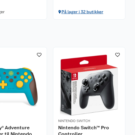
ger
På lager i 32 butikker
NINTENDO SWITCH
y® Adventure
Nintendo Switch™ Pro
er til Nintendo
Controller