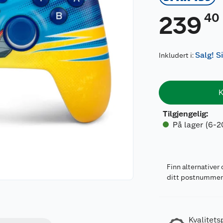
40
239
Salg! S
Inkludert i:
K
Tilgjengelig
:
På lager (6-2
Finn alternativer 
ditt postnumme
Kvalitets