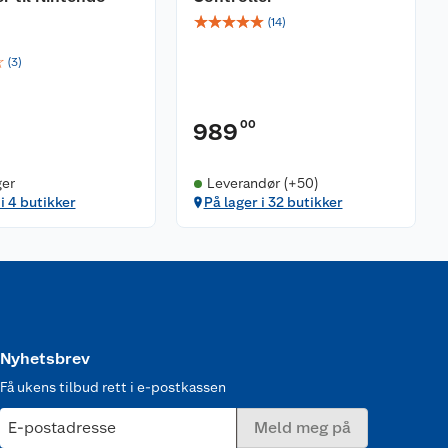
☆
☆
☆
☆
☆
(
14
)
☆
(
3
)
00
989
ger
Leverandør (+50)
 i 4 butikker
På lager i 32 butikker
Nyhetsbrev
Få ukens tilbud rett i e-postkassen
E-postadresse
Meld meg på