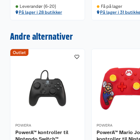
Leverandør (6-20)
Få på lager
På lager i 28 butikker
På lager i 31 butikk
Andre alternativer
Outlet
POWERA
POWERA
PowerA™ kontroller til
PowerA™ Mario J
Nintendo Switch™
kontroller til Nin