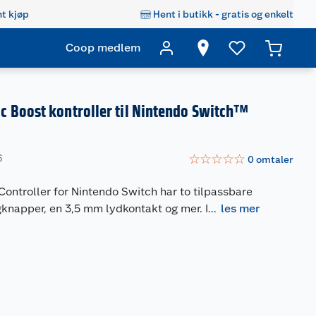
t kjøp
Hent i butikk - gratis og enkelt
Coop medlem
 Boost kontroller til Nintendo Switch™
☆
☆
☆
☆
☆
6
0
omtaler
ontroller for Nintendo Switch har to tilpassbare
knapper, en 3,5 mm lydkontakt og mer. I
...
les mer