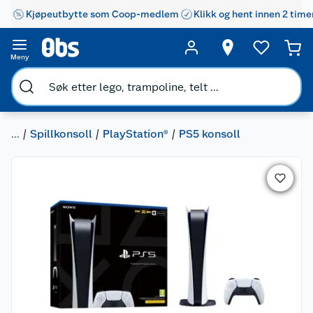
Kjøpeutbytte som Coop-medlem
Klikk og hent innen 2 time
Meny
...
Spillkonsoll
PlayStation®
PS5 konsoll