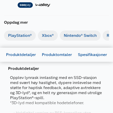
Oppdag mer
PlayStation®
Xbox®
Nintendo® Switch
Ret
Produktdetaljer
Produktomtaler
Spesifikasjoner
Produktdetaljer
Opplev lynrask innlasting med en SSD-stasjon
med svært høy hastighet, dypere innlevelse med
støtte for haptisk feedback, adaptive avtrekkere
Generelt
og 3D-lyd*, og en helt ny generasjon med utrolige
PlayStation®-spill.
Artikkelnummer
711719425595
*3D-lyd med kompatible hodetelefoner.
Leverandørens artikkelnummer
9425595
Heldigital versjon av PS5-konsollen uten