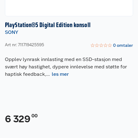
PlayStation®5 Digital Edition konsoll
SONY
Art nr: 711719425595
☆
☆
☆
☆
☆
0
omtaler
Opplev lynrask innlasting med en SSD-stasjon med
svært høy hastighet, dypere innlevelse med støtte for
haptisk feedback,
...
les mer
00
6 329