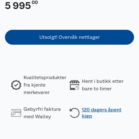
00
5 995
Utsolgt! Overvåk nettlager
Kvalitetsprodukter
Hent i butikk etter
fra kjente
bare to timer
merkevarer
Gebyrfri faktura
120 dagers åpent
kjøp
med Walley