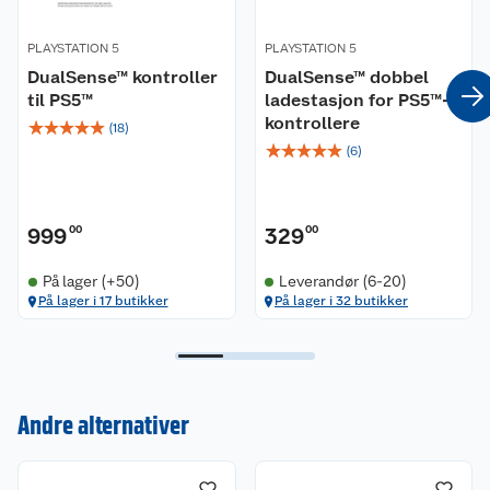
PLAYSTATION 5
PLAYSTATION 5
DualSense™ kontroller
DualSense™ dobbel
til PS5™
ladestasjon for PS5™-
kontrollere
☆
☆
☆
☆
☆
(
18
)
☆
☆
☆
☆
☆
(
6
)
999
00
329
00
På lager (+50)
Leverandør (6-20)
På lager i 17 butikker
På lager i 32 butikker
Kundeservice
Andre alternativer
Om oss
Kontakt oss
Nyheter
Angre- og returrett