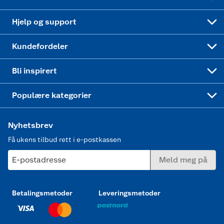
Leveringstid
Coop bedriftskort
Oppskrifter
Høytrykkspyler
Hjelp og support
Min kake
Ukas 4 middagstilbud
Klær
Kundefordeler
Mer inspirasjon
Symaskin
Bli inspirert
Joggesko dame
Populære kategorier
Nyhetsbrev
Få ukens tilbud rett i e-postkassen
E-postadresse
Meld meg på
Betalingsmetoder
Leveringsmetoder