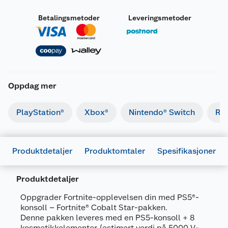
Betalingsmetoder
Leveringsmetoder
Oppdag mer
PlayStation®
Xbox®
Nintendo® Switch
Ret
Produktdetaljer
Produktomtaler
Spesifikasjoner
Produktdetaljer
Oppgrader Fortnite-opplevelsen din med PS5®-
konsoll – Fortnite® Cobalt Star-pakken.
Denne pakken leveres med en PS5-konsoll + 8
Generelt
kosmetikkelementer (estimert verdi på 5000 V-