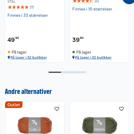
☆
☆
☆
☆
☆
(
2
)
STÅL
☆
☆
☆
☆
☆
(
7
)
Finnes i 10 størrelser
Finnes i 33 størrelser
49
90
39
90
På lager
På lager
På lager i 32 butikker
På lager i 32 butikker
Andre alternativer
Kundeservice
Outlet
Om oss
Kontakt oss
Nyheter
Angre- og returrett