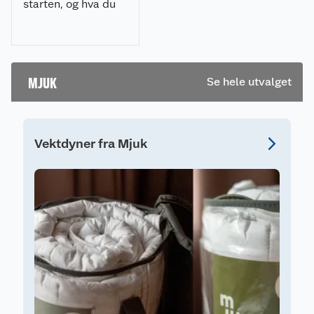
starten, og hva du
bør begynne med.
Ekspertenes tips til
strikking.
MJUK
Se hele utvalget
Vektdyner fra Mjuk
H
F