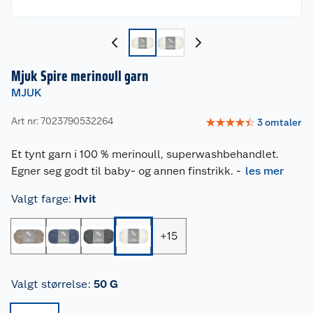
Mjuk Spire merinoull garn
MJUK
Art nr: 7023790532264
☆
☆
☆
☆
☆
3
omtaler
Et tynt garn i 100 % merinoull, superwashbehandlet.
Egner seg godt til baby- og annen finstrikk.
-
les mer
Valgt farge
:
Hvit
+
15
Valgt størrelse
:
50 G