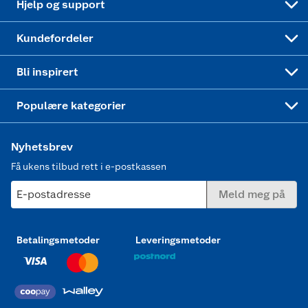
Hjelp og support
Min kake
Ukas 4 middagstilbud
Klær
Kundefordeler
Mer inspirasjon
Symaskin
Bli inspirert
Joggesko dame
Populære kategorier
Nyhetsbrev
Få ukens tilbud rett i e-postkassen
E-postadresse
Meld meg på
Betalingsmetoder
Leveringsmetoder