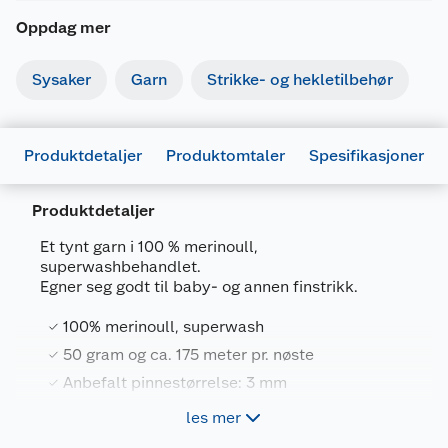
Oppdag mer
Sysaker
Garn
Strikke- og hekletilbehør
Produktdetaljer
Produktomtaler
Spesifikasjoner
Produktdetaljer
Generelt
Et tynt garn i 100 % merinoull,
Artikkelnummer
7023790532264
superwashbehandlet.
Egner seg godt til baby- og annen finstrikk.
Leverandørens artikkelnummer
804-403
100% merinoull, superwash
Størrelse
50 G
50 gram og ca. 175 meter pr. nøste
Farge
HVIT
Anbefalt pinnestørrelse: 3 mm
Forpakningsmål
Velegnet til baby- og finstrikk
les mer
Bruttovekt
0.05 kg