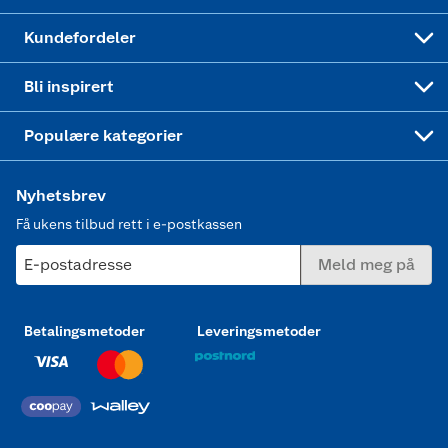
Min kake
Ukas 4 middagstilbud
Klær
Kundefordeler
Mer inspirasjon
Symaskin
Bli inspirert
Joggesko dame
Populære kategorier
Nyhetsbrev
Få ukens tilbud rett i e-postkassen
E-postadresse
Meld meg på
Betalingsmetoder
Leveringsmetoder