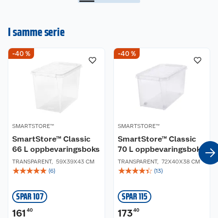
I samme serie
-40 %
-40 %
SMARTSTORE™
SMARTSTORE™
SmartStore™ Classic
SmartStore™ Classic
66 L oppbevaringsboks
70 L oppbevaringsboks
TRANSPARENT
,
59X39X43 CM
TRANSPARENT
,
72X40X38 CM
☆
☆
☆
☆
☆
☆
☆
☆
☆
☆
(
6
)
(
13
)
SPAR 107
SPAR 115
161
40
173
40