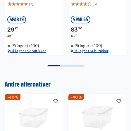
☆
☆
☆
☆
☆
☆
☆
☆
☆
☆
(
3
)
(
6
)
SPAR 19
SPAR 55
29
94
83
40
90
00
49
139
På lager (+100)
På lager (+100)
På lager i 32 butikker
På lager i 31 butikker
Andre alternativer
Kundeservice
-40 %
-40 %
Om oss
Kontakt oss
Nyheter
Angre- og returrett
Våre butikker
Reklamasjon og garanti