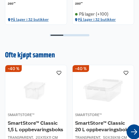
00
00
269
289
På lager (+100)
På lager i 32 butikker
På lager i 32 butikker
Ofte kjøpt sammen
-40 %
-40 %
SMARTSTORE™
SMARTSTORE™
SmartStore™ Classic
SmartStore™ Classic
1,5 L oppbevaringsboks
20 L oppbevaringsboks
TRANSPARENT
,
20X15X11 CM
TRANSPARENT
,
50X39X18 CM