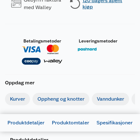
120 dagers åpent
kjøp
med Walley
Betalingsmetoder
Leveringsmetoder
Oppdag mer
Kurver
Oppheng og knotter
Vanndunker
O
Produktdetaljer
Produktomtaler
Spesifikasjoner
Produktdetaljer