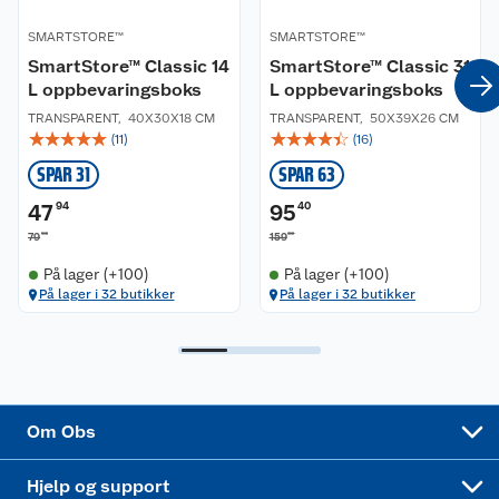
SMARTSTORE™
SMARTSTORE™
Våre merkevarer
Ofte stilte spørsmål
SmartStore™ Classic 14
SmartStore™ Classic 31
L oppbevaringsboks
L oppbevaringsboks
Coop kjeder
Betalingsalternativer
TRANSPARENT
,
40X30X18 CM
TRANSPARENT
,
50X39X26 CM
☆
☆
☆
☆
☆
☆
☆
☆
☆
☆
(
11
)
(
16
)
Ledige stillinger
Leveringsalternativer
Åpent kjøp
SPAR 31
SPAR 63
Bærekraft
Pakkesporing
Coop medlem
47
94
95
40
90
00
79
159
Sikkerhetsdatablad
Sikkerhetsdatablad
Retur av el-avfall
Trampoline
På lager (+100)
På lager (+100)
På lager i 32 butikker
På lager i 32 butikker
Samvirkelag
Kjøpsvilkår
Klikk og hent
Festdrakter til hele familien
Hagemøbler og utemøbler
Virksomheten
Personvern
Matvaregaranti
Alt til grillsesongen
Sykler og sykkelutstyr
Sponsorvirksomhet
Cookies
Coop Mastercard
Velg riktig barnesykkel
LEGO
Om Obs
Leveringstid
Coop bedriftskort
Oppskrifter
Høytrykkspyler
Hjelp og support