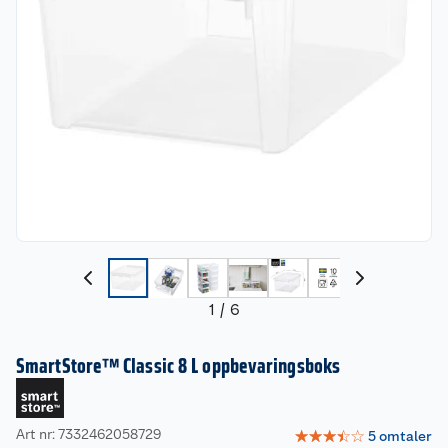
1
/
6
SmartStore™ Classic 8 L oppbevaringsboks
Art nr: 7332462058729
☆
☆
☆
☆
☆
5
omtaler