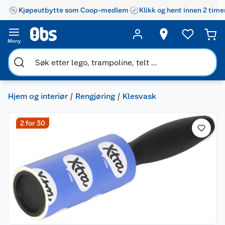
Kjøpeutbytte som Coop-medlem
Klikk og hent innen 2 time
Meny
Hjem og interiør
Rengjøring
Klesvask
2 for 30