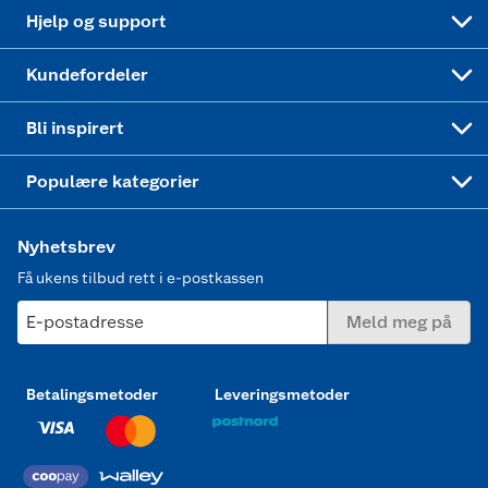
Leveringstid
Coop bedriftskort
Oppskrifter
Høytrykkspyler
Hjelp og support
Min kake
Ukas 4 middagstilbud
Klær
Kundefordeler
Mer inspirasjon
Symaskin
Bli inspirert
Joggesko dame
Populære kategorier
Nyhetsbrev
Få ukens tilbud rett i e-postkassen
E-postadresse
Meld meg på
Betalingsmetoder
Leveringsmetoder