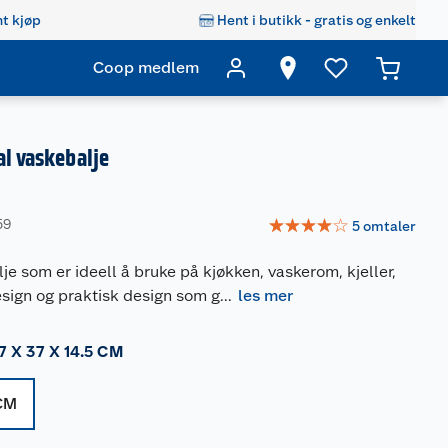
t kjøp
Hent i butikk - gratis og enkelt
Coop medlem
al vaskebalje
☆
☆
☆
☆
☆
59
5
omtaler
je som er ideell å bruke på kjøkken, vaskerom, kjeller,
esign og praktisk design som g
...
les mer
7 X 37 X 14.5 CM
 CM