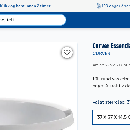
Klikk og hent innen 2 timer
120 dager åpen
Curver Essenti
CURVER
Art nr: 32539217150
10L rund vaskebal
hage. Attraktiv d
Valgt størrelse
:
3
37 X 37 X 14.5