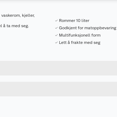
 vaskerom, kjeller,
Rommer 10 liter
el å ta med seg.
Godkjent for matoppbevaring
Multifunksjonell form
Lett å frakte med seg
Forpakningsmål
3253921715059
Bruttovekt
241745
Høyde
37 X 37 X 14.5 CM
Lengde
GRÅ
Bredde