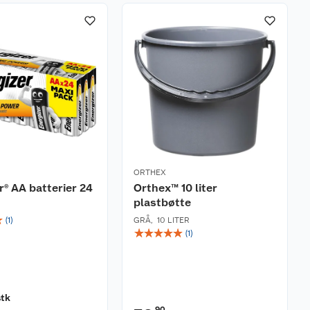
ORTHEX
r® AA batterier 24
Orthex™ 10 liter
plastbøtte
☆
(
1
)
GRÅ
,
10 LITER
☆
☆
☆
☆
☆
(
1
)
stk
90