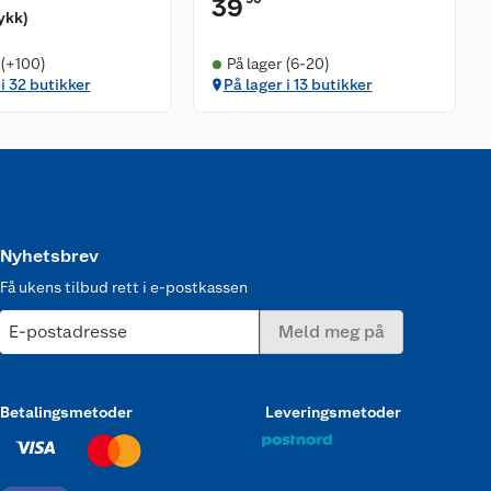
39
tykk
)
 (+100)
På lager (6-20)
 i 32 butikker
På lager i 13 butikker
Nyhetsbrev
Få ukens tilbud rett i e-postkassen
E-postadresse
Meld meg på
Betalingsmetoder
Leveringsmetoder