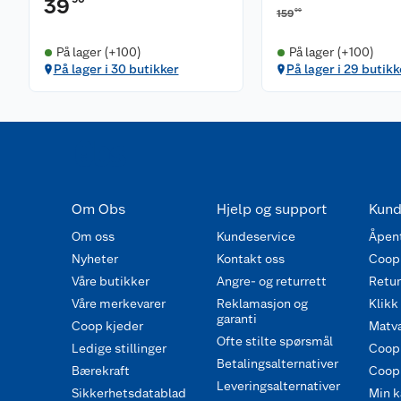
39
00
159
På lager (+100)
På lager (+100)
På lager i 30 butikker
På lager i 29 butikk
Om Obs
Hjelp og support
Kund
Om oss
Kundeservice
Åpent
Nyheter
Kontakt oss
Coop
Våre butikker
Angre- og returrett
Retur 
Våre merkevarer
Reklamasjon og
Klikk
garanti
Coop kjeder
Matva
Ofte stilte spørsmål
Ledige stillinger
Coop
Betalingsalternativer
Bærekraft
Coop 
Leveringsalternativer
Sikkerhetsdatablad
Min k