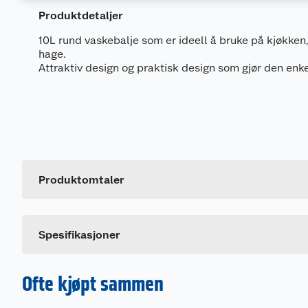
Produktdetaljer
10L rund vaskebalje som er ideell å bruke på kjøkken,
hage.
Attraktiv design og praktisk design som gjør den enk
Generelt
Artikkelnummer
Leverandørens artikkelnummer
Produktomtaler
Størrelse
Farge
Spesifikasjoner
Ofte kjøpt sammen