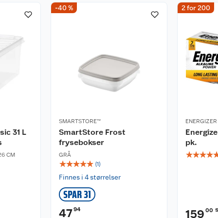
-40 %
2 for 200
SMARTSTORE™
ENERGIZER
ic 31 L
SmartStore Frost
Energize
s
frysebokser
pk.
☆
☆
☆
☆
26 CM
GRÅ
☆
☆
☆
☆
☆
(
1
)
Finnes i 4 størrelser
SPAR 31
94
47
00
159