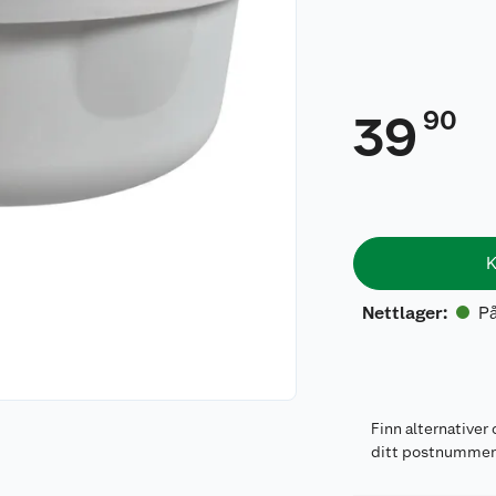
90
39
K
På
Nettlager
:
Finn alternativer 
ditt postnumme