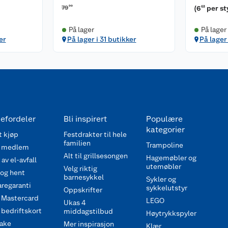
90
79
(
6
per s
63
På lager
På lager
er
På lager i 31 butikker
På lager
efordeler
Bli inspirert
Populære
kategorier
 kjøp
Festdrakter til hele
familien
Trampoline
 medlem
Alt til grillsesongen
Hagemøbler og
av el-avfall
utemøbler
Velg riktig
 og hent
barnesykkel
Sykler og
regaranti
sykkelutstyr
Oppskrifter
 Mastercard
LEGO
Ukas 4
bedriftskort
middagstilbud
Høytrykkspyler
ake
Mer inspirasjon
Klær