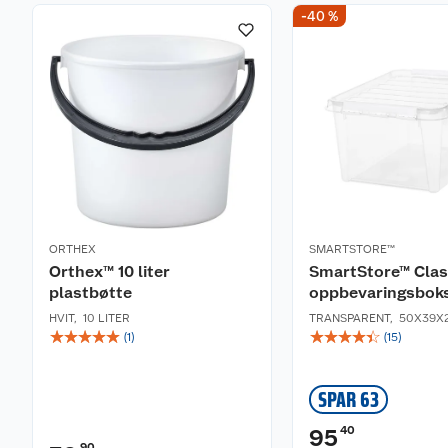
-40 %
ORTHEX
SMARTSTORE™
Orthex™ 10 liter
SmartStore™ Class
plastbøtte
oppbevaringsbok
HVIT
,
10 LITER
TRANSPARENT
,
50X39X
☆
☆
☆
☆
☆
☆
☆
☆
☆
☆
(
1
)
(
15
)
SPAR 63
40
95
90