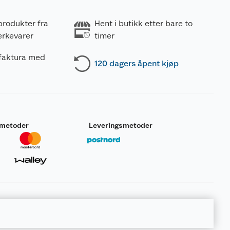
produkter fra
Hent i butikk etter bare to
erkevarer
timer
 faktura med
120 dagers åpent kjøp
smetoder
Leveringsmetoder