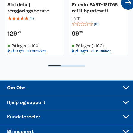
Sini detalj
Emerio PART-131765
rengjøringsbørste
refill børstesett
Ledige stillinger
Leveringsalternativer
Åpent kjøp
☆
☆
☆
☆
☆
(
4
)
HVIT
☆
☆
☆
☆
☆
(
0
)
Bærekraft
Pakkesporing
Coop medlem
129
00
99
90
Sikkerhetsdatablad
Sikkerhetsdatablad
Retur av el-avfall
Trampoline
På lager (+100)
På lager (+100)
På lager i 10 butikker
På lager i 26 butikker
Samvirkelag
Kjøpsvilkår
Klikk og hent
Festdrakter til hele familien
Hagemøbler og utemøbler
Virksomheten
Personvern
Matvaregaranti
Alt til grillsesongen
Sykler og sykkelutstyr
Sponsorvirksomhet
Cookies
Coop Mastercard
Velg riktig barnesykkel
LEGO
Om Obs
Leveringstid
Coop bedriftskort
Oppskrifter
Høytrykkspyler
Hjelp og support
Min kake
Ukas 4 middagstilbud
Klær
Kundefordeler
Mer inspirasjon
Symaskin
Bli inspirert