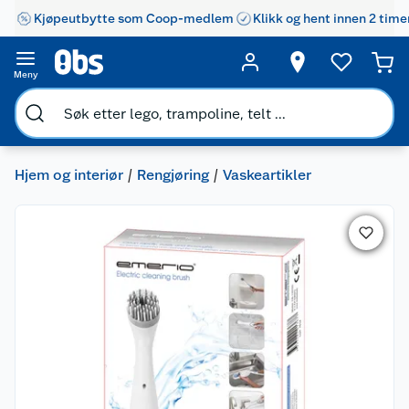
Kjøpeutbytte som Coop-medlem
Klikk og hent innen 2 time
Meny
Hjem og interiør
Rengjøring
Vaskeartikler