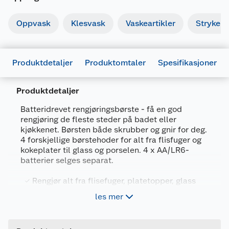
Oppvask
Klesvask
Vaskeartikler
Strykebr
Produktdetaljer
Produktomtaler
Spesifikasjoner
Produktdetaljer
Batteridrevet rengjøringsbørste - få en god
rengjøring de fleste steder på badet eller
Generelt
kjøkkenet. Børsten både skrubber og gnir for deg.
Artikkelnummer
7333282013677
4 forskjellige børstehoder for alt fra flisfuger og
kokeplater til glass og porselen. 4 x AA/LR6-
Leverandørens artikkelnummer
CB-130765
batterier selges separat.
Farge
HVIT
Rengjør alt fra flisefuger, platetopper, glass
Forpakningsmål
og porselen
les mer
Bruttovekt
4 ulike børstehoder: stort, mykt, kjegleformet
0.26 kg
og universalt
Høyde
4.4 cm
Bruker 4 x AA batterier (ikke inkludert)