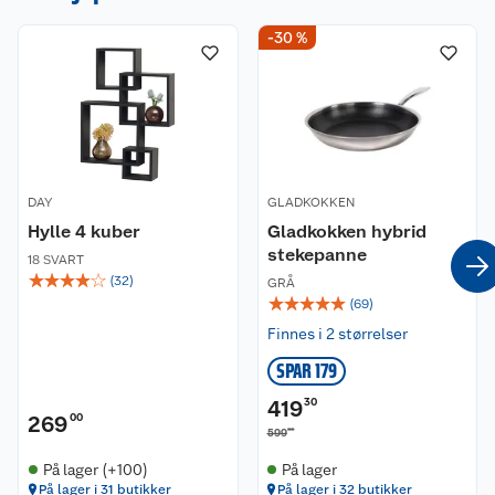
-30 %
DAY
GLADKOKKEN
Hylle 4 kuber
Gladkokken hybrid
stekepanne
18 SVART
☆
☆
☆
☆
☆
(
32
)
GRÅ
☆
☆
☆
☆
☆
(
69
)
Finnes i 2 størrelser
SPAR 179
419
30
269
00
00
599
På lager (+100)
På lager
På lager i 31 butikker
På lager i 32 butikker