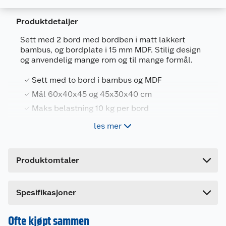
Produktdetaljer
Sett med 2 bord med bordben i matt lakkert
bambus, og bordplate i 15 mm MDF. Stilig design
Generelt
og anvendelig mange rom og til mange formål.
Artikkelnummer
5709386718268
Sett med to bord i bambus og MDF
Leverandørens artikkelnummer
71826
Mål 60x40x45 og 45x30x40 cm
Farge
MØRK GRÅ
Maks belastning 10 kg per bord
Forpakningsmål
les mer
Bruttovekt
4.54 kg
Mål:
Bord 1) 60x40x45 cm.
Høyde
5.4 cm
Bord 2) 45x30x40 cm.
Produktomtaler
Lengde
63 cm
Maks belastning 10 kg pr bord.
Bredde
43 cm
Bordben i matt lakkert bambus
Spesifikasjoner
Bordplate i 15 mm MDF med UV lakkering.
Ofte kjøpt sammen