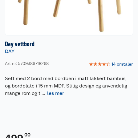
Day settbord
DAY
Art nr: 5709386718268
☆
☆
☆
☆
☆
14
omtaler
Sett med 2 bord med bordben i matt lakkert bambus,
og bordplate i 15 mm MDF. Stilig design og anvendelig
mange rom og ti
...
les mer
00
499