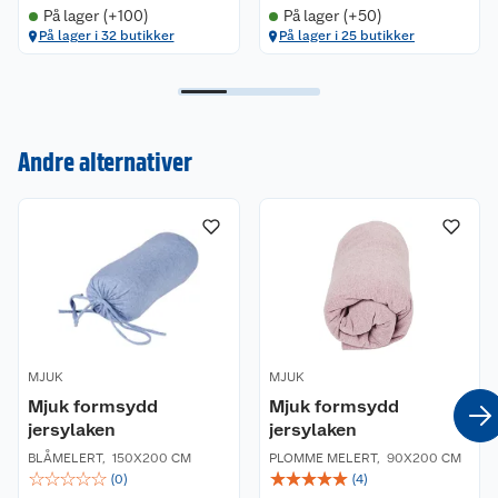
På lager (+100)
På lager (+50)
På lager i 32 butikker
På lager i 25 butikker
Kundeservice
Andre alternativer
Om oss
Kontakt oss
Nyheter
Angre- og returrett
Våre butikker
Reklamasjon og garanti
Våre merkevarer
Ofte stilte spørsmål
MJUK
MJUK
Mjuk formsydd
Mjuk formsydd
Coop kjeder
Betalingsalternativer
jersylaken
jersylaken
BLÅMELERT
,
150X200 CM
PLOMME MELERT
,
90X200 CM
Ledige stillinger
Leveringsalternativer
Åpent kjøp
☆
☆
☆
☆
☆
☆
☆
☆
☆
☆
(
0
)
(
4
)