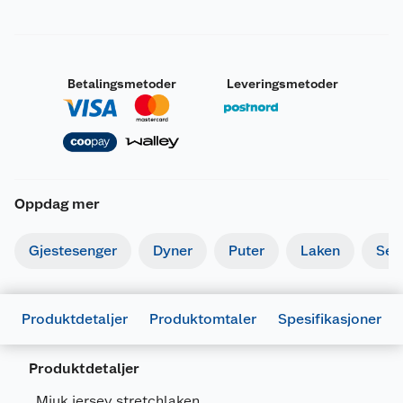
Betalingsmetoder
Leveringsmetoder
Oppdag mer
Gjestesenger
Dyner
Puter
Laken
Sen
Produktdetaljer
Produktomtaler
Spesifikasjoner
Produktdetaljer
Generelt
Mjuk jersey stretchlaken