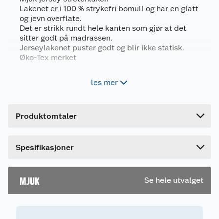
Artikkelnummer
7025180686953
Lakenet er i 100 % strykefri bomull og har en glatt
og jevn overflate.
Leverandørens artikkelnummer
MYB180ROS
Det er strikk rundt hele kanten som gjør at det
sitter godt på madrassen.
Størrelse
180 X 200 CM
Jerseylakenet puster godt og blir ikke statisk.
Farge
ROSA
Øko-Tex merket
Forpakningsmål
100 % bomull
les mer
Bruttovekt
0.66 kg
Formsydd med strikk rundt hele kanten
Vaskes i maskin på maks 60 grader
Høyde
11 cm
Produktomtaler
25cm drop
Lengde
25.6 cm
Bredde
11 cm
Produktegenskaper
Spesifikasjoner
* 100% bomull
* Strikk rundt hele kanten
* Maskinvask 60 grader
MJUK
Se hele utvalget
* Mykt og behagelig
* Kommer i flere størrelse og farger
Kvalitet