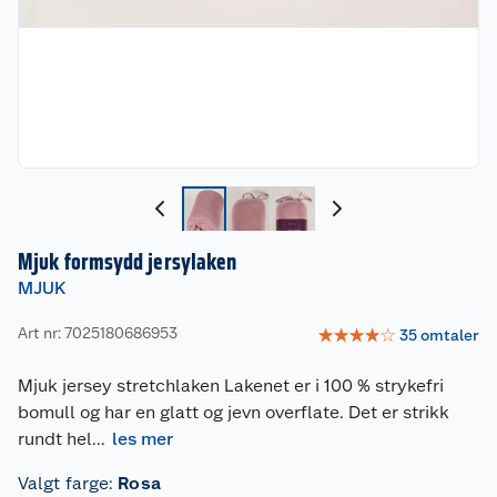
Mjuk formsydd jersylaken
MJUK
Art nr: 7025180686953
☆
☆
☆
☆
☆
35
omtaler
Mjuk jersey stretchlaken Lakenet er i 100 % strykefri
bomull og har en glatt og jevn overflate. Det er strikk
rundt hel
...
les mer
Valgt farge
:
Rosa