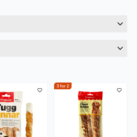
0.389 kg
27 cm
4.4 cm
20 cm
3 for 2