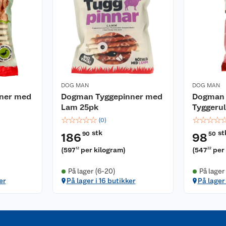
DOG MAN
DOG MAN
ner med
Dogman Tyggepinner med
Dogman 
Lam 25pk
Tyggerul
☆
☆
☆
☆
☆
☆
☆
☆
☆
(
0
)
stk
st
90
50
186
98
(
597
per kilogram
)
(
547
per
12
22
På lager (6-20)
På lager
er
På lager i 16 butikker
På lager 