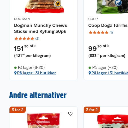
DOG MAN
COOP
Dogman Munchy Chews
Coop Dogz Tørrfi
Sticks med Kylling 30pk
☆
☆
☆
☆
☆
(
1
)
☆
☆
☆
☆
☆
(
2
)
stk
stk
90
90
151
99
(
421
per kilogram
)
(
333
per kilogram
)
94
00
På lager (6-20)
På lager (+20)
På lager i 31 butikker
På lager i 31 butikk
Andre alternativer
3 for 2
3 for 2