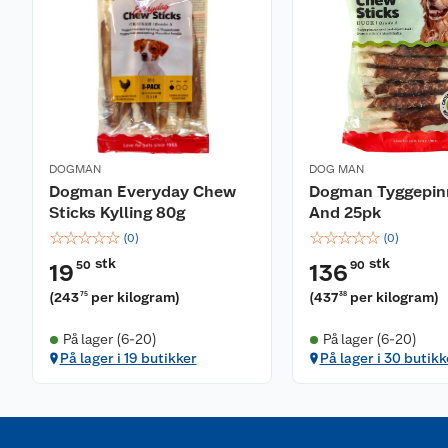
DOGMAN
DOG MAN
Dogman Everyday Chew
Dogman Tyggepin
Sticks Kylling 80g
And 25pk
☆
☆
☆
☆
☆
☆
☆
☆
☆
☆
(
0
)
(
0
)
stk
stk
50
90
19
136
(
243
per kilogram
)
(
437
per kilogram
)
75
38
På lager (6-20)
På lager (6-20)
På lager i 19 butikker
På lager i 30 butikk