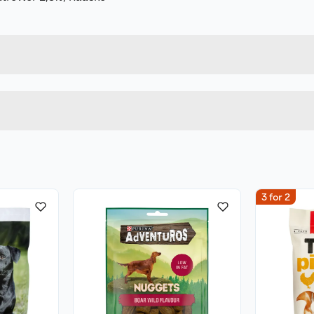
Forpakningsmål
7312133102999
Bruttovekt
310299
Høyde
Lengde
Bredde
3 for 2