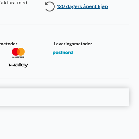
 faktura med
120 dagers åpent kjøp
smetoder
Leveringsmetoder