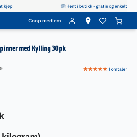
t kjøp
Hent i butikk - gratis og enkelt
Coop medlem
inner med Kylling 30pk
☆
☆
☆
☆
☆
99
1
omtaler
k
 kilogram
)