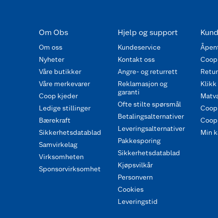
Om Obs
Hjelp og support
Kund
Om oss
Kundeservice
Åpent
Nyheter
Kontakt oss
Coop
Våre butikker
Angre- og returrett
Retur 
Våre merkevarer
Reklamasjon og
Klikk
garanti
Coop kjeder
Matva
Ofte stilte spørsmål
Ledige stillinger
Coop
Betalingsalternativer
Bærekraft
Coop 
Leveringsalternativer
Sikkerhetsdatablad
Min k
Pakkesporing
Samvirkelag
Sikkerhetsdatablad
Virksomheten
Kjøpsvilkår
Sponsorvirksomhet
Personvern
Cookies
Leveringstid