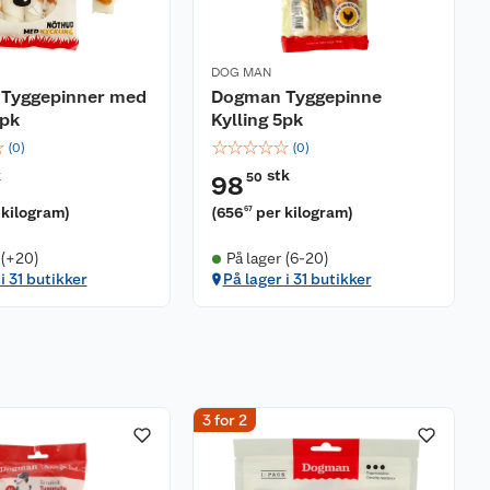
DOG MAN
Tyggepinner med
Dogman Tyggepinne
4pk
Kylling 5pk
☆
☆
☆
☆
☆
☆
(
0
)
(
0
)
k
stk
50
98
 kilogram
)
(
656
per kilogram
)
67
 (+20)
På lager (6-20)
i 31 butikker
På lager i 31 butikker
3 for 2