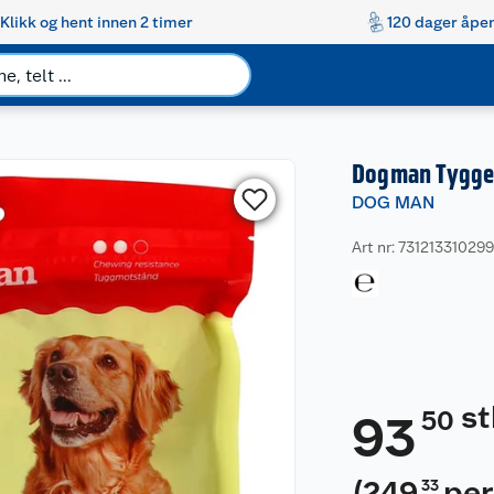
Klikk og hent innen 2 timer
120 dager åpen
Dogman Tyggep
DOG MAN
Art nr: 73121331029
st
50
93
(
249
per
33