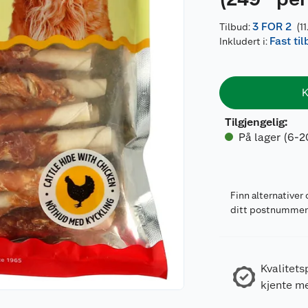
3 FOR 2
Tilbud:
(11
Fast ti
Inkludert i:
K
Tilgjengelig
:
På lager (6-2
Finn alternativer 
ditt postnumme
Kvalitets
kjente m