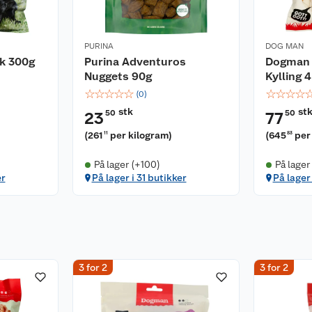
PURINA
DOG MAN
sk 300g
Purina Adventuros
Dogman 
Nuggets 90g
Kylling 
☆
☆
☆
☆
☆
☆
☆
☆
☆
(
0
)
stk
st
50
50
23
77
(
261
per kilogram
)
(
645
per
11
83
På lager (+100)
På lager
er
På lager i 31 butikker
På lager 
3 for 2
3 for 2