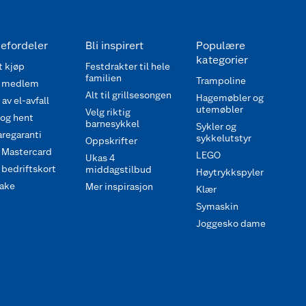
efordeler
Bli inspirert
Populære
kategorier
 kjøp
Festdrakter til hele
familien
Trampoline
 medlem
Alt til grillsesongen
Hagemøbler og
av el-avfall
utemøbler
Velg riktig
 og hent
barnesykkel
Sykler og
regaranti
sykkelutstyr
Oppskrifter
 Mastercard
LEGO
Ukas 4
bedriftskort
middagstilbud
Høytrykkspyler
ake
Mer inspirasjon
Klær
Symaskin
Joggesko dame