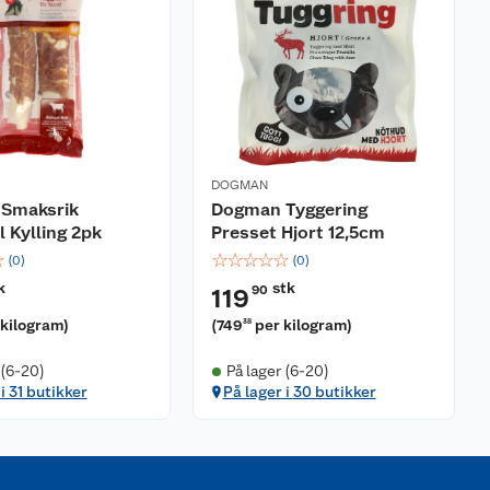
DOGMAN
Smaksrik
Dogman Tyggering
l Kylling 2pk
Presset Hjort 12,5cm
☆
☆
☆
☆
☆
☆
(
0
)
(
0
)
k
stk
90
119
 kilogram
)
(
749
per kilogram
)
38
 (6-20)
På lager (6-20)
i 31 butikker
På lager i 30 butikker