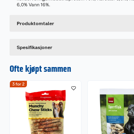
Generelt
6,0% Vann 16%.
Artikkelnummer
Leverandørens artikkelnummer
Produktomtaler
Spesifikasjoner
Ofte kjøpt sammen
3 for 2