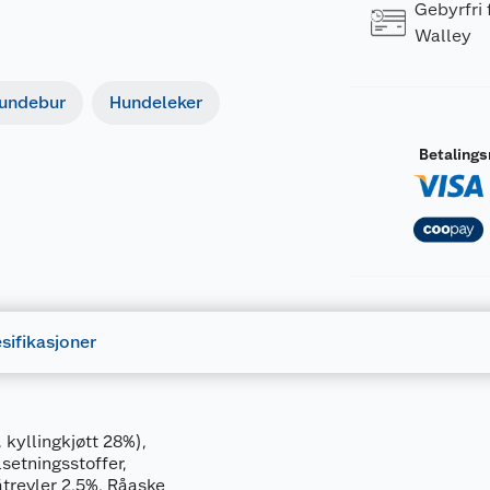
Gebyrfri
Walley
undebur
Hundeleker
Betaling
sifikasjoner
 kyllingkjøtt 28%),
setningsstoffer,
trevler 2,5%, Råaske