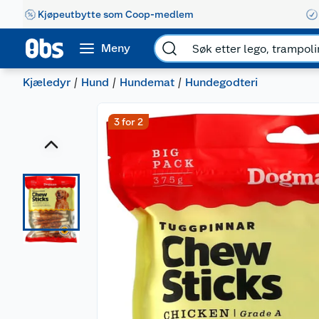
Kjøpeutbytte som Coop-medlem
Meny
Kjæledyr
Hund
Hundemat
Hundegodteri
3 for 2