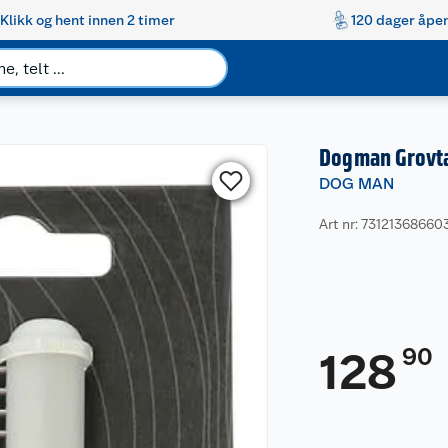
Klikk og hent innen 2 timer
120 dager åpen
Dogman Grovt
DOG MAN
Art nr: 73121368660
90
128