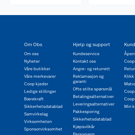
Om Obs
Hjelp og support
Kund
Om oss
Kundeservice
Åpent
Nyheter
Kontakt oss
Coop
Våre butikker
Angre- og returrett
Retur 
Våre merkevarer
Reklamasjon og
Klikk
garanti
Coop kjeder
Matva
Ofte stilte spørsmål
Ledige stillinger
Coop
Betalingsalternativer
Bærekraft
Coop 
Leveringsalternativer
Sikkerhetsdatablad
Min k
Pakkesporing
Samvirkelag
Sikkerhetsdatablad
Virksomheten
Kjøpsvilkår
Sponsorvirksomhet
Personvern