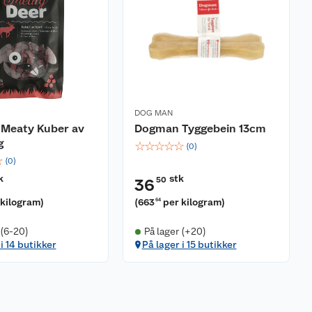
DOG MAN
Meaty Kuber av
Dogman Tyggebein 13cm
g
☆
☆
☆
☆
☆
(
0
)
☆
(
0
)
k
stk
50
36
 kilogram
)
(
663
per kilogram
)
64
 (6-20)
På lager (+20)
i 14 butikker
På lager i 15 butikker