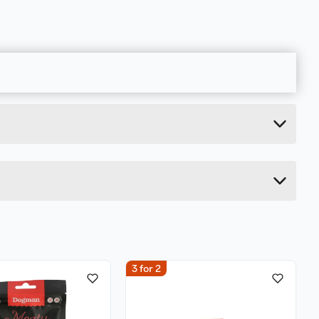
0.061 kg
24 cm
2.3 cm
8.5 cm
3 for 2