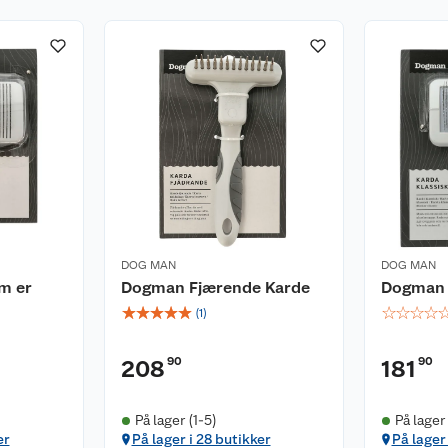
DOG MAN
DOG MAN
m er
Dogman Fjærende Karde
Dogman 
☆
☆
☆
☆
☆
☆
☆
☆
☆
(
1
)
90
90
208
181
På lager (1-5)
På lager 
er
På lager i 28 butikker
På lager