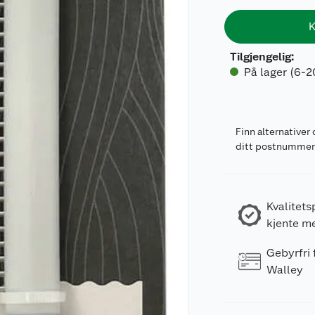
K
Tilgjengelig
:
På lager (6-2
Finn alternativer 
ditt postnumme
Kvalitets
kjente m
Gebyrfri
Walley