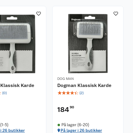
DOG MAN
Klassisk Karde
Dogman Klassisk Karde
☆
☆
☆
☆
☆
☆
(
0
)
(
2
)
90
184
(1-5)
På lager (6-20)
 i 26 butikker
På lager i 26 butikker