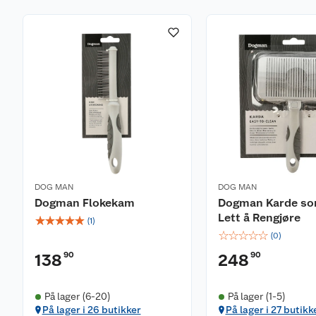
DOG MAN
DOG MAN
Dogman Flokekam
Dogman Karde so
Lett å Rengjøre
☆
☆
☆
☆
☆
(
1
)
☆
☆
☆
☆
☆
(
0
)
90
90
138
248
På lager (6-20)
På lager (1-5)
På lager i 26 butikker
På lager i 27 butikk