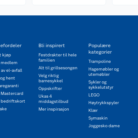
efordeler
Bli inspirert
Populære
kategorier
 kjøp
Festdrakter til hele
familien
Trampoline
 medlem
Alt til grillsesongen
Hagemøbler og
av el-avfall
utemøbler
Velg riktig
 og hent
barnesykkel
Sykler og
regaranti
sykkelutstyr
Oppskrifter
 Mastercard
LEGO
Ukas 4
bedriftskort
middagstilbud
Høytrykkspyler
ake
Mer inspirasjon
Klær
Symaskin
Joggesko dame