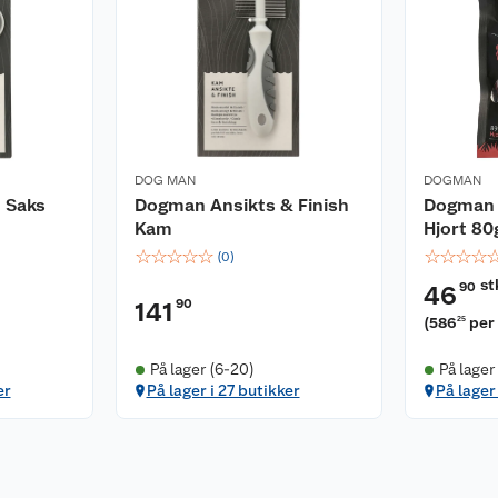
DOG MAN
DOGMAN
 Saks
Dogman Ansikts & Finish
Dogman 
Kam
Hjort 80
☆
☆
☆
☆
☆
☆
☆
☆
☆
(
0
)
st
90
46
90
141
(
586
per
25
På lager (6-20)
På lager
er
På lager i 27 butikker
På lager 