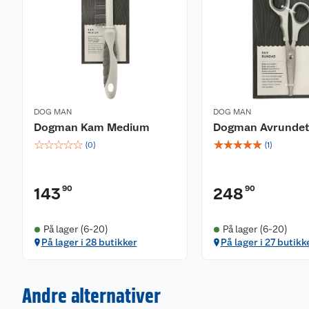
DOG MAN
DOG MAN
Dogman Kam Medium
Dogman Avrundet
☆
☆
☆
☆
☆
☆
☆
☆
☆
☆
(
0
)
(
1
)
90
90
143
248
På lager (6-20)
På lager (6-20)
På lager i 28 butikker
På lager i 27 butikk
Andre alternativer