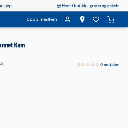
t kjøp
Hent i butikk - gratis og enkelt
Coop medlem
annet Kam
☆
☆
☆
☆
☆
34
0
omtaler