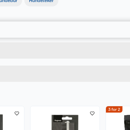
undebur
Hundeleker
Forpakningsmål
7312136866034
Bruttovekt
686603
Høyde
Lengde
u kjøper produktet får du invitasjon til å gi en omtale.
Bredde
3 for 2