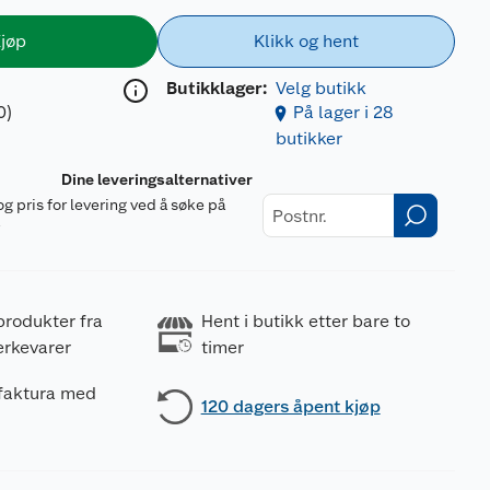
jøp
Klikk og hent
Butikklager:
Velg butikk
0)
På lager i 28
butikker
Dine leveringsalternativer
og pris for levering ved å søke på
r
produkter fra
Hent i butikk etter bare to
erkevarer
timer
 faktura med
120 dagers åpent kjøp