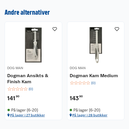
Nyheter
Angre- og returrett
Andre alternativer
Våre butikker
Reklamasjon og garanti
Våre merkevarer
Ofte stilte spørsmål
Coop kjeder
Betalingsalternativer
Ledige stillinger
Leveringsalternativer
Åpent kjøp
DOG MAN
DOG MAN
Dogman Ansikts &
Dogman Kam Medium
Bærekraft
Pakkesporing
Coop medlem
Finish Kam
☆
☆
☆
☆
☆
(
0
)
☆
☆
☆
☆
☆
(
0
)
Sikkerhetsdatablad
Sikkerhetsdatablad
Retur av el-avfall
Trampoline
141
90
143
90
Samvirkelag
Kjøpsvilkår
Klikk og hent
Festdrakter til hele familien
Hagemøbler og utemøbler
På lager (6-20)
På lager (6-20)
På lager i 27 butikker
På lager i 28 butikker
Virksomheten
Personvern
Matvaregaranti
Alt til grillsesongen
Sykler og sykkelutstyr