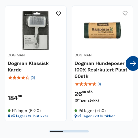
DOG MAN
DOG MAN
Dogman Klassisk
Dogman Hundeposer
Karde
100% Resirkulert Plast
60stk
☆
☆
☆
☆
☆
(
2
)
☆
☆
☆
☆
☆
(
1
)
stk
26
90
184
90
(
0
per stykk
)
45
På lager (6-20)
På lager (+50)
På lager i 26 butikker
På lager i 28 butikker
Kundeservice
Om oss
Kontakt oss