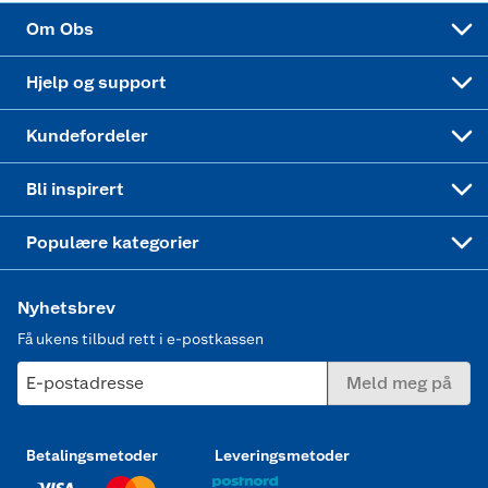
Sponsorvirksomhet
Cookies
Coop Mastercard
Velg riktig barnesykkel
LEGO
Om Obs
Leveringstid
Coop bedriftskort
Oppskrifter
Høytrykkspyler
Hjelp og support
Min kake
Ukas 4 middagstilbud
Klær
Kundefordeler
Mer inspirasjon
Symaskin
Bli inspirert
Joggesko dame
Populære kategorier
Nyhetsbrev
Få ukens tilbud rett i e-postkassen
E-postadresse
Meld meg på
Betalingsmetoder
Leveringsmetoder