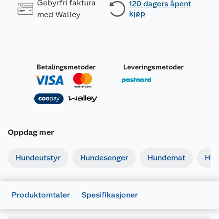
Gebyrfri faktura
120 dagers åpent
kjøp
med Walley
Betalingsmetoder
Leveringsmetoder
Oppdag mer
Generelt
Artikkelnummer
7312136876019
Hundeutstyr
Hundesenger
Hundemat
Hun
Leverandørens artikkelnummer
687601
Forpakningsmål
Produktomtaler
Spesifikasjoner
Bruttovekt
0.066 kg
Høyde
18.8 cm