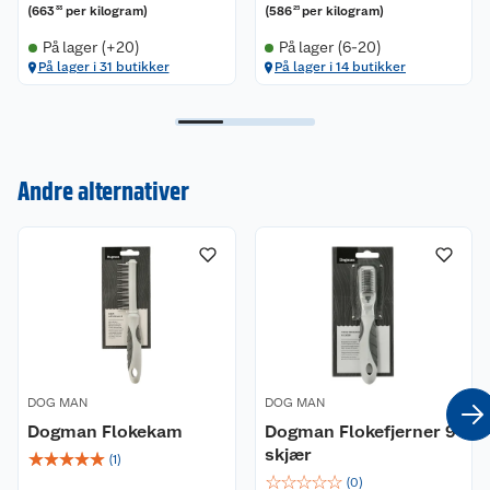
(
663
per kilogram
)
(
586
per kilogram
)
33
25
På lager (+20)
På lager (6-20)
På lager i 31 butikker
På lager i 14 butikker
Kundeservice
Om oss
Kontakt oss
Andre alternativer
Nyheter
Angre- og returrett
Våre butikker
Reklamasjon og garanti
Våre merkevarer
Ofte stilte spørsmål
Coop kjeder
Betalingsalternativer
DOG MAN
DOG MAN
Dogman Flokekam
Dogman Flokefjerner 9
Ledige stillinger
Leveringsalternativer
Åpent kjøp
skjær
☆
☆
☆
☆
☆
(
1
)
☆
☆
☆
☆
☆
(
0
)