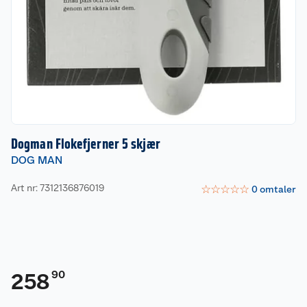
Dogman Flokefjerner 5 skjær
DOG MAN
Art nr: 7312136876019
☆
☆
☆
☆
☆
0
omtaler
90
258