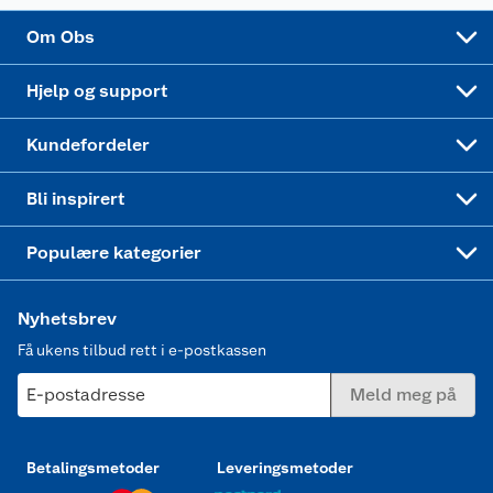
Sponsorvirksomhet
Cookies
Coop Mastercard
Velg riktig barnesykkel
LEGO
Om Obs
Leveringstid
Coop bedriftskort
Oppskrifter
Høytrykkspyler
Hjelp og support
Min kake
Ukas 4 middagstilbud
Klær
Kundefordeler
Mer inspirasjon
Symaskin
Bli inspirert
Joggesko dame
Populære kategorier
Nyhetsbrev
Få ukens tilbud rett i e-postkassen
E-postadresse
Meld meg på
Betalingsmetoder
Leveringsmetoder