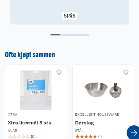
Ofte kjøpt sammen
XTRA
EXCELLENT HOUSEWARE
Xtra litermål 3 stk
Dørslag
KLAR
STÅL
☆
☆
☆
☆
☆
☆
☆
☆
☆
☆
(
0
)
(
1
)