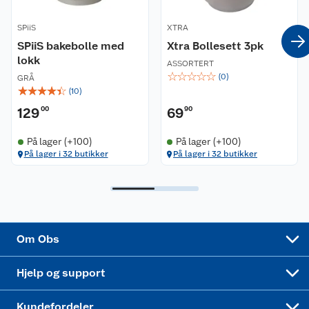
SPiiS
XTRA
Coop kjeder
Betalingsalternativer
SPiiS bakebolle med
Xtra Bollesett 3pk
lokk
Ledige stillinger
Leveringsalternativer
Åpent kjøp
ASSORTERT
☆
☆
☆
☆
☆
(
0
)
GRÅ
☆
☆
☆
☆
☆
(
10
)
Bærekraft
Pakkesporing
Coop medlem
129
00
69
90
Sikkerhetsdatablad
Sikkerhetsdatablad
Retur av el-avfall
Trampoline
På lager (+100)
På lager (+100)
På lager i 32 butikker
På lager i 32 butikker
Samvirkelag
Kjøpsvilkår
Klikk og hent
Festdrakter til hele familien
Hagemøbler og utemøbler
Virksomheten
Personvern
Matvaregaranti
Alt til grillsesongen
Sykler og sykkelutstyr
Sponsorvirksomhet
Cookies
Coop Mastercard
Velg riktig barnesykkel
LEGO
Om Obs
Leveringstid
Coop bedriftskort
Oppskrifter
Høytrykkspyler
Hjelp og support
Min kake
Ukas 4 middagstilbud
Klær
Kundefordeler