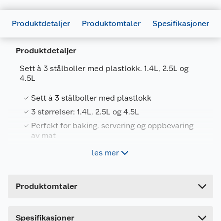
Produktdetaljer
Produktomtaler
Spesifikasjoner
Produktdetaljer
Generelt
Sett à 3 stålboller med plastlokk. 1.4L, 2.5L og
Artikkelnummer
7025180701564
4.5L
Leverandørens artikkelnummer
MB-00407RP
Sett à 3 stålboller med plastlokk
Størrelse
1.4 L. 2.5 L OG 4.5 L
3 størrelser: 1.4L, 2.5L og 4.5L
Perfekt for baking, servering og oppbevaring
Farge
GRÅ
av mat
Forpakningsmål
les mer
Bruttovekt
0.98 kg
Høyde
14.6 cm
Produktomtaler
Lengde
26.2 cm
Bredde
23.8 cm
Spesifikasjoner