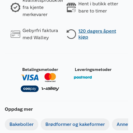
Kvalitetsprodukter
Hent i butikk etter
fra kjente
bare to timer
merkevarer
Gebyrfri faktura
120 dagers åpent
kjøp
med Walley
Betalingsmetoder
Leveringsmetoder
Oppdag mer
Bakeboller
Brødformer og kakeformer
Annet 