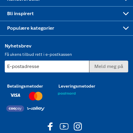
Mer inspirasjon
Symaskin
Bli inspirert
Joggesko dame
Populære kategorier
Nyhetsbrev
Få ukens tilbud rett i e-postkassen
E-postadresse
Meld meg på
Betalingsmetoder
Leveringsmetoder