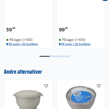
39
90
99
90
På lager (+100)
På lager (+100)
På lager i 32 butikker
På lager i 32 butikker
Kundeservice
Andre alternativer
Om oss
Kontakt oss
Nyheter
Angre- og returrett
Våre butikker
Reklamasjon og garanti
Våre merkevarer
Ofte stilte spørsmål