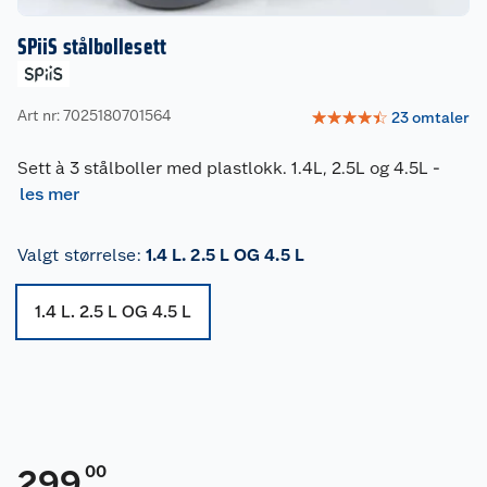
SPiiS stålbollesett
Art nr: 7025180701564
☆
☆
☆
☆
☆
23
omtaler
Sett à 3 stålboller med plastlokk. 1.4L, 2.5L og 4.5L
-
les mer
Valgt størrelse
:
1.4 L. 2.5 L OG 4.5 L
1.4 L. 2.5 L OG 4.5 L
00
299