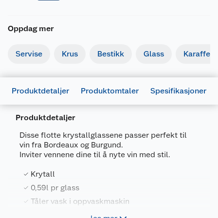
Oppdag mer
Servise
Krus
Bestikk
Glass
Karaffel
Produktdetaljer
Produktomtaler
Spesifikasjoner
Produktdetaljer
Generelt
Disse flotte krystallglassene passer perfekt til
Artikkelnummer
4003686285446
vin fra Bordeaux og Burgund.
Inviter vennene dine til å nyte vin med stil.
Leverandørens artikkelnummer
11-7209-8110
Krytall
Størrelse
0.59 L
0,59l pr glass
Farge
KLAR
Tåler vask i oppvaskmaskin
Forpakningsmål
Passer perfekt til vin fra Bordeaux og