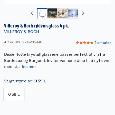
Villeroy & Boch rødvinsglass 4 pk.
VILLEROY & BOCH
Art nr: 4003686285446
☆
☆
☆
☆
☆
2
omtaler
Disse flotte krystallglassene passer perfekt til vin fra
Bordeaux og Burgund. Inviter vennene dine til å nyte vin
med st
...
les mer
Valgt størrelse
:
0.59 L
0.59 L