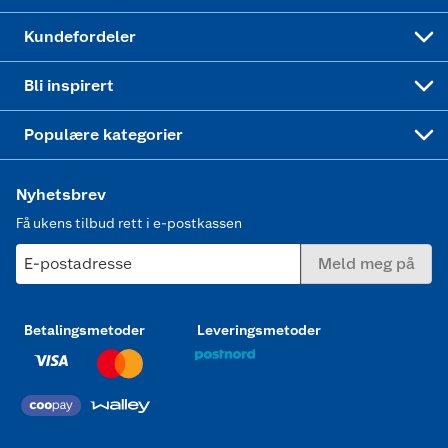
Min kake
Ukas 4 middagstilbud
Klær
Kundefordeler
Mer inspirasjon
Symaskin
Bli inspirert
Joggesko dame
Populære kategorier
Nyhetsbrev
Få ukens tilbud rett i e-postkassen
E-postadresse
Meld meg på
Betalingsmetoder
Leveringsmetoder