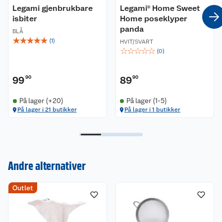
Legami gjenbrukbare
Legami® Home Sweet
isbiter
Home poseklyper
panda
BLÅ
☆
☆
☆
☆
☆
(
1
)
HVIT/SVART
☆
☆
☆
☆
☆
(
0
)
99
90
89
90
På lager (+20)
På lager (1-5)
På lager i 21 butikker
På lager i 1 butikker
Kundeservice
Andre alternativer
Om oss
Kontakt oss
Outlet
Nyheter
Angre- og returrett
Våre butikker
Reklamasjon og garanti