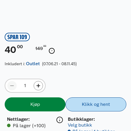
SPAR 109
00
40
00
149
Outlet
Inkludert i:
(07.06.21 - 08.11.45)
Kjøp
Klikk og hent
Nettlager
:
Butikklager:
Velg butikk
På lager (+100)