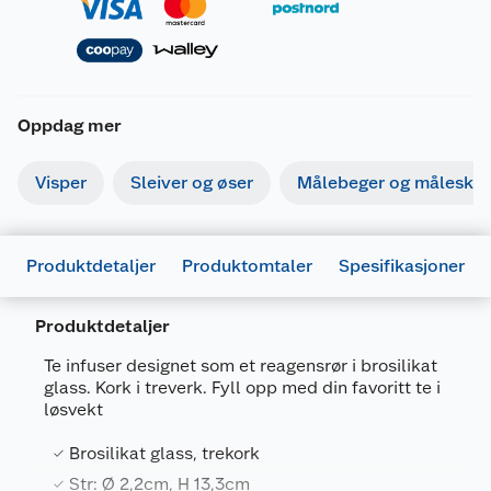
Oppdag mer
Visper
Sleiver og øser
Målebeger og måleskje
Produktdetaljer
Produktomtaler
Spesifikasjoner
Produktdetaljer
Te infuser designet som et reagensrør i brosilikat
glass. Kork i treverk. Fyll opp med din favoritt te i
Generelt
løsvekt
Artikkelnummer
8058093949999
Brosilikat glass, trekork
Leverandørens artikkelnummer
TEA0001
Str: Ø 2,2cm, H 13,3cm