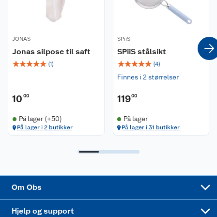
Våre merkevarer
Ofte stilte spørsmål
JONAS
SPiiS
Coop kjeder
Betalingsalternativer
Jonas silpose til saft
SPiiS stålsikt
☆
☆
☆
☆
☆
☆
☆
☆
☆
☆
Ledige stillinger
Leveringsalternativer
Åpent kjøp
(
1
)
(
4
)
Finnes i 2 størrelser
Bærekraft
Pakkesporing
Coop medlem
10
00
119
00
Sikkerhetsdatablad
Sikkerhetsdatablad
Retur av el-avfall
Trampoline
På lager (+50)
På lager
På lager i 2 butikker
På lager i 31 butikker
Samvirkelag
Kjøpsvilkår
Klikk og hent
Festdrakter til hele familien
Hagemøbler og utemøbler
Virksomheten
Personvern
Matvaregaranti
Alt til grillsesongen
Sykler og sykkelutstyr
Sponsorvirksomhet
Cookies
Coop Mastercard
Velg riktig barnesykkel
LEGO
Om Obs
Leveringstid
Coop bedriftskort
Oppskrifter
Høytrykkspyler
Hjelp og support