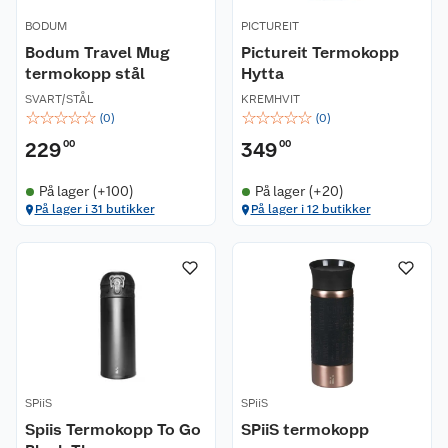
BODUM
PICTUREIT
Bodum Travel Mug
Pictureit Termokopp
termokopp stål
Hytta
SVART/STÅL
KREMHVIT
☆
☆
☆
☆
☆
☆
☆
☆
☆
☆
(
0
)
(
0
)
229
00
349
00
På lager (+100)
På lager (+20)
På lager i 31 butikker
På lager i 12 butikker
SPiiS
SPiiS
Spiis Termokopp To Go
SPiiS termokopp