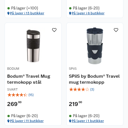
Kundeservice
På lager (+100)
På lager (6-20)
På lager i 13 butikker
På lager i 6 butikker
Om oss
Kontakt oss
Nyheter
Angre- og returrett
Våre butikker
Reklamasjon og garanti
Våre merkevarer
Ofte stilte spørsmål
BODUM
SPiiS
Coop kjeder
Betalingsalternativer
Bodum® Travel Mug
SPiiS by Bodum® Travel
termokopp stål
mug termokopp
Ledige stillinger
Leveringsalternativer
Åpent kjøp
☆
☆
☆
☆
☆
SVART
(
3
)
☆
☆
☆
☆
☆
(
15
)
Bærekraft
Pakkesporing
Coop medlem
269
00
219
00
Sikkerhetsdatablad
Sikkerhetsdatablad
Retur av el-avfall
Trampoline
På lager (6-20)
På lager (6-20)
På lager i 11 butikker
På lager i 1 butikker
Samvirkelag
Kjøpsvilkår
Klikk og hent
Festdrakter til hele familien
Hagemøbler og utemøbler