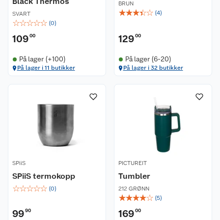
Black Thermos
BRUN
☆
☆
☆
☆
☆
(
4
)
SVART
☆
☆
☆
☆
☆
(
0
)
109
00
129
00
På lager (+100)
På lager (6-20)
På lager i 11 butikker
På lager i 32 butikker
SPiiS
PICTUREIT
SPiiS termokopp
Tumbler
☆
☆
☆
☆
☆
(
0
)
212 GRØNN
☆
☆
☆
☆
☆
(
5
)
99
90
169
00