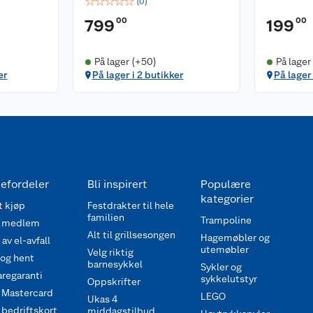
☆
☆
☆
☆
☆
(
0
)
00
00
799
199
På lager (+50)
På lager
er
På lager i 2 butikker
På lager
efordeler
Bli inspirert
Populære
kategorier
 kjøp
Festdrakter til hele
familien
Trampoline
 medlem
Alt til grillsesongen
Hagemøbler og
av el-avfall
utemøbler
Velg riktig
 og hent
barnesykkel
Sykler og
regaranti
sykkelutstyr
Oppskrifter
 Mastercard
LEGO
Ukas 4
bedriftskort
middagstilbud