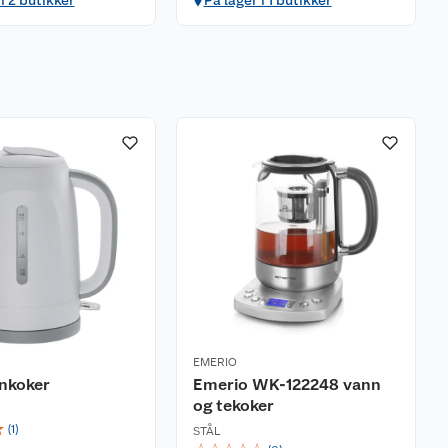
i 2 butikker
På lager i 1 butikker
EMERIO
nkoker
Emerio WK-122248 vann
og tekoker
☆
(
1
)
STÅL