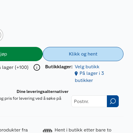
jøp
Klikk og hent
Butikklager:
Velg butikk
 lager (+100)
På lager i 3
butikker
Dine leveringsalternativer
og pris for levering ved å søke på
r
produkter fra
Hent i butikk etter bare to