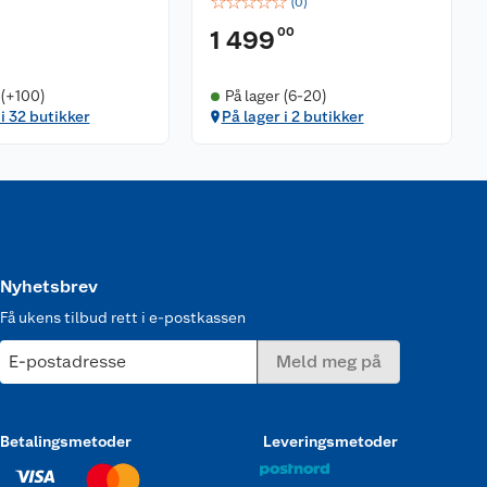
☆
☆
☆
☆
☆
(
0
)
00
1 499
 (+100)
På lager (6-20)
 i 32 butikker
På lager i 2 butikker
Nyhetsbrev
Få ukens tilbud rett i e-postkassen
E-postadresse
Meld meg på
Betalingsmetoder
Leveringsmetoder