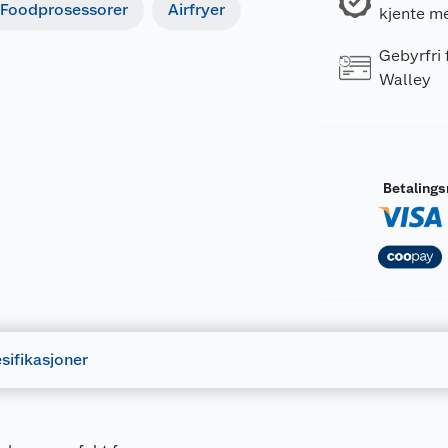
Foodprosessorer
Airfryer
kjente m
Gebyrfri
Walley
Betaling
sifikasjoner