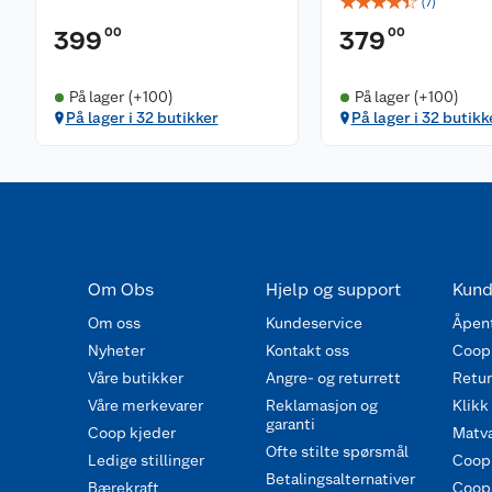
☆
☆
☆
☆
☆
(
7
)
00
00
399
379
På lager (+100)
På lager (+100)
På lager i 32 butikker
På lager i 32 butikk
Om Obs
Hjelp og support
Kund
Om oss
Kundeservice
Åpent
Nyheter
Kontakt oss
Coop
Våre butikker
Angre- og returrett
Retur 
Våre merkevarer
Reklamasjon og
Klikk
garanti
Coop kjeder
Matva
Ofte stilte spørsmål
Ledige stillinger
Coop
Betalingsalternativer
Bærekraft
Coop 