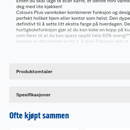
Enten du skal lage te eller kaffe, er denne mini vann
deg med lite kjøkken!
Colours Plus vannkoker kombinerer funksjon og desig
perfekt hvilket hjem eller kontor som helst. Den dy
definitivt til å sette litt ekstra farge på hverdagen. D
hurtigkokefunksjon gjør at du kan koke en kopp på k
som fører til at du kan spare opptil hele 60% energi**
kannen er det merket av for 1, 2 eller 3 kopper slik at
vann unødvendig.
Generelt
Denne smarte vannkokeren passer uansett om du er h
venstrehendt takket være baseplaten som kan vris 36
Artikkelnummer
håndteres fra hvilken som helst side. Baseplaten ha
ledningsvinde slik at du kan holde orden på kjøkken
Leverandørens artikkelnummer
Produktomtaler
Farge
*En kopp tilsvarer 235 ml vann
**Når man koker en kopp sammenlignet med en liter
Spesifikasjoner
Spesifikasjoner:
Ofte kjøpt sammen
Hurtigkokefunksjon
Perfekt helletut
Lokk som åpnes ved at man drar det oppover