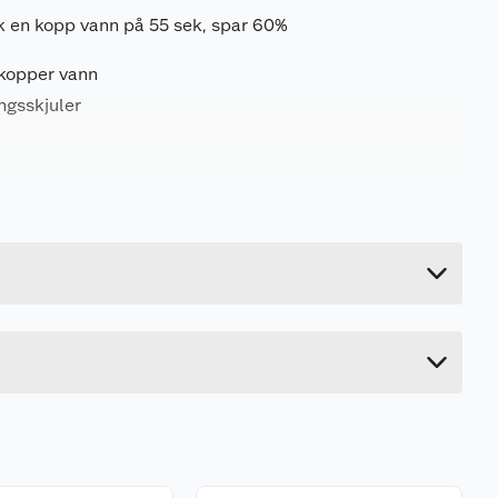
k en kopp vann på 55 sek, spar 60%
 kopper vann
ngsskjuler
1.25 kg
20.5 cm
22.6 cm
19 cm