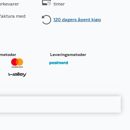
erkevarer
timer
 faktura med
120 dagers åpent kjøp
smetoder
Leveringsmetoder