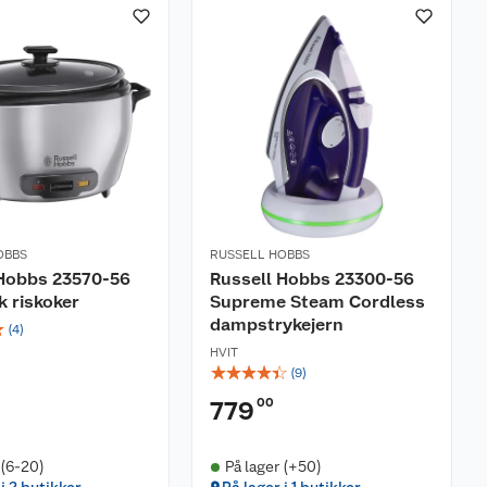
OBBS
RUSSELL HOBBS
 Hobbs 23570-56
Russell Hobbs 23300-56
 riskoker
Supreme Steam Cordless
dampstrykejern
☆
(
4
)
HVIT
☆
☆
☆
☆
☆
(
9
)
00
779
 (6-20)
På lager (+50)