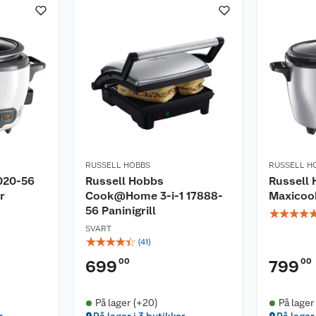
RUSSELL HOBBS
RUSSELL H
020-56
Russell Hobbs
Russell
r
Cook@Home 3-i-1 17888-
Maxicook
56 Paninigrill
☆
☆
☆
☆
SVART
☆
☆
☆
☆
☆
(
41
)
00
00
699
799
På lager (+20)
På lager