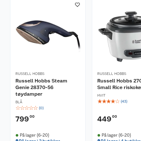
Vannivåindikator
360° base med ledningsoppbevaring
Skjult varmeelement
Avtagbart, vaskbart filter
2400W
RUSSELL HOBBS
RUSSELL HOBBS
Russell Hobbs Steam
Russell Hobbs 27
Genie 28370-56
Small Rice riskoke
tøydamper
HVIT
☆
☆
☆
☆
☆
(
43
)
BLÅ
☆
☆
☆
☆
☆
(
0
)
00
00
799
449
På lager (6-20)
På lager (6-20)