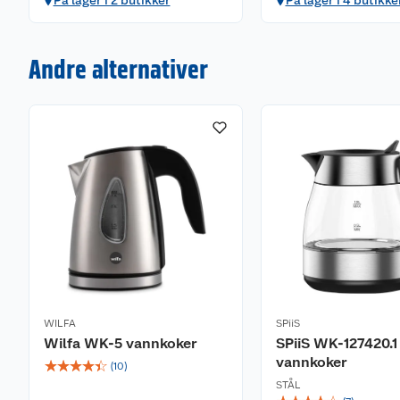
På lager i 2 butikker
På lager i 4 butikke
Andre alternativer
WILFA
SPiiS
Wilfa WK-5 vannkoker
SPiiS WK-127420.1
vannkoker
☆
☆
☆
☆
☆
(
10
)
STÅL