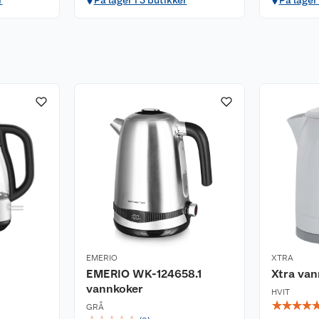
r
På lager i 3 butikker
På lager 
EMERIO
XTRA
EMERIO WK-124658.1
Xtra van
vannkoker
HVIT
☆
☆
☆
☆
GRÅ