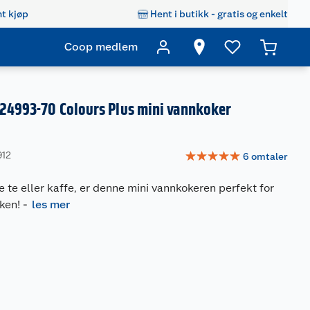
t kjøp
Hent i butikk - gratis og enkelt
Coop medlem
 24993-70 Colours Plus mini vannkoker
☆
☆
☆
☆
☆
912
6
omtaler
e te eller kaffe, er denne mini vannkokeren perfekt for
ken!
-
les mer