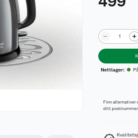
499
K
På
Nettlager
:
Finn alternativer 
ditt postnumme
Kvalitets