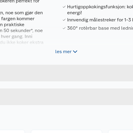
kokeren perfekt for
Hurtigoppkokingsfunksjon: ko
n, noe som gjør den
energi!
pe fargen kommer
Innvendig målestreker for 1-3
en praktiske
360° rotèrbar base med ledni
un 50 sekunder*, noe
 hver gang. Inni
 du ikke koker ekstra
les mer
Forpakningsmål
øyre- eller
0° slik at den kan
4008496982912
Bruttovekt
r dessuten en smart
benken.
23766016001
Høyde
GRÅ
Lengde
Bredde